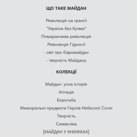
ЩО ТАКЕ МАЙДАН
Революція на граніті
"Україна без Кучми"
Помаранчева революція
Революція Гідності
- світ про Євромайдан
- творчість Майдану
КОЛЕКЦІЇ
Майдан: усна історія
Агітація
Боротьба
Меморіальні предмети Героїв Небесної Сотні
Творчість
Символіка
[МАЙДАН У КНИЖКАХ]