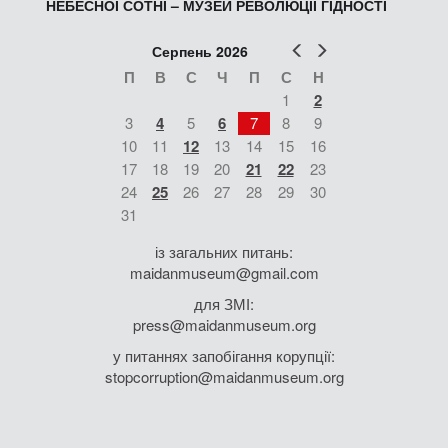
НЕБЕСНОЇ СОТНІ – МУЗЕЙ РЕВОЛЮЦІЇ ГІДНОСТІ
Попер
Наст
Серпень 2026
П
В
С
Ч
П
С
Н
1
2
3
4
5
6
7
8
9
10
11
12
13
14
15
16
17
18
19
20
21
22
23
24
25
26
27
28
29
30
31
із загальних питань:
maidanmuseum@gmail.com
для ЗМІ:
press@maidanmuseum.org
у питаннях запобігання корупції:
stopcorruption@maidanmuseum.org