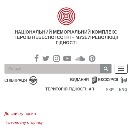
Перейти
до
основного
матеріалу
НАЦІОНАЛЬНИЙ МЕМОРІАЛЬНИЙ КОМПЛЕКС
ГЕРОЇВ НЕБЕСНОЇ СОТНІ – МУЗЕЙ РЕВОЛЮЦІЇ
ГІДНОСТІ
Пошукова
Toggl
форма
navig
Пошук
ВИДАННЯ
ЕКСКУРСІЇ
СПІВПРАЦЯ
ТЕРИТОРІЯ ГІДНОСТІ: AR
УКР
ENG
До списку новин
На головну сторінку