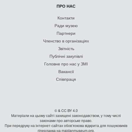
ПРО НАС
Контакти
Ради музею
Партнери
Членство в організаціях
Звітність
Публічні закупівлі
Головне про нас у ЗМІ
Вакансії
Співпраця
© & CC BY 4.0
Матеріали на цьому сайті захищені законодавством, у тому числі
законами про авторське право.
При передруку на iнтернет-сайтах обов’язкова відкрита для пошуковиків
гiперланка на maidanmuseum.org.