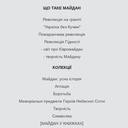
ЩО ТАКЕ МАЙДАН
Революція на граніті
"Україна без Кучми"
Помаранчева революція
Революція Гідності
- світ про Євромайдан
- творчість Майдану
КОЛЕКЦІЇ
Майдан: усна історія
Агітація
Боротьба
Меморіальні предмети Героїв Небесної Сотні
Творчість
Символіка
[МАЙДАН У КНИЖКАХ]