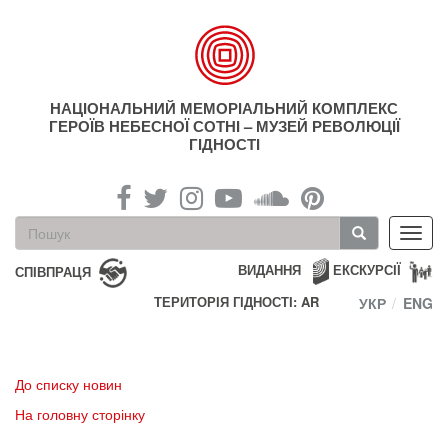
Перейти
до
основного
матеріалу
НАЦІОНАЛЬНИЙ МЕМОРІАЛЬНИЙ КОМПЛЕКС
ГЕРОЇВ НЕБЕСНОЇ СОТНІ – МУЗЕЙ РЕВОЛЮЦІЇ
ГІДНОСТІ
Пошукова
Toggl
форма
navig
Пошук
ВИДАННЯ
ЕКСКУРСІЇ
СПІВПРАЦЯ
ТЕРИТОРІЯ ГІДНОСТІ: AR
УКР
ENG
До списку новин
На головну сторінку