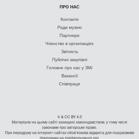
ПРО НАС
Контакти
Ради музею
Партнери
Членство в організаціях
Звітність
Публічні закупівлі
Головне про нас у ЗМІ
Вакансії
Співпраця
© & CC BY 4.0
Матеріали на цьому сайті захищені законодавством, у тому числі
законами про авторське право.
При передруку на iнтернет-сайтах обов’язкова відкрита для пошуковиків
гiперланка на maidanmuseum.org.