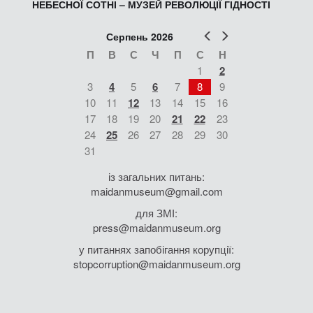
НЕБЕСНОЇ СОТНІ – МУЗЕЙ РЕВОЛЮЦІЇ ГІДНОСТІ
Попер
Наст
Серпень 2026
П
В
С
Ч
П
С
Н
1
2
3
4
5
6
7
8
9
10
11
12
13
14
15
16
17
18
19
20
21
22
23
24
25
26
27
28
29
30
31
із загальних питань:
maidanmuseum@gmail.com
для ЗМІ:
press@maidanmuseum.org
у питаннях запобігання корупції:
stopcorruption@maidanmuseum.org