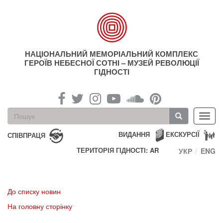
Перейти
до
основного
матеріалу
НАЦІОНАЛЬНИЙ МЕМОРІАЛЬНИЙ КОМПЛЕКС
ГЕРОЇВ НЕБЕСНОЇ СОТНІ – МУЗЕЙ РЕВОЛЮЦІЇ
ГІДНОСТІ
Пошукова
Toggl
форма
navig
Пошук
ВИДАННЯ
ЕКСКУРСІЇ
СПІВПРАЦЯ
ТЕРИТОРІЯ ГІДНОСТІ: AR
УКР
ENG
До списку новин
На головну сторінку