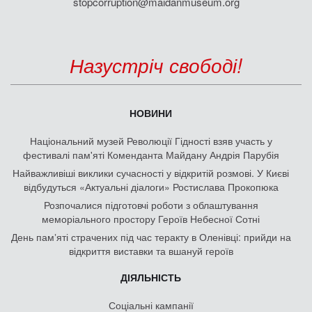
stopcorruption@maidanmuseum.org
Назустріч свободі!
НОВИНИ
Національний музей Революції Гідності взяв участь у
фестивалі пам'яті Коменданта Майдану Андрія Парубія
Найважливіші виклики сучасності у відкритій розмові. У Києві
відбудуться «Актуальні діалоги» Ростислава Прокопюка
Розпочалися підготовчі роботи з облаштування
меморіального простору Героїв Небесної Сотні
День памʼяті страчених під час теракту в Оленівці: прийди на
відкриття виставки та вшануй героїв
ДІЯЛЬНІСТЬ
Соціальні кампанії