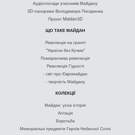
Аудіоспогади учасників Майдану
3D-панорами Володимира Писаренка
Проєкт Maidan3D
ЩО ТАКЕ МАЙДАН
Революція на граніті
"Україна без Кучми"
Помаранчева революція
Революція Гідності
- світ про Євромайдан
- творчість Майдану
КОЛЕКЦІЇ
Майдан: усна історія
Агітація
Боротьба
Меморіальні предмети Героїв Небесної Сотні