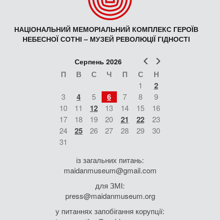
НАЦІОНАЛЬНИЙ МЕМОРІАЛЬНИЙ КОМПЛЕКС ГЕРОЇВ
НЕБЕСНОЇ СОТНІ – МУЗЕЙ РЕВОЛЮЦІЇ ГІДНОСТІ
Попер
Наст
Серпень 2026
П
В
С
Ч
П
С
Н
1
2
3
4
5
6
7
8
9
10
11
12
13
14
15
16
17
18
19
20
21
22
23
24
25
26
27
28
29
30
31
із загальних питань:
maidanmuseum@gmail.com
для ЗМІ:
press@maidanmuseum.org
у питаннях запобігання корупції: