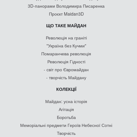
3D-панорами Володимира Писаренка
Проєкт Maidan3D
ЩО ТАКЕ МАЙДАН
Революція на граніті
"Україна без Кучми"
Помаранчева революція
Революція Гідності
- світ про Євромайдан
- творчість Майдану
КОЛЕКЦІЇ
Майдан: усна історія
Агітація
Боротьба
Меморіальні предмети Героїв Небесної Сотні
Творчість