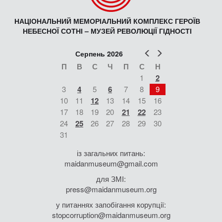
НАЦІОНАЛЬНИЙ МЕМОРІАЛЬНИЙ КОМПЛЕКС ГЕРОЇВ
НЕБЕСНОЇ СОТНІ – МУЗЕЙ РЕВОЛЮЦІЇ ГІДНОСТІ
Попер
Наст
Серпень 2026
П
В
С
Ч
П
С
Н
1
2
3
4
5
6
7
8
9
10
11
12
13
14
15
16
17
18
19
20
21
22
23
24
25
26
27
28
29
30
31
із загальних питань:
maidanmuseum@gmail.com
для ЗМІ:
press@maidanmuseum.org
у питаннях запобігання корупції:
stopcorruption@maidanmuseum.org