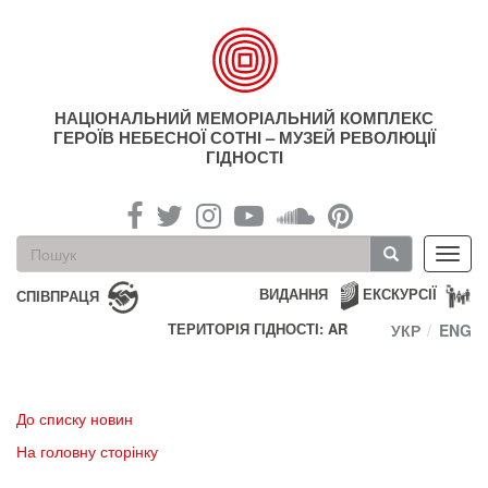
Перейти
до
основного
матеріалу
НАЦІОНАЛЬНИЙ МЕМОРІАЛЬНИЙ КОМПЛЕКС
ГЕРОЇВ НЕБЕСНОЇ СОТНІ – МУЗЕЙ РЕВОЛЮЦІЇ
ГІДНОСТІ
Пошукова
Toggl
форма
navig
Пошук
ВИДАННЯ
ЕКСКУРСІЇ
СПІВПРАЦЯ
ТЕРИТОРІЯ ГІДНОСТІ: AR
УКР
ENG
До списку новин
На головну сторінку