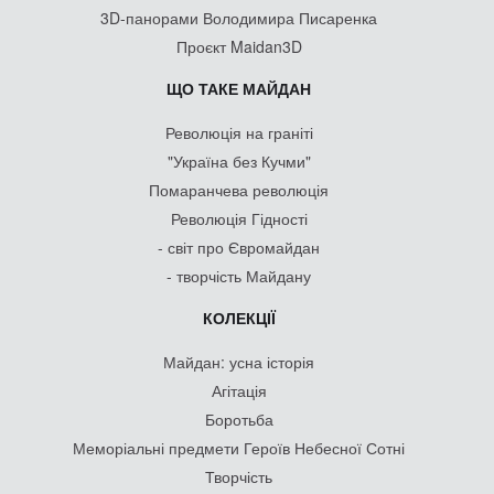
3D-панорами Володимира Писаренка
Проєкт Maidan3D
ЩО ТАКЕ МАЙДАН
Революція на граніті
"Україна без Кучми"
Помаранчева революція
Революція Гідності
- світ про Євромайдан
- творчість Майдану
КОЛЕКЦІЇ
Майдан: усна історія
Агітація
Боротьба
Меморіальні предмети Героїв Небесної Сотні
Творчість