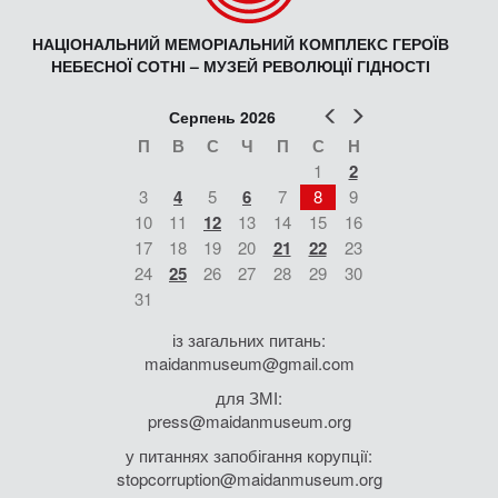
НАЦІОНАЛЬНИЙ МЕМОРІАЛЬНИЙ КОМПЛЕКС ГЕРОЇВ
НЕБЕСНОЇ СОТНІ – МУЗЕЙ РЕВОЛЮЦІЇ ГІДНОСТІ
Попер
Наст
Серпень 2026
П
В
С
Ч
П
С
Н
1
2
3
4
5
6
7
8
9
10
11
12
13
14
15
16
17
18
19
20
21
22
23
24
25
26
27
28
29
30
31
із загальних питань:
maidanmuseum@gmail.com
для ЗМІ:
press@maidanmuseum.org
у питаннях запобігання корупції:
stopcorruption@maidanmuseum.org