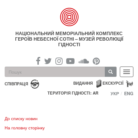
Перейти
до
основного
матеріалу
НАЦІОНАЛЬНИЙ МЕМОРІАЛЬНИЙ КОМПЛЕКС
ГЕРОЇВ НЕБЕСНОЇ СОТНІ – МУЗЕЙ РЕВОЛЮЦІЇ
ГІДНОСТІ
Пошукова
Toggl
форма
navig
Пошук
ВИДАННЯ
ЕКСКУРСІЇ
СПІВПРАЦЯ
ТЕРИТОРІЯ ГІДНОСТІ: AR
УКР
ENG
До списку новин
На головну сторінку