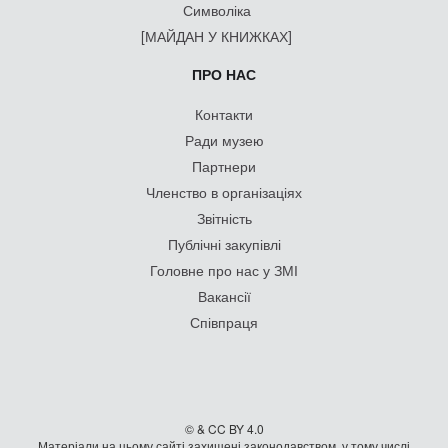
Символіка
[МАЙДАН У КНИЖКАХ]
ПРО НАС
Контакти
Ради музею
Партнери
Членство в організаціях
Звітність
Публічні закупівлі
Головне про нас у ЗМІ
Вакансії
Співпраця
© & CC BY 4.0
Матеріали на цьому сайті захищені законодавством, у тому числі