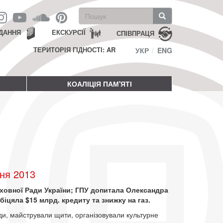
Пошукова
форма
Пошук
ДАННЯ
ЕКСКУРСІЇ
СПІВПРАЦЯ
ТЕРИТОРІЯ ГІДНОСТІ: AR
УКР
ENG
КОАЛІЦІЯ ПАМ'ЯТІ
ня 2013
ховної Ради України; ГПУ допитала Олександра
іцяла $15 млрд. кредиту та знижку на газ.
и, майстрували щити, організовували культурне