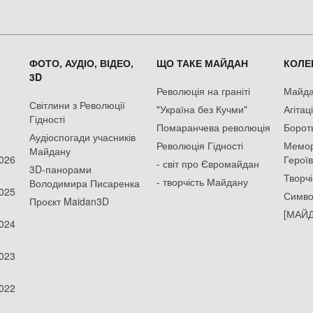
ФОТО, АУДІО, ВІДЕО,
ЩО ТАКЕ МАЙДАН
КОЛЕК
3D
Революція на граніті
Майдан
Світлини з Революції
"Україна без Кучми"
Агітац
Гідності
Помаранчева революція
Борот
Аудіоспогади учасників
Революція Гідності
Мемор
Майдану
2026
Героїв
- світ про Євромайдан
3D-панорами
Творчі
- творчість Майдану
Володимира Писаренка
2025
Симво
Проєкт Maidan3D
[МАЙД
2024
2023
2022