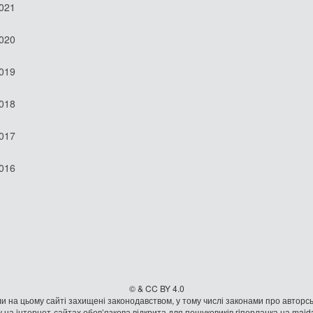
2021
2020
2019
2018
2017
2016
© & CC BY 4.0
и на цьому сайті захищені законодавством, у тому числі законами про авторсь
 на iнтернет-сайтах обов’язкова відкрита для пошуковиків гiперланка на mai