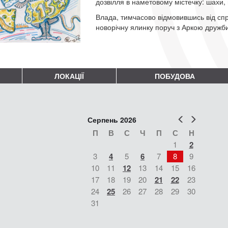
дозвілля в наметовому містечку: шахи,
Влада, тимчасово відмовившись від сп
новорічну ялинку поруч з Аркою дружби
ЛОКАЦІЇ
ПОБУДОВА
Попер
Наст
Серпень 2026
П
В
С
Ч
П
С
Н
1
2
3
4
5
6
7
8
9
10
11
12
13
14
15
16
17
18
19
20
21
22
23
24
25
26
27
28
29
30
31