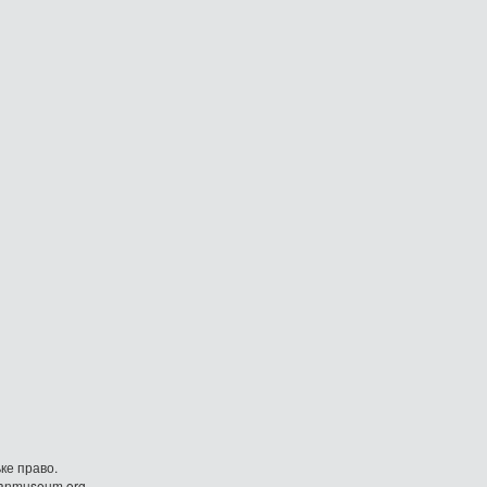
ке право.
danmuseum.org.