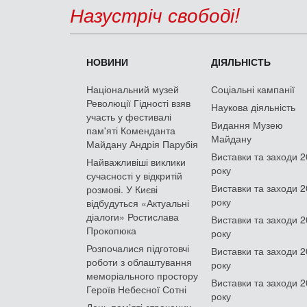
Назустріч свободі!
НОВИНИ
ДІЯЛЬНІСТЬ
Національний музей
Соціальні кампанії
Революції Гідності взяв
Наукова діяльність
участь у фестивалі
Видання Музею
пам'яті Коменданта
Майдану
Майдану Андрія Парубія
Виставки та заходи 
Найважливіші виклики
року
сучасності у відкритій
Виставки та заходи 
розмові. У Києві
року
відбудуться «Актуальні
діалоги» Ростислава
Виставки та заходи 
Прокопюка
року
Розпочалися підготовчі
Виставки та заходи 
роботи з облаштування
року
меморіального простору
Виставки та заходи 
Героїв Небесної Сотні
року