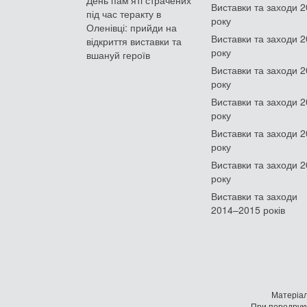
День памʼяті страчених
Виставки та заходи 
під час теракту в
року
Оленівці: прийди на
Виставки та заходи 
відкриття виставки та
року
вшануй героїв
Виставки та заходи 
року
Виставки та заходи 
року
Виставки та заходи 
року
Виставки та заходи 
року
Виставки та заходи
2014–2015 років
Матеріал
При передруку