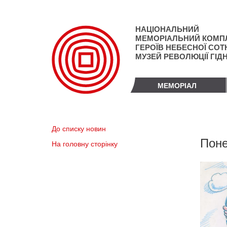
Перейти
до
основного
НАЦІОНАЛЬНИЙ
матеріалу
МЕМОРІАЛЬНИЙ КОМП
ГЕРОЇВ НЕБЕСНОЇ СОТН
МУЗЕЙ РЕВОЛЮЦІЇ ГІД
МЕМОРІАЛ
До списку новин
Поне
На головну сторінку