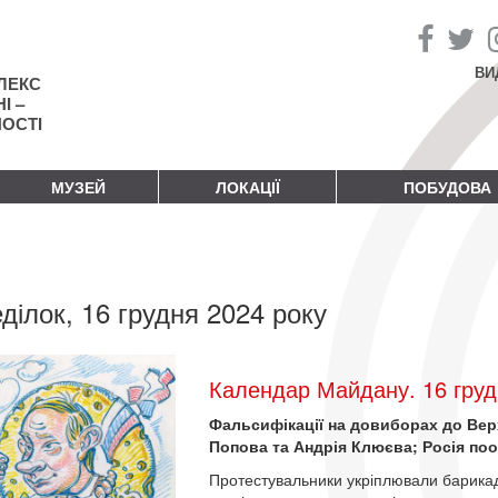
ВИ
ЛЕКС
І –
НОСТІ
МУЗЕЙ
ЛОКАЦІЇ
ПОБУДОВА
ділок, 16 грудня 2024 року
Календар Майдану. 16 груд
Фальсифікації на довиборах до Вер
Попова та Андрія Клюєва; Росія пооб
Протестувальники укріплювали барикад