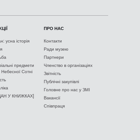
ЦІЇ
ПРО НАС
: усна історія
Контакти
ія
Ради музею
ьба
Партнери
іальні предмети
Членство в організаціях
 Небесної Сотні
Звітність
сть
Публічні закупівлі
ліка
Головне про нас у ЗМІ
АН У КНИЖКАХ]
Вакансії
Співпраця