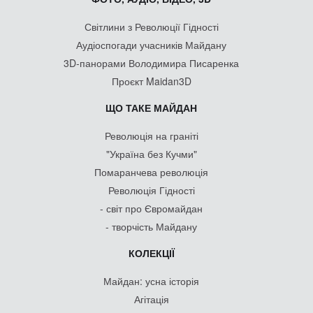
Світлини з Революції Гідності
Аудіоспогади учасників Майдану
3D-панорами Володимира Писаренка
Проєкт Maidan3D
ЩО ТАКЕ МАЙДАН
Революція на граніті
"Україна без Кучми"
Помаранчева революція
Революція Гідності
- світ про Євромайдан
- творчість Майдану
КОЛЕКЦІЇ
Майдан: усна історія
Агітація