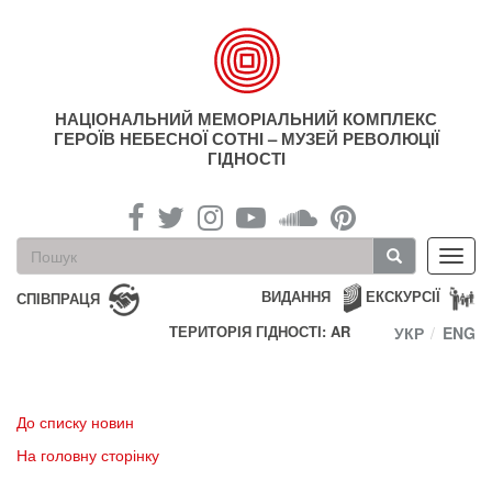
Перейти
до
основного
матеріалу
НАЦІОНАЛЬНИЙ МЕМОРІАЛЬНИЙ КОМПЛЕКС
ГЕРОЇВ НЕБЕСНОЇ СОТНІ – МУЗЕЙ РЕВОЛЮЦІЇ
ГІДНОСТІ
Пошукова
Toggl
форма
navig
Пошук
ВИДАННЯ
ЕКСКУРСІЇ
СПІВПРАЦЯ
ТЕРИТОРІЯ ГІДНОСТІ: AR
УКР
ENG
До списку новин
На головну сторінку