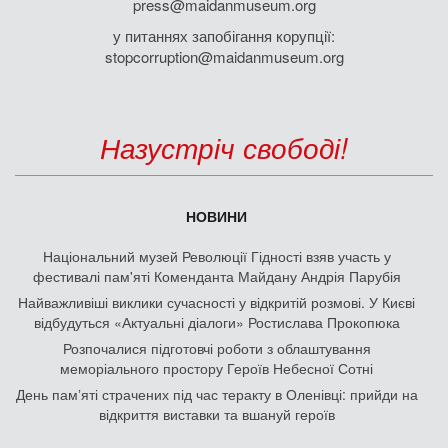
press@maidanmuseum.org
у питаннях запобігання корупції:
stopcorruption@maidanmuseum.org
Назустріч свободі!
НОВИНИ
Національний музей Революції Гідності взяв участь у
фестивалі пам'яті Коменданта Майдану Андрія Парубія
Найважливіші виклики сучасності у відкритій розмові. У Києві
відбудуться «Актуальні діалоги» Ростислава Прокопюка
Розпочалися підготовчі роботи з облаштування
меморіального простору Героїв Небесної Сотні
День памʼяті страчених під час теракту в Оленівці: прийди на
відкриття виставки та вшануй героїв