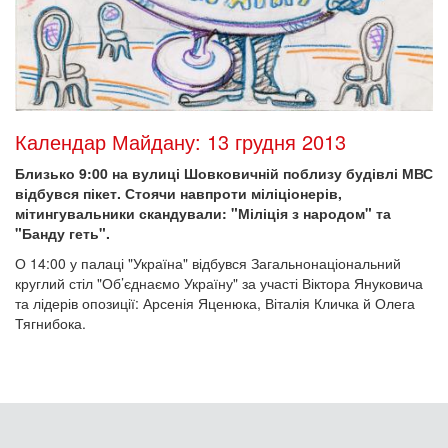
Календар Майдану: 13 грудня 2013
Близько 9:00 на вулиці Шовковичній поблизу будівлі МВС
відбувся пікет. Стоячи навпроти міліціонерів,
мітингувальники скандували: "Міліція з народом" та
"Банду геть".
О 14:00 у палаці "Україна" відбувся Загальнонаціональний
круглий стіл "Об’єднаємо Україну" за участі Віктора Януковича
та лідерів опозиції: Арсенія Яценюка, Віталія Кличка й Олега
Тягнибока.