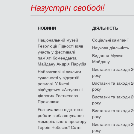
Назустріч свободі!
НОВИНИ
ДІЯЛЬНІСТЬ
Національний музей
Соціальні кампанії
Революції Гідності взяв
Наукова діяльність
участь у фестивалі
Видання Музею
пам'яті Коменданта
Майдану
Майдану Андрія Парубія
Виставки та заходи 
Найважливіші виклики
року
сучасності у відкритій
Виставки та заходи 
розмові. У Києві
року
відбудуться «Актуальні
діалоги» Ростислава
Виставки та заходи 
Прокопюка
року
Розпочалися підготовчі
Виставки та заходи 
роботи з облаштування
року
меморіального простору
Виставки та заходи 
Героїв Небесної Сотні
року