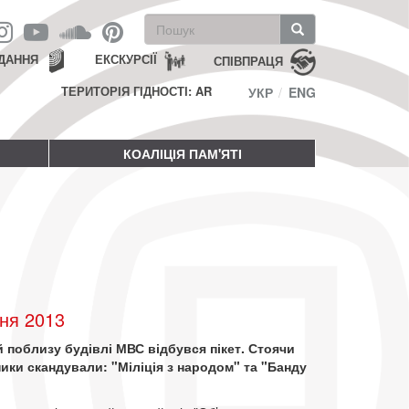
Пошукова
форма
Пошук
ДАННЯ
ЕКСКУРСІЇ
СПІВПРАЦЯ
ТЕРИТОРІЯ ГІДНОСТІ: AR
УКР
ENG
КОАЛІЦІЯ ПАМ'ЯТІ
ня 2013
 поблизу будівлі МВС відбувся пікет. Стоячи
ники скандували: "Міліція з народом" та "Банду