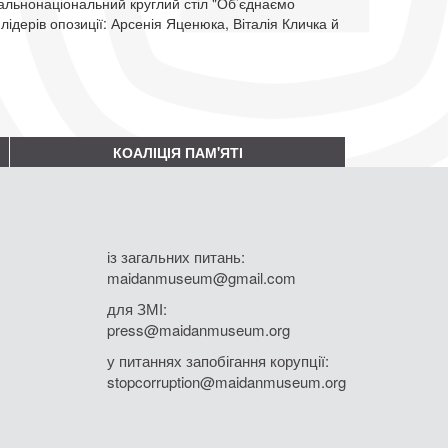
агальнонаціональний круглий стіл "Об’єднаємо
 лідерів опозиції: Арсенія Яценюка, Віталія Кличка й
КОАЛІЦІЯ ПАМ'ЯТІ
із загальних питань:
maidanmuseum@gmail.com
для ЗМІ:
press@maidanmuseum.org
у питаннях запобігання корупції:
stopcorruption@maidanmuseum.org