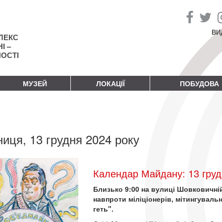
ВИ
ЛЕКС
І –
НОСТІ
МУЗЕЙ
ЛОКАЦІЇ
ПОБУДОВА
ниця, 13 грудня 2024 року
Календар Майдану: 13 груд
Близько 9:00 на вулиці Шовковичній
навпроти міліціонерів, мітингуваль
геть".