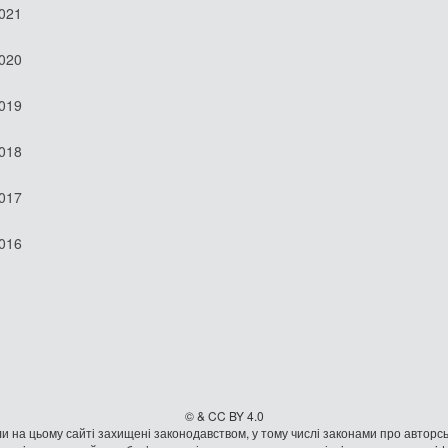
2021
2020
2019
2018
2017
2016
© & CC BY 4.0
и на цьому сайті захищені законодавством, у тому числі законами про авторсь