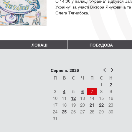
О 14:00 у палаці "Україна" відбувся З
Україну" за участі Віктора Януковича та
Олега Тягнибока.
ЛОКАЦІЇ
ПОБУДОВА
Попер
Наст
Серпень 2026
П
В
С
Ч
П
С
Н
1
2
3
4
5
6
7
8
9
10
11
12
13
14
15
16
17
18
19
20
21
22
23
24
25
26
27
28
29
30
31