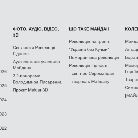
ФОТО, АУДІО, ВІДЕО,
ЩО ТАКЕ МАЙДАН
КОЛЕК
3D
Революція на граніті
Майдан
Світлини з Революції
"Україна без Кучми"
Агітац
Гідності
Помаранчева революція
Борот
Аудіоспогади учасників
Революція Гідності
Мемор
Майдану
2026
Героїв
- світ про Євромайдан
3D-панорами
Творчі
- творчість Майдану
Володимира Писаренка
2025
Симво
Проєкт Maidan3D
[МАЙД
2024
2023
2022