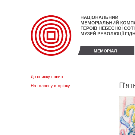
Перейти
до
основного
НАЦІОНАЛЬНИЙ
матеріалу
МЕМОРІАЛЬНИЙ КОМП
ГЕРОЇВ НЕБЕСНОЇ СОТН
МУЗЕЙ РЕВОЛЮЦІЇ ГІД
МЕМОРІАЛ
До списку новин
П'ят
На головну сторінку