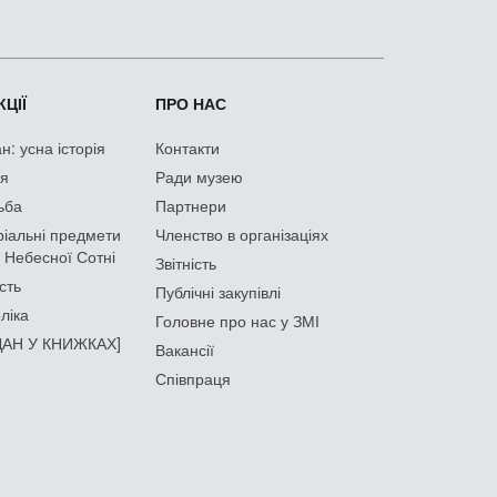
ЦІЇ
ПРО НАС
: усна історія
Контакти
ія
Ради музею
ьба
Партнери
іальні предмети
Членство в організаціях
 Небесної Сотні
Звітність
сть
Публічні закупівлі
ліка
Головне про нас у ЗМІ
АН У КНИЖКАХ]
Вакансії
Співпраця