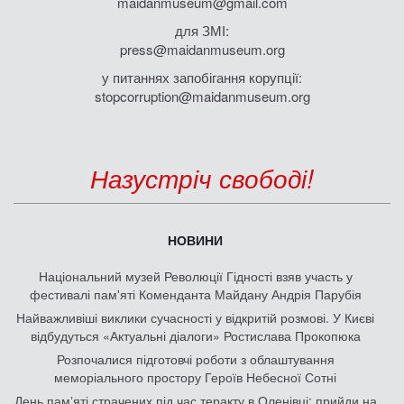
maidanmuseum@gmail.com
для ЗМІ:
press@maidanmuseum.org
у питаннях запобігання корупції:
stopcorruption@maidanmuseum.org
Назустріч свободі!
НОВИНИ
Національний музей Революції Гідності взяв участь у
фестивалі пам'яті Коменданта Майдану Андрія Парубія
Найважливіші виклики сучасності у відкритій розмові. У Києві
відбудуться «Актуальні діалоги» Ростислава Прокопюка
Розпочалися підготовчі роботи з облаштування
меморіального простору Героїв Небесної Сотні
День памʼяті страчених під час теракту в Оленівці: прийди на