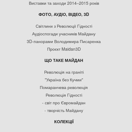
Виставки та заходи 2014–2015 років
ФОТО, АУДІО, ВІДЕО, 3D
Світлини з Революції Гідності
Аудіоспогади учасників Майдану
3D-панорами Володимира Писаренка
Проєкт Maidan3D
ЩО ТАКЕ МАЙДАН
Революція на граніті
"Україна без Кучми"
Помаранчева революція
Революція Гідності
- світ про Євромайдан
- творчість Майдану
КОЛЕКЦІЇ