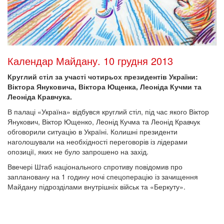
Календар Майдану. 10 грудня 2013
Круглий стіл за участі чотирьох президентів України:
Віктора Януковича, Віктора Ющенка, Леоніда Кучми та
Леоніда Кравчука.
В палаці «Україна» відбувся круглий стіл, під час якого Віктор
Янукович, Віктор Ющенко, Леонід Кучма та Леонід Кравчук
обговорили ситуацію в Україні. Колишні президенти
наголошували на необхідності переговорів із лідерами
опозиції, яких не було запрошено на захід.
Ввечері Штаб національного спротиву повідомив про
заплановану на 1 годину ночі спецоперацію із зачищення
Майдану підрозділами внутрішніх військ та «Беркуту».