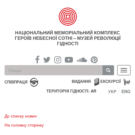
Перейти
до
основного
матеріалу
НАЦІОНАЛЬНИЙ МЕМОРІАЛЬНИЙ КОМПЛЕКС
ГЕРОЇВ НЕБЕСНОЇ СОТНІ – МУЗЕЙ РЕВОЛЮЦІЇ
ГІДНОСТІ
Пошукова
Toggl
форма
navig
Пошук
ВИДАННЯ
ЕКСКУРСІЇ
СПІВПРАЦЯ
ТЕРИТОРІЯ ГІДНОСТІ: AR
УКР
ENG
До списку новин
На головну сторінку