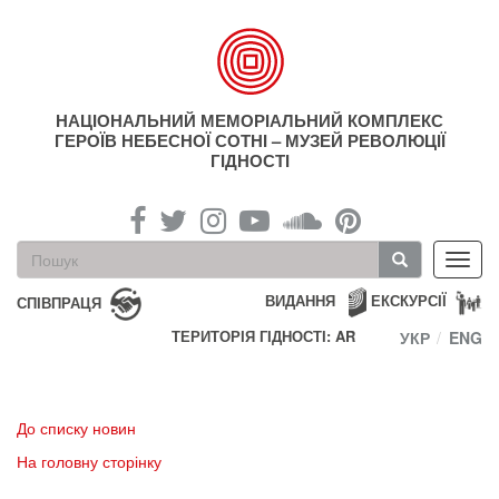
Перейти
до
основного
матеріалу
НАЦІОНАЛЬНИЙ МЕМОРІАЛЬНИЙ КОМПЛЕКС
ГЕРОЇВ НЕБЕСНОЇ СОТНІ – МУЗЕЙ РЕВОЛЮЦІЇ
ГІДНОСТІ
Пошукова
Toggl
форма
navig
Пошук
ВИДАННЯ
ЕКСКУРСІЇ
СПІВПРАЦЯ
ТЕРИТОРІЯ ГІДНОСТІ: AR
УКР
ENG
До списку новин
На головну сторінку