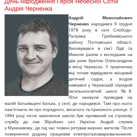
День народження Героя Небесної Сотні
Андрія Черненка
Андрій Миколайович
Черненко
народився 9 грудня
1978 року в селі Слободо-
Петрівка Гребінківського
району Полтавської області.
Виховувався в сім’ї Лідії та
Миколи разом з молодшим на
два роки братом Олександром
в місці Черкасах. У трирічному
віці почав відвідувати місцевий
дитячий садок, а згодом
навчався у Черкаській середній
загальноосвітній школі №8.
Літні канікули проводив на
малій батьківщині батька, у селі, де народився. Там про нього
пам’ятають як про порядного, веселого та приязного хлопця. У
1994 році після закінчення школи був призваний на строкову
службу до лав Збройних сил України. Андрій служив
у Мукачевому, де під час повені рятував мирних жителів. Після
повернення додому працював електрогазозварювальником.