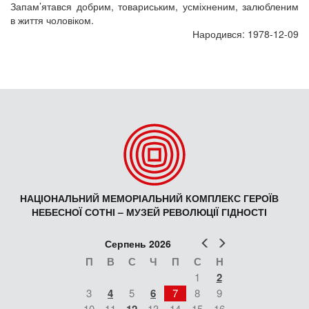
Запам’ятався добрим, товариським, усміхненим, залюбленим
в життя чоловіком.
Народився: 1978-12-09
НАЦІОНАЛЬНИЙ МЕМОРІАЛЬНИЙ КОМПЛЕКС ГЕРОЇВ
НЕБЕСНОЇ СОТНІ – МУЗЕЙ РЕВОЛЮЦІЇ ГІДНОСТІ
Попер
Наст
Серпень 2026
П
В
С
Ч
П
С
Н
1
2
3
4
5
6
7
8
9
10
11
13
14
15
16