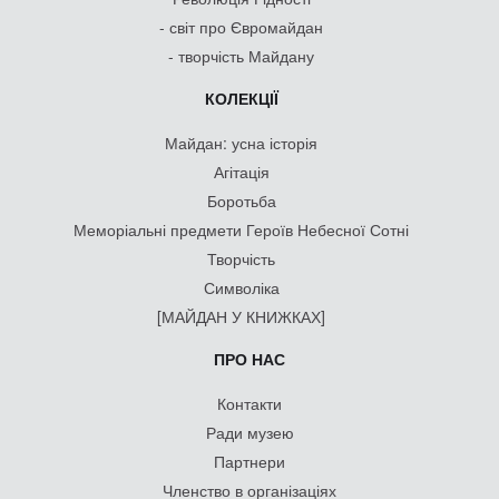
- світ про Євромайдан
- творчість Майдану
КОЛЕКЦІЇ
Майдан: усна історія
Агітація
Боротьба
Меморіальні предмети Героїв Небесної Сотні
Творчість
Символіка
[МАЙДАН У КНИЖКАХ]
ПРО НАС
Контакти
Ради музею
Партнери
Членство в організаціях