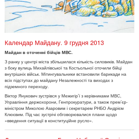
Календар Майдану. 9 грудня 2013
Майдан в оточенні бійців МВС.
З ранку у центрі міста збільшилася кількість силовиків. Майдан
з боку вулиць Михайлівської та Костьольної оточили бійці
внутрішніх військ. Мітингувальники встановили барикади на
всіх підступах до майдану Незалежності та виходах з
підземного переходу.
Віктор Янукович зустрівся у Межигір’ї з керівниками МВС,
Управління держохорони, Генпрокуратури, а також прем’єр-
міністром Миколою Азаровим і секретарем РНБО Андрієм
Клюєвим. Під час зустрічі обговорювалися плани щодо
«введення ситуації в конституційне русло».