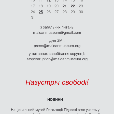
12
17
18
19
20
21
22
23
24
25
26
27
28
29
30
31
із загальних питань:
maidanmuseum@gmail.com
для ЗМІ:
press@maidanmuseum.org
у питаннях запобігання корупції:
stopcorruption@maidanmuseum.org
Назустріч свободі!
НОВИНИ
Національний музей Революції Гідності взяв участь у