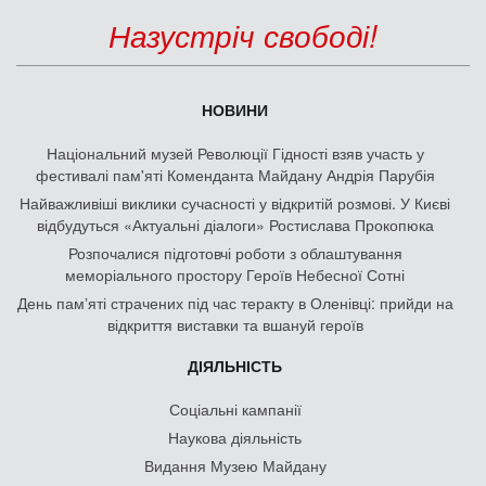
Назустріч свободі!
НОВИНИ
Національний музей Революції Гідності взяв участь у
фестивалі пам'яті Коменданта Майдану Андрія Парубія
Найважливіші виклики сучасності у відкритій розмові. У Києві
відбудуться «Актуальні діалоги» Ростислава Прокопюка
Розпочалися підготовчі роботи з облаштування
меморіального простору Героїв Небесної Сотні
День памʼяті страчених під час теракту в Оленівці: прийди на
відкриття виставки та вшануй героїв
ДІЯЛЬНІСТЬ
Соціальні кампанії
Наукова діяльність
Видання Музею Майдану