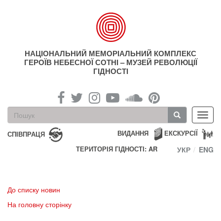
Перейти
до
основного
матеріалу
НАЦІОНАЛЬНИЙ МЕМОРІАЛЬНИЙ КОМПЛЕКС
ГЕРОЇВ НЕБЕСНОЇ СОТНІ – МУЗЕЙ РЕВОЛЮЦІЇ
ГІДНОСТІ
Пошукова
Toggl
форма
navig
Пошук
ВИДАННЯ
ЕКСКУРСІЇ
СПІВПРАЦЯ
ТЕРИТОРІЯ ГІДНОСТІ: AR
УКР
ENG
До списку новин
На головну сторінку