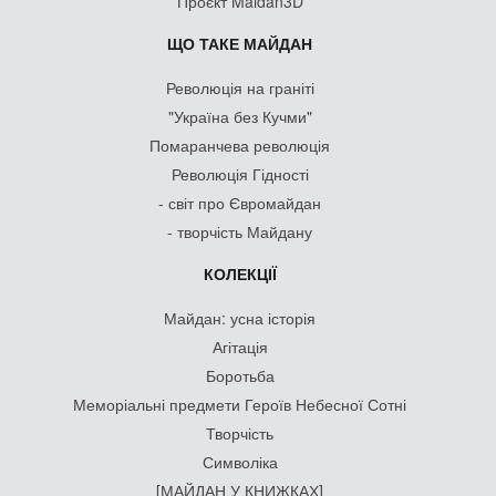
Проєкт Maidan3D
ЩО ТАКЕ МАЙДАН
Революція на граніті
"Україна без Кучми"
Помаранчева революція
Революція Гідності
- світ про Євромайдан
- творчість Майдану
КОЛЕКЦІЇ
Майдан: усна історія
Агітація
Боротьба
Меморіальні предмети Героїв Небесної Сотні
Творчість
Символіка
[МАЙДАН У КНИЖКАХ]