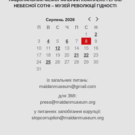
НЕБЕСНОЇ СОТНІ – МУЗЕЙ РЕВОЛЮЦІЇ ГІДНОСТІ
Попер
Наст
Серпень 2026
П
В
С
Ч
П
С
Н
1
2
3
4
5
6
7
8
9
10
11
12
13
14
15
16
17
18
19
20
21
22
23
24
25
26
27
28
29
30
31
із загальних питань:
maidanmuseum@gmail.com
для ЗМІ:
press@maidanmuseum.org
у питаннях запобігання корупції:
stopcorruption@maidanmuseum.org