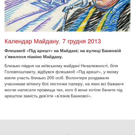
Календар Майдану. 7 грудня 2013
Флешмоб «Під арешт» на Майдані; на вулиці Банковій
з’явилося піаніно Майдану.
Близько півдня на київському майдані Незалежності, біля
Головпоштамту, відбувся флешмоб «Під арешт», у якому
взяли участь близько 200 осіб. Волонтери роздавали
учасникам мітингу білі листочки паперу, на яких всі бажаючі
могли написати прізвища тих, кого б вони хотіли бачити під
арештом замість дев’яти «в’язнів Банкової».