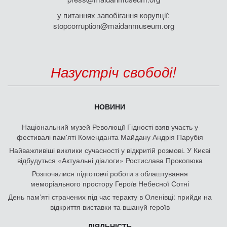
у питаннях запобігання корупції:
stopcorruption@maidanmuseum.org
Назустріч свободі!
НОВИНИ
Національний музей Революції Гідності взяв участь у
фестивалі пам'яті Коменданта Майдану Андрія Парубія
Найважливіші виклики сучасності у відкритій розмові. У Києві
відбудуться «Актуальні діалоги» Ростислава Прокопюка
Розпочалися підготовчі роботи з облаштування
меморіального простору Героїв Небесної Сотні
День памʼяті страчених під час теракту в Оленівці: прийди на
відкриття виставки та вшануй героїв
ДІЯЛЬНІСТЬ