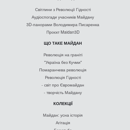
Світлини з Революції Гідності
Аудіоспогади учасників Майдану
3D-панорами Володимира Писаренка
Проєкт Maidan3D
ЩО ТАКЕ МАЙДАН
Революція на граніті
"Україна без Кучми"
Помаранчева революція
Революція Гідності
- світ про Євромайдан
- творчість Майдану
КОЛЕКЦІЇ
Майдан: усна історія
Агітація