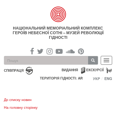
Перейти
до
основного
матеріалу
НАЦІОНАЛЬНИЙ МЕМОРІАЛЬНИЙ КОМПЛЕКС
ГЕРОЇВ НЕБЕСНОЇ СОТНІ – МУЗЕЙ РЕВОЛЮЦІЇ
ГІДНОСТІ
Пошукова
Toggl
форма
navig
Пошук
ВИДАННЯ
ЕКСКУРСІЇ
СПІВПРАЦЯ
ТЕРИТОРІЯ ГІДНОСТІ: AR
УКР
ENG
До списку новин
На головну сторінку