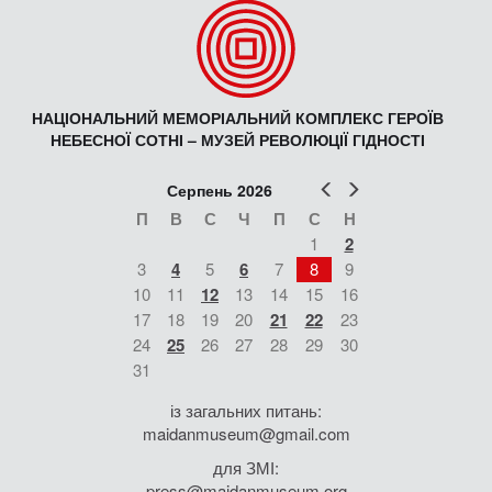
НАЦІОНАЛЬНИЙ МЕМОРІАЛЬНИЙ КОМПЛЕКС ГЕРОЇВ
НЕБЕСНОЇ СОТНІ – МУЗЕЙ РЕВОЛЮЦІЇ ГІДНОСТІ
Попер
Наст
Серпень 2026
П
В
С
Ч
П
С
Н
1
2
3
4
5
6
7
8
9
10
11
12
13
14
15
16
17
18
19
20
21
22
23
24
25
26
27
28
29
30
31
із загальних питань:
maidanmuseum@gmail.com
для ЗМІ:
press@maidanmuseum.org