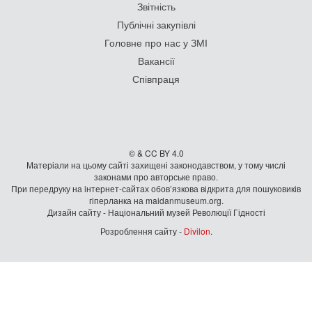
Звітність
Публічні закупівлі
Головне про нас у ЗМІ
Вакансії
Співпраця
© & CC BY 4.0
Матеріали на цьому сайті захищені законодавством, у тому числі
законами про авторське право.
При передруку на iнтернет-сайтах обов’язкова відкрита для пошуковиків
гiперланка на maidanmuseum.org.
Дизайн сайту - Національний музей Революції Гідності
Розроблення сайту -
Divilon
.