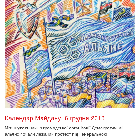
Календар Майдану. 6 грудня 2013
Мітингувальники з громадської організації Демократичний
альянс почали лежачий протест під Генеральною
прокуратурою, вимагаючи звільнити дев’ятьох активістів,