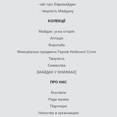
- світ про Євромайдан
- творчість Майдану
КОЛЕКЦІЇ
Майдан: усна історія
Агітація
Боротьба
Меморіальні предмети Героїв Небесної Сотні
Творчість
Символіка
[МАЙДАН У КНИЖКАХ]
ПРО НАС
Контакти
Ради музею
Партнери
Членство в організаціях