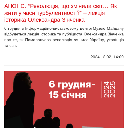
АНОНС. “Революція, що змінила світ… Як
жити у часи турбулентності?” – лекція
історика Олександра Зінченка
6 грудня в Інформаційно-виставковому центрі Музею Майдану
відбудеться лекція історика та публіциста Олександра Зінченка
про те, як Помаранчева революція змінила Україну, українців
та світ.
2024 12 02, 14:09