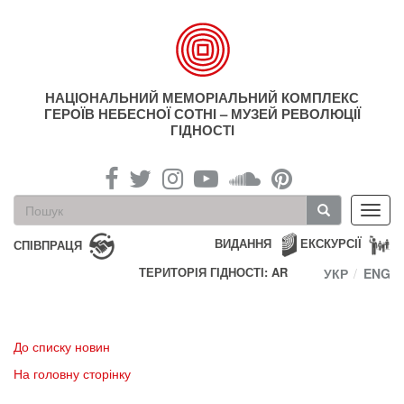
Перейти
до
основного
матеріалу
НАЦІОНАЛЬНИЙ МЕМОРІАЛЬНИЙ КОМПЛЕКС
ГЕРОЇВ НЕБЕСНОЇ СОТНІ – МУЗЕЙ РЕВОЛЮЦІЇ
ГІДНОСТІ
Пошукова
Toggl
форма
navig
Пошук
ВИДАННЯ
ЕКСКУРСІЇ
СПІВПРАЦЯ
ТЕРИТОРІЯ ГІДНОСТІ: AR
УКР
ENG
До списку новин
На головну сторінку