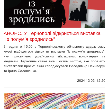
АНОНС. У Тернополі відкриється виставка
“Із полум’я зродились”
6 грудня о 15:00 в Тернопільському обласному художньому
музеї відбудеться відкриття виставки “Із полум’я зродились”,
яку присвячено українським військовим, волонтерам та
медикам. Тернопіль стане вже шостим містом, яке побачить
виставковий проєкт, який спродюсували Володимир Нечипорук
та Ірина Солошенко.
2024 12 02, 12:20