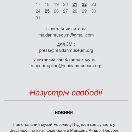
17
18
19
20
21
22
23
24
25
26
27
28
29
30
31
із загальних питань:
maidanmuseum@gmail.com
для ЗМІ:
press@maidanmuseum.org
у питаннях запобігання корупції:
stopcorruption@maidanmuseum.org
Назустріч свободі!
НОВИНИ
Національний музей Революції Гідності взяв участь у
фестивалі пам'яті Коменданта Майдану Андрія Парубія