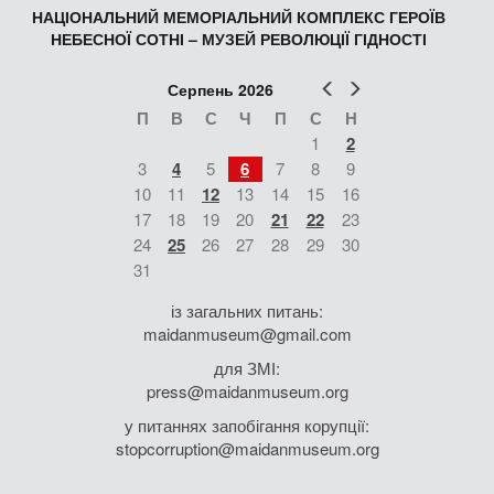
НАЦІОНАЛЬНИЙ МЕМОРІАЛЬНИЙ КОМПЛЕКС ГЕРОЇВ
НЕБЕСНОЇ СОТНІ – МУЗЕЙ РЕВОЛЮЦІЇ ГІДНОСТІ
Попер
Наст
Серпень 2026
П
В
С
Ч
П
С
Н
1
2
3
4
5
6
7
8
9
10
11
12
13
14
15
16
17
18
19
20
21
22
23
24
25
26
27
28
29
30
31
із загальних питань:
maidanmuseum@gmail.com
для ЗМІ:
press@maidanmuseum.org
у питаннях запобігання корупції:
stopcorruption@maidanmuseum.org