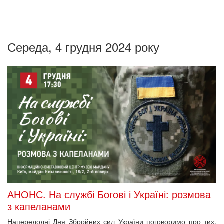
Середа, 4 грудня 2024 року
АНОНС. На службі Богові і Україні: розмова
з капеланами
Напередодні Дня Збройних сил України поговоримо про тих,