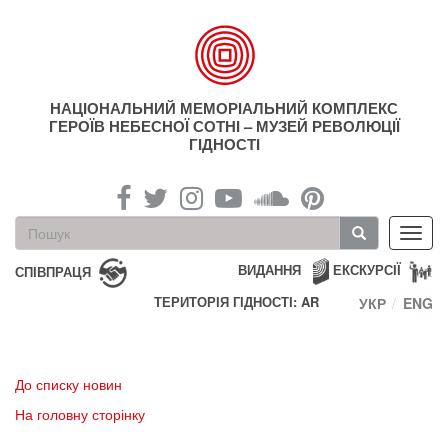
Перейти
до
основного
матеріалу
НАЦІОНАЛЬНИЙ МЕМОРІАЛЬНИЙ КОМПЛЕКС
ГЕРОЇВ НЕБЕСНОЇ СОТНІ – МУЗЕЙ РЕВОЛЮЦІЇ
ГІДНОСТІ
Пошукова
Toggl
форма
navig
Пошук
ВИДАННЯ
ЕКСКУРСІЇ
СПІВПРАЦЯ
ТЕРИТОРІЯ ГІДНОСТІ: AR
УКР
ENG
До списку новин
На головну сторінку