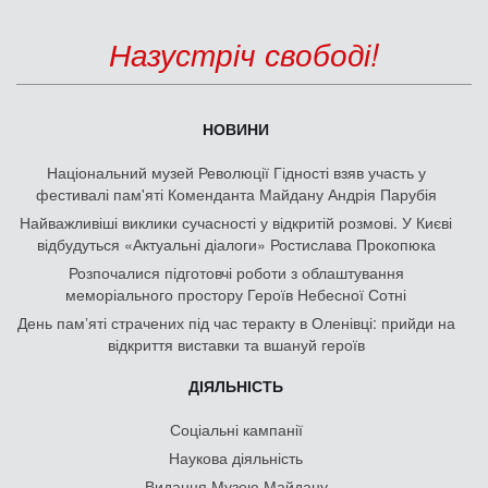
Назустріч свободі!
НОВИНИ
Національний музей Революції Гідності взяв участь у
фестивалі пам'яті Коменданта Майдану Андрія Парубія
Найважливіші виклики сучасності у відкритій розмові. У Києві
відбудуться «Актуальні діалоги» Ростислава Прокопюка
Розпочалися підготовчі роботи з облаштування
меморіального простору Героїв Небесної Сотні
День памʼяті страчених під час теракту в Оленівці: прийди на
відкриття виставки та вшануй героїв
ДІЯЛЬНІСТЬ
Соціальні кампанії
Наукова діяльність
Видання Музею Майдану