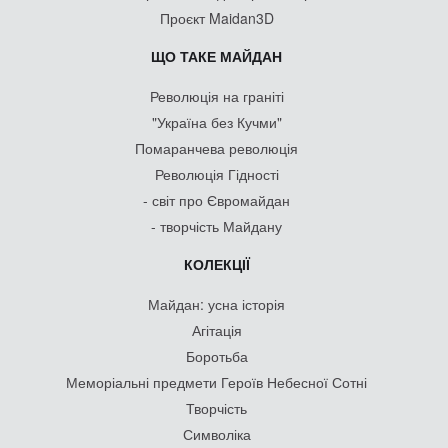
Проєкт Maidan3D
ЩО ТАКЕ МАЙДАН
Революція на граніті
"Україна без Кучми"
Помаранчева революція
Революція Гідності
- світ про Євромайдан
- творчість Майдану
КОЛЕКЦІЇ
Майдан: усна історія
Агітація
Боротьба
Меморіальні предмети Героїв Небесної Сотні
Творчість
Символіка