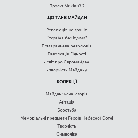
Проєкт Maidan3D
ЩО ТАКЕ МАЙДАН
Революція на граніті
"Україна без Кучми"
Помаранчева революція
Революція Гідності
- світ про Євромайдан
- творчість Майдану
КОЛЕКЦІЇ
Майдан: усна історія
Агітація
Боротьба
Меморіальні предмети Героїв Небесної Сотні
Творчість
Символіка