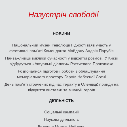
Назустріч свободі!
НОВИНИ
Національний музей Революції Гідності взяв участь у
фестивалі пам'яті Коменданта Майдану Андрія Парубія
Найважливіші виклики сучасності у відкритій розмові. У Києві
відбудуться «Актуальні діалоги» Ростислава Прокопюка
Розпочалися підготовчі роботи з облаштування
меморіального простору Героїв Небесної Сотні
День памʼяті страчених під час теракту в Оленівці: прийди на
відкриття виставки та вшануй героїв
ДІЯЛЬНІСТЬ
Соціальні кампанії
Наукова діяльність
Видання Музею Майдану