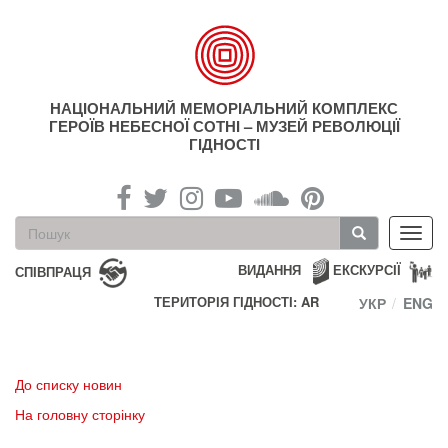
Перейти
до
основного
матеріалу
НАЦІОНАЛЬНИЙ МЕМОРІАЛЬНИЙ КОМПЛЕКС
ГЕРОЇВ НЕБЕСНОЇ СОТНІ – МУЗЕЙ РЕВОЛЮЦІЇ
ГІДНОСТІ
Пошукова
Toggl
форма
navig
Пошук
ВИДАННЯ
ЕКСКУРСІЇ
СПІВПРАЦЯ
ТЕРИТОРІЯ ГІДНОСТІ: AR
УКР
ENG
До списку новин
На головну сторінку