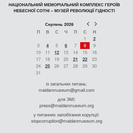
НАЦІОНАЛЬНИЙ МЕМОРІАЛЬНИЙ КОМПЛЕКС ГЕРОЇВ
НЕБЕСНОЇ СОТНІ – МУЗЕЙ РЕВОЛЮЦІЇ ГІДНОСТІ
Попер
Наст
Серпень 2026
П
В
С
Ч
П
С
Н
1
2
3
4
5
6
7
8
9
10
11
12
13
14
15
16
17
18
19
20
21
22
23
24
25
26
27
28
29
30
31
із загальних питань:
maidanmuseum@gmail.com
для ЗМІ:
press@maidanmuseum.org
у питаннях запобігання корупції:
stopcorruption@maidanmuseum.org