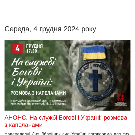
Середа, 4 грудня 2024 року
АНОНС. На службі Богові і Україні: розмова
з капеланами
Напередодні Дня Збройних сил України поговоримо про тих,