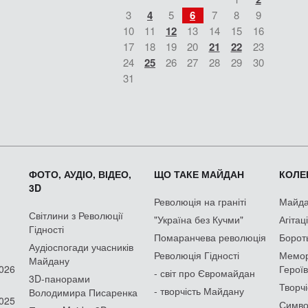
3
4
5
6
7
8
9
10
11
12
13
14
15
16
17
18
19
20
21
22
23
24
25
26
27
28
29
30
31
ФОТО, АУДІО, ВІДЕО,
ЩО ТАКЕ МАЙДАН
КОЛЕК
3D
Революція на граніті
Майдан
Світлини з Революції
"Україна без Кучми"
Агітац
Гідності
Помаранчева революція
Борот
Аудіоспогади учасників
Революція Гідності
Мемор
Майдану
2026
Героїв
- світ про Євромайдан
3D-панорами
Творчі
- творчість Майдану
Володимира Писаренка
2025
Симво