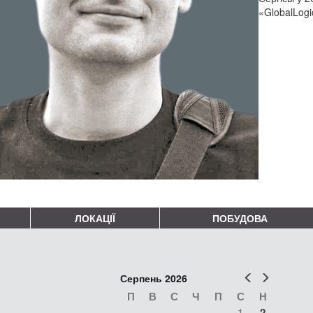
«GlobalLogi
ЛОКАЦІЇ
ПОБУДОВА
Попер
Наст
Серпень 2026
П
В
С
Ч
П
С
Н
1
2