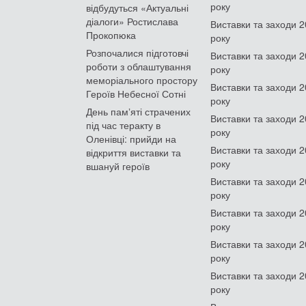
року
відбудуться «Актуальні
діалоги» Ростислава
Виставки та заходи 
Прокопюка
року
Розпочалися підготовчі
Виставки та заходи 
роботи з облаштування
року
меморіального простору
Виставки та заходи 
Героїв Небесної Сотні
року
День памʼяті страчених
Виставки та заходи 
під час теракту в
року
Оленівці: прийди на
Виставки та заходи 
відкриття виставки та
року
вшануй героїв
Виставки та заходи 
року
Виставки та заходи 
року
Виставки та заходи 
року
Виставки та заходи 
року