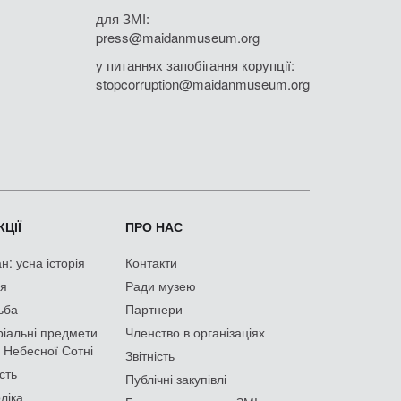
для ЗМІ:
press@maidanmuseum.org
у питаннях запобігання корупції:
stopcorruption@maidanmuseum.org
ЦІЇ
ПРО НАС
: усна історія
Контакти
ія
Ради музею
ьба
Партнери
іальні предмети
Членство в організаціях
 Небесної Сотні
Звітність
сть
Публічні закупівлі
ліка