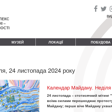
ВИ
ЛЕКС
І –
НОСТІ
МУЗЕЙ
ЛОКАЦІЇ
ПОБУДОВА
ля, 24 листопада 2024 року
Календар Майдану. Неділя 
24 листопада – стотисячний мітинг 
всіма силами перешкоджає протест
Майдану; перше віче Майдану ухва