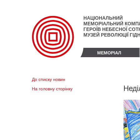
Перейти
до
основного
НАЦІОНАЛЬНИЙ
матеріалу
МЕМОРІАЛЬНИЙ КОМП
ГЕРОЇВ НЕБЕСНОЇ СОТН
МУЗЕЙ РЕВОЛЮЦІЇ ГІД
МЕМОРІАЛ
До списку новин
Неді
На головну сторінку