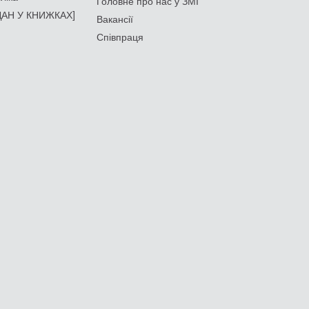
Головне про нас у ЗМІ
АН У КНИЖКАХ]
Вакансії
Співпраця