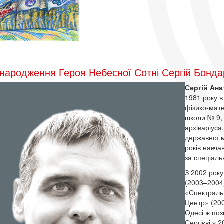
народження Героя Небесної Сотні Сергій Бонда
Сергій Ан
1981 року в
фізико-мате
школи № 9, 
архіваріуса
державної м
років навча
за спеціаль
З 2002 рок
(2003–2004
«Спектраль
Центр» (200
Одесі ж по
Сергієві у 