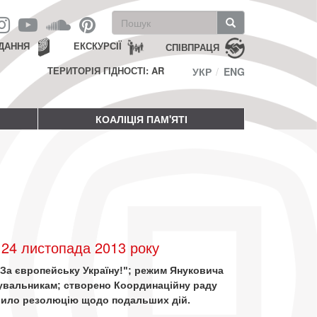
Пошукова
форма
Пошук
ДАННЯ
ЕКСКУРСІЇ
СПІВПРАЦЯ
ТЕРИТОРІЯ ГІДНОСТІ: AR
УКР
ENG
КОАЛІЦІЯ ПАМ'ЯТІ
24 листопада 2013 року
"За європейську Україну!"; режим Януковича
увальникам; створено Координаційну раду
лило резолюцію щодо подальших дій.