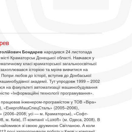
рев
атолійович Бондарев
народився 24 листопада
 місті Краматорськ Донецької області. Навчався у
матичному класі краматорської загальноосвітньої
захоплювався історією та мріяв вивчитися на
. Попри любов до історії, вступив до Донбаської
ашинобудівної академії. Тут упродовж 1999 – 2002
вся на факультеті автоматизації машинобудування
ністю «Інформаційні технології програмування».
у працював інженером-програмістом у ТОВ «Віра»
), «ЕнергоМашСпецСталь» (2005–2006),
» (2006–2008; усі — м. Краматорськ), «Софт-
8, м. Київ), IT-компанії «Luxoft» (м. Одеса, 2008). В
знайомився зі своєю дружиною Світланою. А коли
2012 році запропонували роботу у Києві у компанії