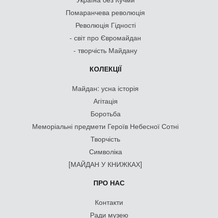
Помаранчева революція
Революція Гідності
- світ про Євромайдан
- творчість Майдану
КОЛЕКЦІЇ
Майдан: усна історія
Агітація
Боротьба
Меморіальні предмети Героїв Небесної Сотні
Творчість
Символіка
[МАЙДАН У КНИЖКАХ]
ПРО НАС
Контакти
Ради музею