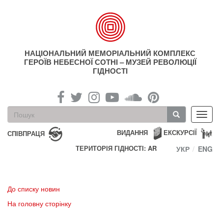
Перейти
до
основного
матеріалу
НАЦІОНАЛЬНИЙ МЕМОРІАЛЬНИЙ КОМПЛЕКС
ГЕРОЇВ НЕБЕСНОЇ СОТНІ – МУЗЕЙ РЕВОЛЮЦІЇ
ГІДНОСТІ
Пошукова
Toggl
форма
navig
Пошук
ВИДАННЯ
ЕКСКУРСІЇ
СПІВПРАЦЯ
ТЕРИТОРІЯ ГІДНОСТІ: AR
УКР
ENG
До списку новин
На головну сторінку