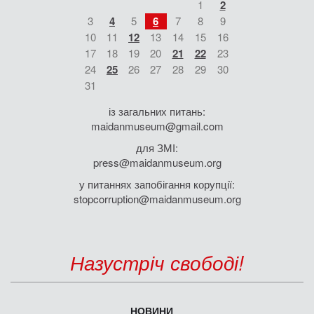
1
2
3
4
5
6
7
8
9
10
11
12
13
14
15
16
17
18
19
20
21
22
23
24
25
26
27
28
29
30
31
із загальних питань:
maidanmuseum@gmail.com
для ЗМІ:
press@maidanmuseum.org
у питаннях запобігання корупції:
stopcorruption@maidanmuseum.org
Назустріч свободі!
НОВИНИ