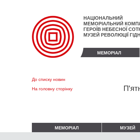
Перейти
до
основного
НАЦІОНАЛЬНИЙ
матеріалу
МЕМОРІАЛЬНИЙ КОМП
ГЕРОЇВ НЕБЕСНОЇ СОТН
МУЗЕЙ РЕВОЛЮЦІЇ ГІД
МЕМОРІАЛ
До списку новин
П'ят
На головну сторінку
МЕМОРІАЛ
МУЗЕЙ