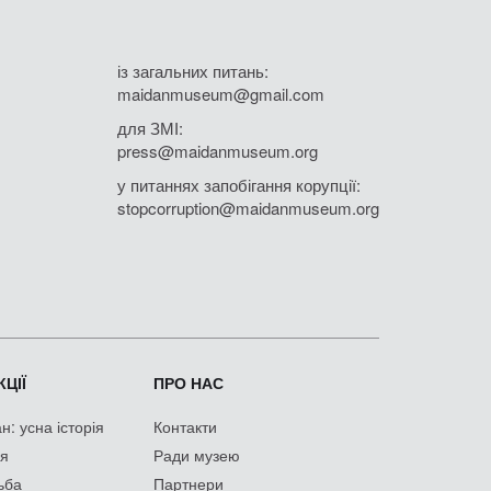
із загальних питань:
maidanmuseum@gmail.com
для ЗМІ:
press@maidanmuseum.org
у питаннях запобігання корупції:
stopcorruption@maidanmuseum.org
ЦІЇ
ПРО НАС
: усна історія
Контакти
ія
Ради музею
ьба
Партнери