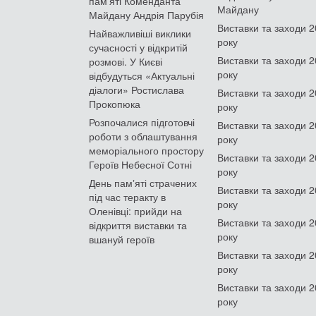
пам'яті Коменданта
Майдану
Майдану Андрія Парубія
Виставки та заходи 
Найважливіші виклики
року
сучасності у відкритій
Виставки та заходи 
розмові. У Києві
року
відбудуться «Актуальні
діалоги» Ростислава
Виставки та заходи 
Прокопюка
року
Розпочалися підготовчі
Виставки та заходи 
роботи з облаштування
року
меморіального простору
Виставки та заходи 
Героїв Небесної Сотні
року
День памʼяті страчених
Виставки та заходи 
під час теракту в
року
Оленівці: прийди на
Виставки та заходи 
відкриття виставки та
року
вшануй героїв
Виставки та заходи 
року
Виставки та заходи 
року