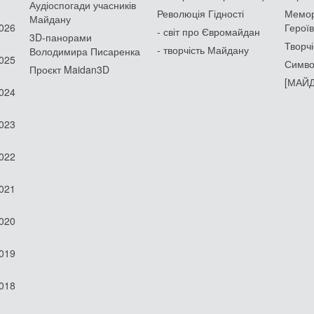
Аудіоспогади учасників
Революція Гідності
Мемор
Майдану
2026
Героїв
- світ про Євромайдан
3D-панорами
Творчі
- творчість Майдану
Володимира Писаренка
2025
Симво
Проєкт Maidan3D
[МАЙД
2024
2023
2022
2021
2020
2019
2018