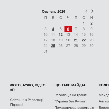
Попер
Наст
Серпень 2026
П
В
С
Ч
П
С
Н
1
2
3
4
5
6
7
8
9
10
11
12
13
14
15
16
17
18
19
20
21
22
23
24
25
26
27
28
29
30
31
ФОТО, АУДІО, ВІДЕО,
ЩО ТАКЕ МАЙДАН
КОЛЕК
3D
Революція на граніті
Майдан
Світлини з Революції
"Україна без Кучми"
Агітац
Гідності
Помаранчева революція
Борот