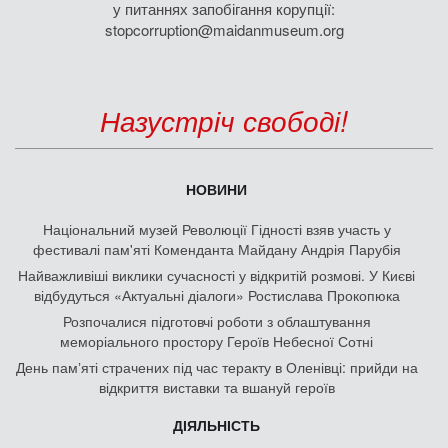
у питаннях запобігання корупції:
stopcorruption@maidanmuseum.org
Назустріч свободі!
НОВИНИ
Національний музей Революції Гідності взяв участь у
фестивалі пам'яті Коменданта Майдану Андрія Парубія
Найважливіші виклики сучасності у відкритій розмові. У Києві
відбудуться «Актуальні діалоги» Ростислава Прокопюка
Розпочалися підготовчі роботи з облаштування
меморіального простору Героїв Небесної Сотні
День памʼяті страчених під час теракту в Оленівці: прийди на
відкриття виставки та вшануй героїв
ДІЯЛЬНІСТЬ