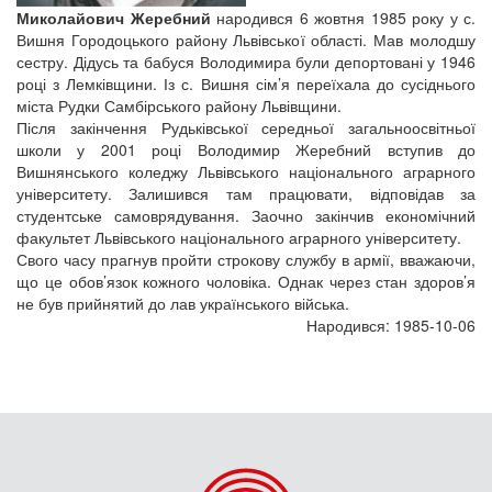
Миколайович Жеребний
народився 6 жовтня 1985 року у с.
Вишня Городоцького району Львівської області. Мав молодшу
сестру. Дідусь та бабуся Володимира були депортовані у 1946
році з Лемківщини. Із с. Вишня сім’я переїхала до сусіднього
міста Рудки Самбірського району Львівщини.
Після закінчення Рудьківської середньої загальноосвітньої
школи у 2001 році Володимир Жеребний вступив до
Вишнянського коледжу Львівського національного аграрного
університету. Залишився там працювати, відповідав за
студентське самоврядування. Заочно закінчив економічний
факультет Львівського національного аграрного університету.
Свого часу прагнув пройти строкову службу в армії, вважаючи,
що це обов’язок кожного чоловіка. Однак через стан здоров’я
не був прийнятий до лав українського війська.
Народився: 1985-10-06