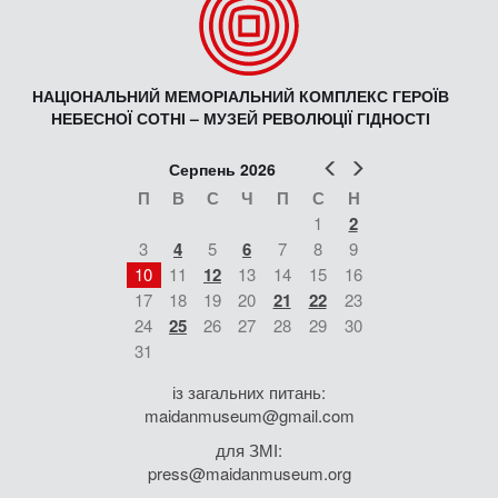
НАЦІОНАЛЬНИЙ МЕМОРІАЛЬНИЙ КОМПЛЕКС ГЕРОЇВ
НЕБЕСНОЇ СОТНІ – МУЗЕЙ РЕВОЛЮЦІЇ ГІДНОСТІ
Попер
Наст
Серпень 2026
П
В
С
Ч
П
С
Н
1
2
3
4
5
6
7
8
9
10
11
12
13
14
15
16
17
18
19
20
21
22
23
24
25
26
27
28
29
30
31
із загальних питань:
maidanmuseum@gmail.com
для ЗМІ:
press@maidanmuseum.org