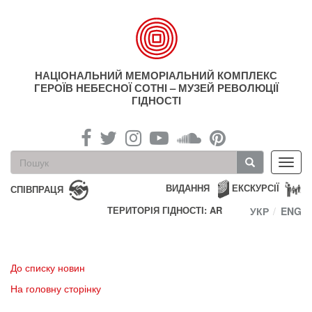
Перейти
до
основного
матеріалу
НАЦІОНАЛЬНИЙ МЕМОРІАЛЬНИЙ КОМПЛЕКС
ГЕРОЇВ НЕБЕСНОЇ СОТНІ – МУЗЕЙ РЕВОЛЮЦІЇ
ГІДНОСТІ
Пошукова
Toggl
форма
navig
Пошук
ВИДАННЯ
ЕКСКУРСІЇ
СПІВПРАЦЯ
ТЕРИТОРІЯ ГІДНОСТІ: AR
УКР
ENG
До списку новин
На головну сторінку