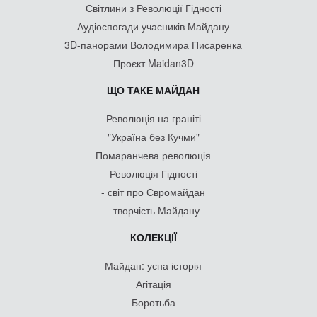
Світлини з Революції Гідності
Аудіоспогади учасників Майдану
3D-панорами Володимира Писаренка
Проєкт Maidan3D
ЩО ТАКЕ МАЙДАН
Революція на граніті
"Україна без Кучми"
Помаранчева революція
Революція Гідності
- світ про Євромайдан
- творчість Майдану
КОЛЕКЦІЇ
Майдан: усна історія
Агітація
Боротьба