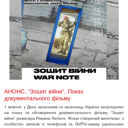
АНОНС. “Зошит війни”. Показ
документального фільму
1 жовтня, у День захисників та захисниць України запрошуємо
на показ та обговорення документального фільму “Зошит
війни” режисера Романа Любого. Фільм створений винятково з
особистих записів із телефонів та GoPro-камер українських