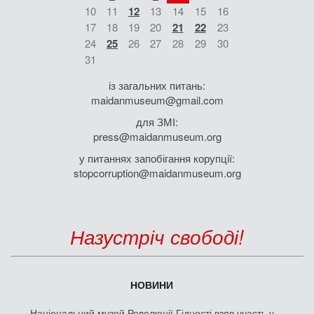
10
11
12
13
14
15
16
17
18
19
20
21
22
23
24
25
26
27
28
29
30
31
із загальних питань:
maidanmuseum@gmail.com
для ЗМІ:
press@maidanmuseum.org
у питаннях запобігання корупції:
stopcorruption@maidanmuseum.org
Назустріч свободі!
НОВИНИ
Національний музей Революції Гідності взяв участь у