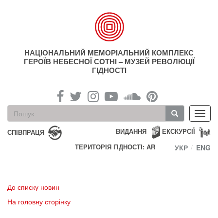
Перейти
до
основного
матеріалу
НАЦІОНАЛЬНИЙ МЕМОРІАЛЬНИЙ КОМПЛЕКС
ГЕРОЇВ НЕБЕСНОЇ СОТНІ – МУЗЕЙ РЕВОЛЮЦІЇ
ГІДНОСТІ
Пошукова
Toggl
форма
navig
Пошук
ВИДАННЯ
ЕКСКУРСІЇ
СПІВПРАЦЯ
ТЕРИТОРІЯ ГІДНОСТІ: AR
УКР
ENG
До списку новин
На головну сторінку