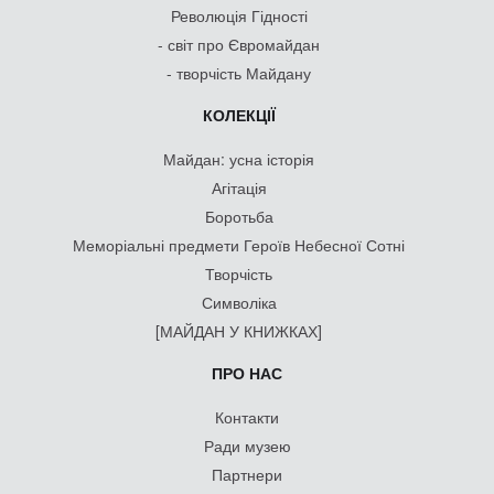
Революція Гідності
- світ про Євромайдан
- творчість Майдану
КОЛЕКЦІЇ
Майдан: усна історія
Агітація
Боротьба
Меморіальні предмети Героїв Небесної Сотні
Творчість
Символіка
[МАЙДАН У КНИЖКАХ]
ПРО НАС
Контакти
Ради музею
Партнери