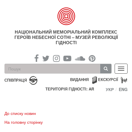
Перейти
до
основного
матеріалу
НАЦІОНАЛЬНИЙ МЕМОРІАЛЬНИЙ КОМПЛЕКС
ГЕРОЇВ НЕБЕСНОЇ СОТНІ – МУЗЕЙ РЕВОЛЮЦІЇ
ГІДНОСТІ
Пошукова
Toggl
форма
navig
Пошук
ВИДАННЯ
ЕКСКУРСІЇ
СПІВПРАЦЯ
ТЕРИТОРІЯ ГІДНОСТІ: AR
УКР
ENG
До списку новин
На головну сторінку