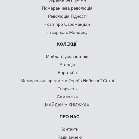
Помаранчева революція
Революція Гідності
- світ про Євромайдан
- творчість Майдану
КОЛЕКЦІЇ
Майдан: усна історія
Агітація
Боротьба
Меморіальні предмети Героїв Небесної Сотні
Творчість
Символіка
[МАЙДАН У КНИЖКАХ]
ПРО НАС
Контакти
Ради музею