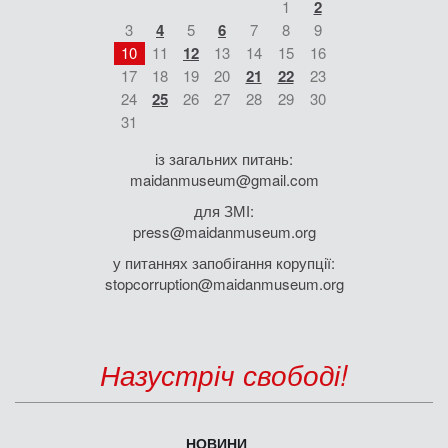
1
2
3
4
5
6
7
8
9
10
11
12
13
14
15
16
17
18
19
20
21
22
23
24
25
26
27
28
29
30
31
із загальних питань:
maidanmuseum@gmail.com
для ЗМІ:
press@maidanmuseum.org
у питаннях запобігання корупції:
stopcorruption@maidanmuseum.org
Назустріч свободі!
НОВИНИ