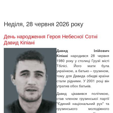
Неділя, 28 червня 2026 року
День народження Героя Небесної Сотні
Давид Кіпіані
Давид Ілійович
Кіпіані
народився 28 червня
1980 року у столиці Грузії місті
Тбілісі. Його мати була
українкою, а батько – грузином,
тому для Давида обидві країни
стали рідними. У 2001 році він
утратив обох батьків.
Давид цікавився політикою,
став членом грузинської партії
"Єдиний національний рух" та
грузинського молодіжного