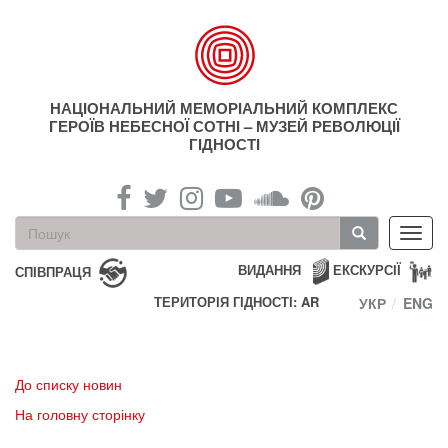
Перейти
до
основного
матеріалу
НАЦІОНАЛЬНИЙ МЕМОРІАЛЬНИЙ КОМПЛЕКС
ГЕРОЇВ НЕБЕСНОЇ СОТНІ – МУЗЕЙ РЕВОЛЮЦІЇ
ГІДНОСТІ
Пошукова
Toggl
форма
navig
Пошук
ВИДАННЯ
ЕКСКУРСІЇ
СПІВПРАЦЯ
ТЕРИТОРІЯ ГІДНОСТІ: AR
УКР
ENG
До списку новин
На головну сторінку