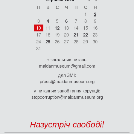
П
В
С
Ч
П
С
Н
1
2
3
4
5
6
7
8
9
10
11
12
13
14
15
16
17
18
19
20
21
22
23
24
25
26
27
28
29
30
31
із загальних питань:
maidanmuseum@gmail.com
для ЗМІ:
press@maidanmuseum.org
у питаннях запобігання корупції:
stopcorruption@maidanmuseum.org
Назустріч свободі!