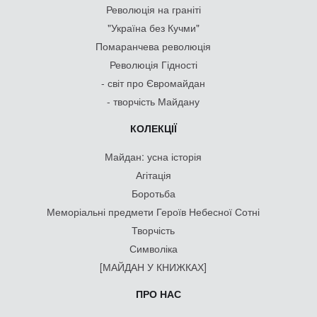
Революція на граніті
"Україна без Кучми"
Помаранчева революція
Революція Гідності
- світ про Євромайдан
- творчість Майдану
КОЛЕКЦІЇ
Майдан: усна історія
Агітація
Боротьба
Меморіальні предмети Героїв Небесної Сотні
Творчість
Символіка
[МАЙДАН У КНИЖКАХ]
ПРО НАС