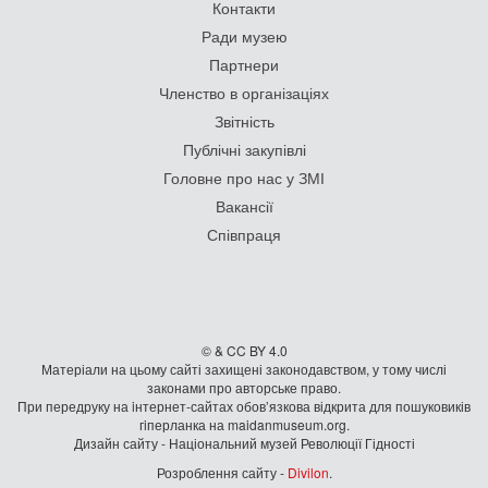
Контакти
Ради музею
Партнери
Членство в організаціях
Звітність
Публічні закупівлі
Головне про нас у ЗМІ
Вакансії
Співпраця
© & CC BY 4.0
Матеріали на цьому сайті захищені законодавством, у тому числі
законами про авторське право.
При передруку на iнтернет-сайтах обов’язкова відкрита для пошуковиків
гiперланка на maidanmuseum.org.
Дизайн сайту - Національний музей Революції Гідності
Розроблення сайту -
Divilon
.