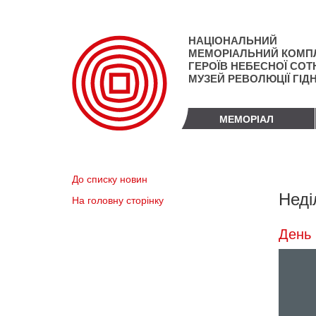
Перейти
до
основного
НАЦІОНАЛЬНИЙ
матеріалу
МЕМОРІАЛЬНИЙ КОМП
ГЕРОЇВ НЕБЕСНОЇ СОТН
МУЗЕЙ РЕВОЛЮЦІЇ ГІД
МЕМОРІАЛ
До списку новин
Неді
На головну сторінку
День 