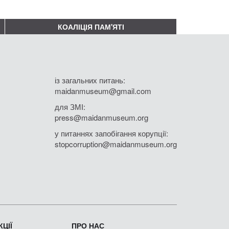
КОАЛІЦІЯ ПАМ'ЯТІ
із загальних питань:
maidanmuseum@gmail.com
для ЗМІ:
press@maidanmuseum.org
у питаннях запобігання корупції:
stopcorruption@maidanmuseum.org
ЦІЇ
ПРО НАС