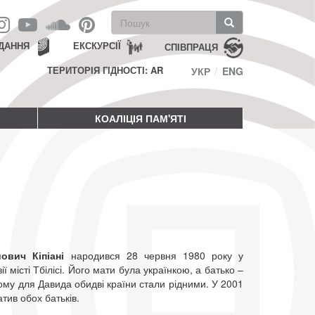
Пошукова
форма
Пошук
ДАННЯ
ЕКСКУРСІЇ
СПІВПРАЦЯ
ТЕРИТОРІЯ ГІДНОСТІ: AR
УКР
ENG
КОАЛІЦІЯ ПАМ'ЯТІ
йович Кіпіані
народився 28 червня 1980 року у
ії місті Тбілісі. Його мати була українкою, а батько –
ому для Давида обидві країни стали рідними. У 2001
атив обох батьків.