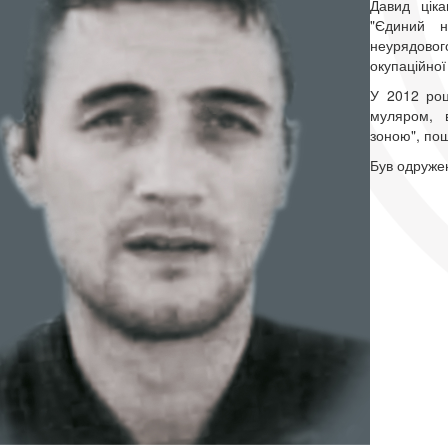
Давид ціка
"Єдиний н
неурядовог
окупаційної 
У 2012 роц
муляром, в
зоною", пош
Був одружен