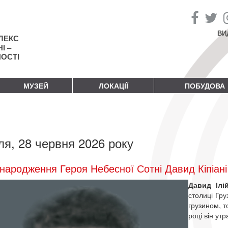
ВИ
ЛЕКС
І –
НОСТІ
МУЗЕЙ
ЛОКАЦІЇ
ПОБУДОВА
ля, 28 червня 2026 року
народження Героя Небесної Сотні Давид Кіпіані
Давид Ілі
столиці Груз
грузином, т
році він утр