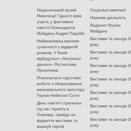
Національний музей
Соціальні кампанії
Революції Гідності взяв
Наукова діяльність
участь у фестивалі
Видання Музею
пам'яті Коменданта
Майдану
Майдану Андрія Парубія
Виставки та заходи 
Найважливіші виклики
року
сучасності у відкритій
Виставки та заходи 
розмові. У Києві
року
відбудуться «Актуальні
діалоги» Ростислава
Виставки та заходи 
Прокопюка
року
Розпочалися підготовчі
Виставки та заходи 
роботи з облаштування
року
меморіального простору
Виставки та заходи 
Героїв Небесної Сотні
року
День памʼяті страчених
Виставки та заходи 
під час теракту в
року
Оленівці: прийди на
Виставки та заходи 
відкриття виставки та
року
вшануй героїв