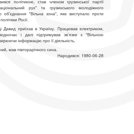
вився політикою, став членом грузинської партії
аціональний рух" та грузинського молодіжного
о об’єднання "Вільна зона", яке виступало проти
політики Росії.
і Давид приїхав в Україну. Працював електриком,
одночас і далі підтримував зв’язки з "Вільною
ирюючи інформацію про її діяльність.
ий, мав півторарічного сина.
Народився: 1980-06-28