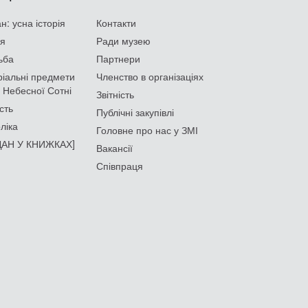
: усна історія
Контакти
ія
Ради музею
ьба
Партнери
іальні предмети
Членство в організаціях
 Небесної Сотні
Звітність
сть
Публічні закупівлі
ліка
Головне про нас у ЗМІ
АН У КНИЖКАХ]
Вакансії
Співпраця