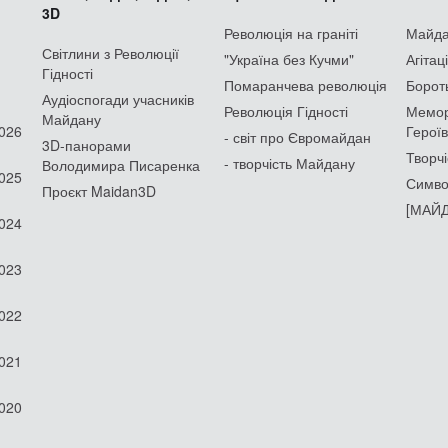
3D
Революція на граніті
Майдан
Світлини з Революції
"Україна без Кучми"
Агітац
Гідності
Помаранчева революція
Борот
Аудіоспогади учасників
Революція Гідності
Мемор
Майдану
2026
Героїв
- світ про Євромайдан
3D-панорами
Творчі
- творчість Майдану
Володимира Писаренка
2025
Симво
Проєкт Maidan3D
[МАЙД
2024
2023
2022
2021
2020