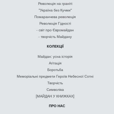
Революція на граніті
"Україна без Кучми"
Помаранчева революція
Революція Гідності
- світ про Євромайдан
- творчість Майдану
КОЛЕКЦІЇ
Майдан: усна історія
Агітація
Боротьба
Меморіальні предмети Героїв Небесної Сотні
Творчість
Символіка
[МАЙДАН У КНИЖКАХ]
ПРО НАС