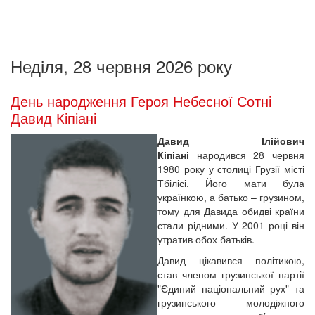
Неділя, 28 червня 2026 року
День народження Героя Небесної Сотні
Давид Кіпіані
Давид Ілійович
Кіпіані
народився 28 червня
1980 року у столиці Грузії місті
Тбілісі. Його мати була
українкою, а батько – грузином,
тому для Давида обидві країни
стали рідними. У 2001 році він
утратив обох батьків.
Давид цікавився політикою,
став членом грузинської партії
"Єдиний національний рух" та
грузинського молодіжного