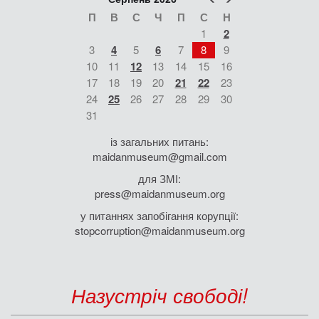
П
В
С
Ч
П
С
Н
1
2
3
4
5
6
7
8
9
10
11
12
13
14
15
16
17
18
19
20
21
22
23
24
25
26
27
28
29
30
31
із загальних питань:
maidanmuseum@gmail.com
для ЗМІ:
press@maidanmuseum.org
у питаннях запобігання корупції:
stopcorruption@maidanmuseum.org
Назустріч свободі!