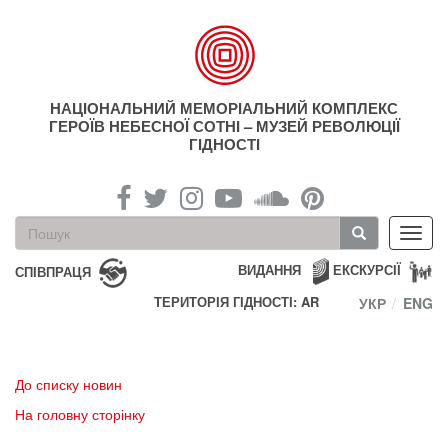
Перейти
до
основного
матеріалу
НАЦІОНАЛЬНИЙ МЕМОРІАЛЬНИЙ КОМПЛЕКС
ГЕРОЇВ НЕБЕСНОЇ СОТНІ – МУЗЕЙ РЕВОЛЮЦІЇ
ГІДНОСТІ
Пошукова
Toggl
форма
navig
Пошук
ВИДАННЯ
ЕКСКУРСІЇ
СПІВПРАЦЯ
ТЕРИТОРІЯ ГІДНОСТІ: AR
УКР
ENG
До списку новин
На головну сторінку