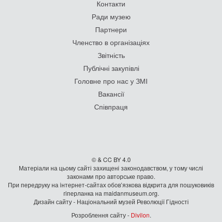
Контакти
Ради музею
Партнери
Членство в організаціях
Звітність
Публічні закупівлі
Головне про нас у ЗМІ
Вакансії
Співпраця
© & CC BY 4.0
Матеріали на цьому сайті захищені законодавством, у тому числі
законами про авторське право.
При передруку на iнтернет-сайтах обов’язкова відкрита для пошуковиків
гiперланка на maidanmuseum.org.
Дизайн сайту - Національний музей Революції Гідності
Розроблення сайту -
Divilon
.