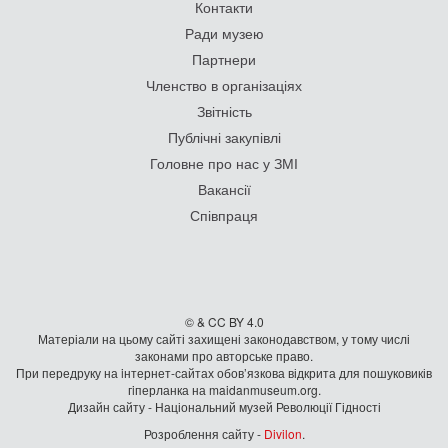
Контакти
Ради музею
Партнери
Членство в організаціях
Звітність
Публічні закупівлі
Головне про нас у ЗМІ
Вакансії
Співпраця
© & CC BY 4.0
Матеріали на цьому сайті захищені законодавством, у тому числі
законами про авторське право.
При передруку на iнтернет-сайтах обов’язкова відкрита для пошуковиків
гiперланка на maidanmuseum.org.
Дизайн сайту - Національний музей Революції Гідності
Розроблення сайту -
Divilon
.