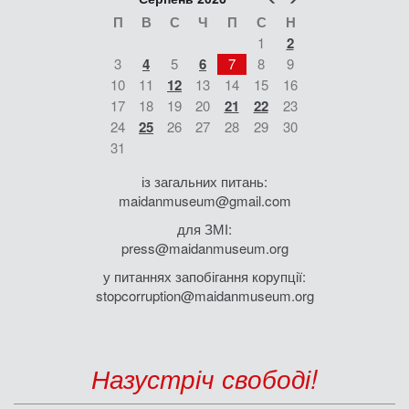
П
В
С
Ч
П
С
Н
1
2
3
4
5
6
7
8
9
10
11
12
13
14
15
16
17
18
19
20
21
22
23
24
25
26
27
28
29
30
31
із загальних питань:
maidanmuseum@gmail.com
для ЗМІ:
press@maidanmuseum.org
у питаннях запобігання корупції:
stopcorruption@maidanmuseum.org
Назустріч свободі!