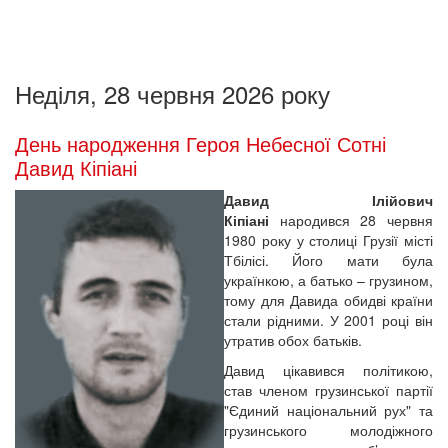
Неділя, 28 червня 2026 року
День народження Героя Небесної Сотні
Давид Кіпіані
Давид Ілійович
Кіпіані
народився 28 червня
1980 року у столиці Грузії місті
Тбілісі. Його мати була
українкою, а батько – грузином,
тому для Давида обидві країни
стали рідними. У 2001 році він
утратив обох батьків.
Давид цікавився політикою,
став членом грузинської партії
"Єдиний національний рух" та
грузинського молодіжного