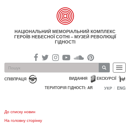
Перейти
до
основного
матеріалу
НАЦІОНАЛЬНИЙ МЕМОРІАЛЬНИЙ КОМПЛЕКС
ГЕРОЇВ НЕБЕСНОЇ СОТНІ – МУЗЕЙ РЕВОЛЮЦІЇ
ГІДНОСТІ
Пошукова
Toggl
форма
navig
Пошук
ВИДАННЯ
ЕКСКУРСІЇ
СПІВПРАЦЯ
ТЕРИТОРІЯ ГІДНОСТІ: AR
УКР
ENG
До списку новин
На головну сторінку