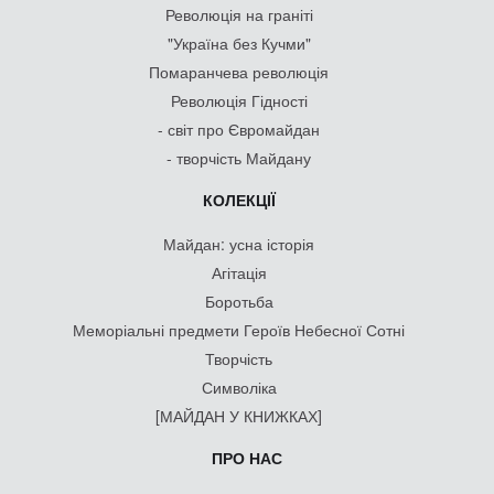
Революція на граніті
"Україна без Кучми"
Помаранчева революція
Революція Гідності
- світ про Євромайдан
- творчість Майдану
КОЛЕКЦІЇ
Майдан: усна історія
Агітація
Боротьба
Меморіальні предмети Героїв Небесної Сотні
Творчість
Символіка
[МАЙДАН У КНИЖКАХ]
ПРО НАС