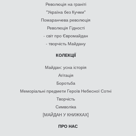
Революція на граніті
"Україна без Кучми"
Помаранчева революція
Революція Гідності
- світ про Євромайдан
- творчість Майдану
КОЛЕКЦІЇ
Майдан: усна історія
Агітація
Боротьба
Меморіальні предмети Героїв Небесної Сотні
Творчість
Символіка
[МАЙДАН У КНИЖКАХ]
ПРО НАС