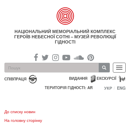
Перейти
до
основного
матеріалу
НАЦІОНАЛЬНИЙ МЕМОРІАЛЬНИЙ КОМПЛЕКС
ГЕРОЇВ НЕБЕСНОЇ СОТНІ – МУЗЕЙ РЕВОЛЮЦІЇ
ГІДНОСТІ
Пошукова
Toggl
форма
navig
Пошук
ВИДАННЯ
ЕКСКУРСІЇ
СПІВПРАЦЯ
ТЕРИТОРІЯ ГІДНОСТІ: AR
УКР
ENG
До списку новин
На головну сторінку