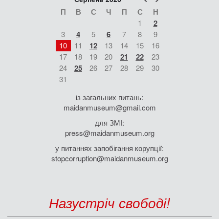
П
В
С
Ч
П
С
Н
1
2
3
4
5
6
7
8
9
10
11
12
13
14
15
16
17
18
19
20
21
22
23
24
25
26
27
28
29
30
31
із загальних питань:
maidanmuseum@gmail.com
для ЗМІ:
press@maidanmuseum.org
у питаннях запобігання корупції:
stopcorruption@maidanmuseum.org
Назустріч свободі!