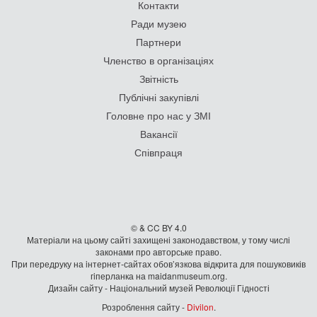
Контакти
Ради музею
Партнери
Членство в організаціях
Звітність
Публічні закупівлі
Головне про нас у ЗМІ
Вакансії
Співпраця
© & CC BY 4.0
Матеріали на цьому сайті захищені законодавством, у тому числі
законами про авторське право.
При передруку на iнтернет-сайтах обов’язкова відкрита для пошуковиків
гiперланка на maidanmuseum.org.
Дизайн сайту - Національний музей Революції Гідності
Розроблення сайту -
Divilon
.