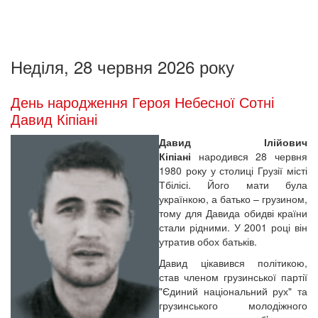
Неділя, 28 червня 2026 року
День народження Героя Небесної Сотні
Давид Кіпіані
Давид Ілійович
Кіпіані
народився 28 червня
1980 року у столиці Грузії місті
Тбілісі. Його мати була
українкою, а батько – грузином,
тому для Давида обидві країни
стали рідними. У 2001 році він
утратив обох батьків.
Давид цікавився політикою,
став членом грузинської партії
"Єдиний національний рух" та
грузинського молодіжного