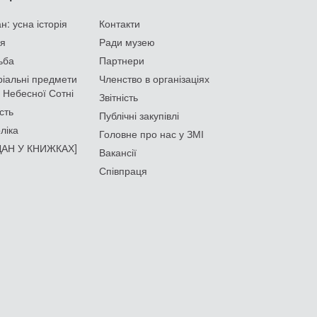
: усна історія
Контакти
ія
Ради музею
ьба
Партнери
іальні предмети
Членство в організаціях
 Небесної Сотні
Звітність
сть
Публічні закупівлі
ліка
Головне про нас у ЗМІ
АН У КНИЖКАХ]
Вакансії
Співпраця