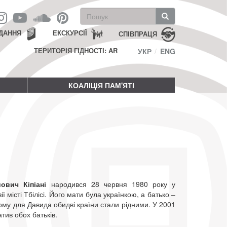
Пошукова
форма
Пошук
ДАННЯ
ЕКСКУРСІЇ
СПІВПРАЦЯ
ТЕРИТОРІЯ ГІДНОСТІ: AR
УКР
ENG
КОАЛІЦІЯ ПАМ'ЯТІ
йович Кіпіані
народився 28 червня 1980 року у
ії місті Тбілісі. Його мати була українкою, а батько –
ому для Давида обидві країни стали рідними. У 2001
атив обох батьків.