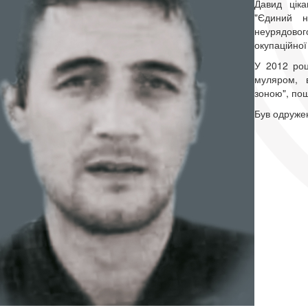
Давид ціка
"Єдиний н
неурядовог
окупаційної 
У 2012 роц
муляром, в
зоною", пош
Був одружен