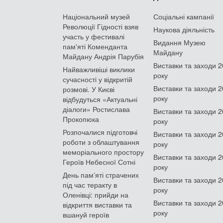
Національний музей
Соціальні кампанії
Революції Гідності взяв
Наукова діяльність
участь у фестивалі
Видання Музею
пам'яті Коменданта
Майдану
Майдану Андрія Парубія
Виставки та заходи 
Найважливіші виклики
року
сучасності у відкритій
Виставки та заходи 
розмові. У Києві
року
відбудуться «Актуальні
діалоги» Ростислава
Виставки та заходи 
Прокопюка
року
Розпочалися підготовчі
Виставки та заходи 
роботи з облаштування
року
меморіального простору
Виставки та заходи 
Героїв Небесної Сотні
року
День памʼяті страчених
Виставки та заходи 
під час теракту в
року
Оленівці: прийди на
Виставки та заходи 
відкриття виставки та
року
вшануй героїв