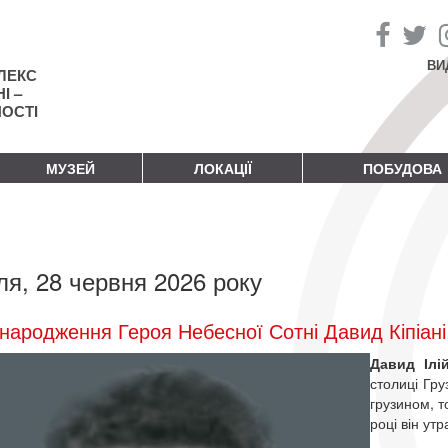
ВИ
ЛЕКС
І –
НОСТІ
МУЗЕЙ
ЛОКАЦІЇ
ПОБУДОВА
ля, 28 червня 2026 року
народження Героя Небесної Сотні Давид Кіпіані
Давид Ілі
столиці Груз
грузином, т
році він утр