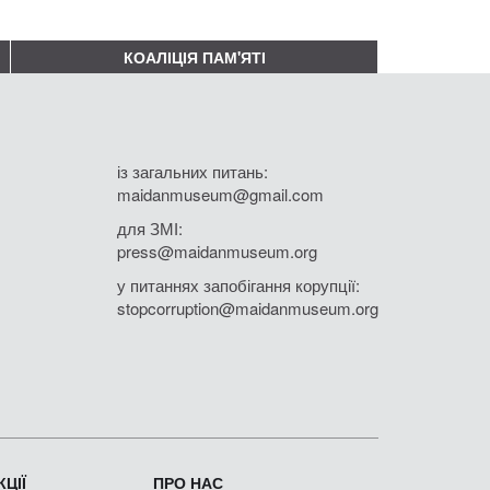
КОАЛІЦІЯ ПАМ'ЯТІ
із загальних питань:
maidanmuseum@gmail.com
для ЗМІ:
press@maidanmuseum.org
у питаннях запобігання корупції:
stopcorruption@maidanmuseum.org
ЦІЇ
ПРО НАС