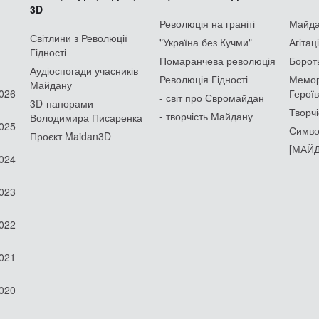
3D
Революція на граніті
Майдан
Світлини з Революції
"Україна без Кучми"
Агітац
Гідності
Помаранчева революція
Борот
Аудіоспогади учасників
Революція Гідності
Мемор
Майдану
2026
Героїв
- світ про Євромайдан
3D-панорами
Творчі
- творчість Майдану
Володимира Писаренка
2025
Симво
Проєкт Maidan3D
[МАЙД
2024
2023
2022
2021
2020