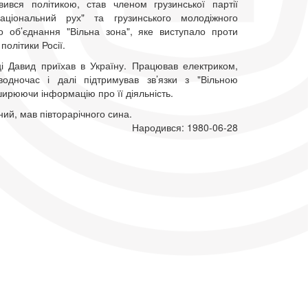
вився політикою, став членом грузинської партії
аціональний рух" та грузинського молодіжного
о об’єднання "Вільна зона", яке виступало проти
політики Росії.
і Давид приїхав в Україну. Працював електриком,
одночас і далі підтримував зв’язки з "Вільною
ирюючи інформацію про її діяльність.
ий, мав півторарічного сина.
Народився: 1980-06-28