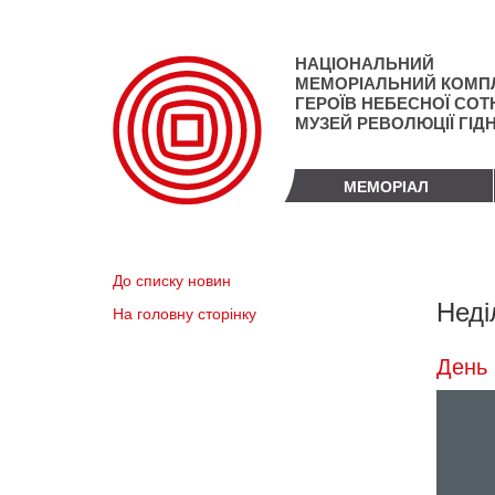
Перейти
до
основного
НАЦІОНАЛЬНИЙ
матеріалу
МЕМОРІАЛЬНИЙ КОМП
ГЕРОЇВ НЕБЕСНОЇ СОТН
МУЗЕЙ РЕВОЛЮЦІЇ ГІД
МЕМОРІАЛ
До списку новин
Неді
На головну сторінку
День 