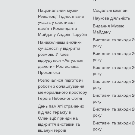
Національний музей
Соціальні кампанії
Революції Гідності взяв
Наукова діяльність
участь у фестивалі
Видання Музею
пам'яті Коменданта
Майдану
Майдану Андрія Парубія
Виставки та заходи 
Найважливіші виклики
року
сучасності у відкритій
Виставки та заходи 
розмові. У Києві
року
відбудуться «Актуальні
діалоги» Ростислава
Виставки та заходи 
Прокопюка
року
Розпочалися підготовчі
Виставки та заходи 
роботи з облаштування
року
меморіального простору
Виставки та заходи 
Героїв Небесної Сотні
року
День памʼяті страчених
Виставки та заходи 
під час теракту в
року
Оленівці: прийди на
Виставки та заходи 
відкриття виставки та
року
вшануй героїв