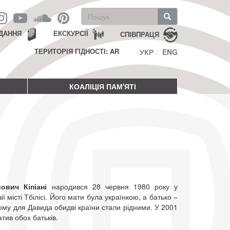
Пошукова
форма
Пошук
ДАННЯ
ЕКСКУРСІЇ
СПІВПРАЦЯ
ТЕРИТОРІЯ ГІДНОСТІ: AR
УКР
ENG
КОАЛІЦІЯ ПАМ'ЯТІ
йович Кіпіані
народився 28 червня 1980 року у
ії місті Тбілісі. Його мати була українкою, а батько –
ому для Давида обидві країни стали рідними. У 2001
атив обох батьків.