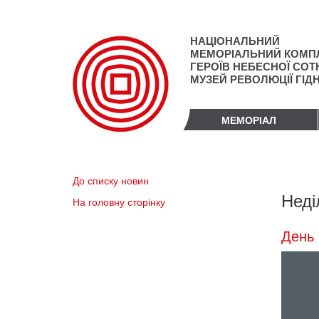
Перейти
до
основного
НАЦІОНАЛЬНИЙ
матеріалу
МЕМОРІАЛЬНИЙ КОМП
ГЕРОЇВ НЕБЕСНОЇ СОТН
МУЗЕЙ РЕВОЛЮЦІЇ ГІД
МЕМОРІАЛ
До списку новин
Неді
На головну сторінку
День 