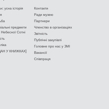
: усна історія
Контакти
ія
Ради музею
ьба
Партнери
іальні предмети
Членство в організаціях
 Небесної Сотні
Звітність
сть
Публічні закупівлі
ліка
Головне про нас у ЗМІ
АН У КНИЖКАХ]
Вакансії
Співпраця