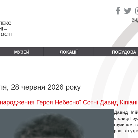
ВИ
ЛЕКС
І –
НОСТІ
МУЗЕЙ
ЛОКАЦІЇ
ПОБУДОВА
ля, 28 червня 2026 року
народження Героя Небесної Сотні Давид Кіпіані
Давид Ілі
столиці Груз
грузином, т
році він утр