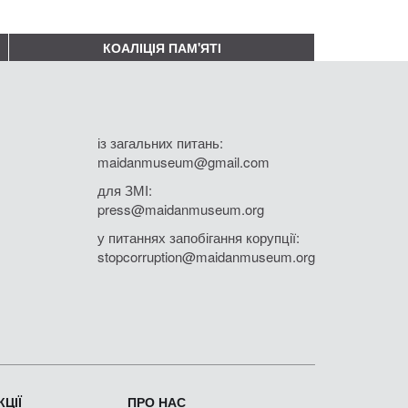
КОАЛІЦІЯ ПАМ'ЯТІ
із загальних питань:
maidanmuseum@gmail.com
для ЗМІ:
press@maidanmuseum.org
у питаннях запобігання корупції:
stopcorruption@maidanmuseum.org
ЦІЇ
ПРО НАС