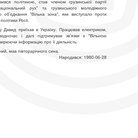
вився політикою, став членом грузинської партії
аціональний рух" та грузинського молодіжного
о об’єднання "Вільна зона", яке виступало проти
політики Росії.
і Давид приїхав в Україну. Працював електриком,
одночас і далі підтримував зв’язки з "Вільною
ирюючи інформацію про її діяльність.
ий, мав півторарічного сина.
Народився: 1980-06-28