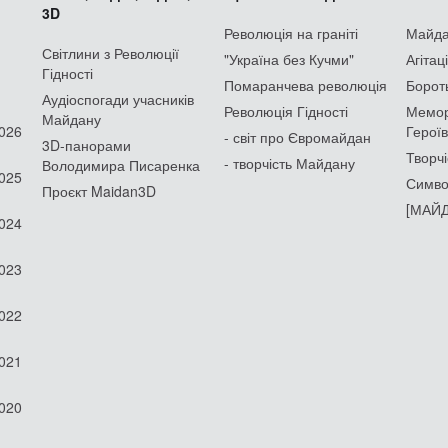
3D
Революція на граніті
Майдан
Світлини з Революції
"Україна без Кучми"
Агітац
Гідності
Помаранчева революція
Борот
Аудіоспогади учасників
Революція Гідності
Мемор
Майдану
2026
Героїв
- світ про Євромайдан
3D-панорами
Творчі
- творчість Майдану
Володимира Писаренка
2025
Симво
Проєкт Maidan3D
[МАЙД
2024
2023
2022
2021
2020