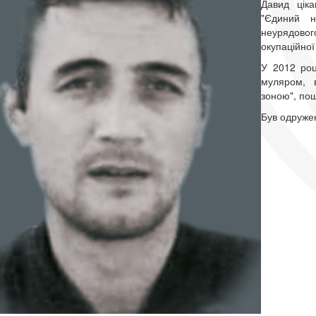
Давид ціка
"Єдиний н
неурядовог
окупаційної 
У 2012 роц
муляром, в
зоною", пош
Був одружен