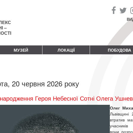
ВИ
ЛЕКС
І –
НОСТІ
МУЗЕЙ
ЛОКАЦІЇ
ПОБУДОВА
та, 20 червня 2026 року
народження Героя Небесної Сотні Олега Ушне
Олег Мих
Львівщині 
втратив ма
учасникі
вони розпо