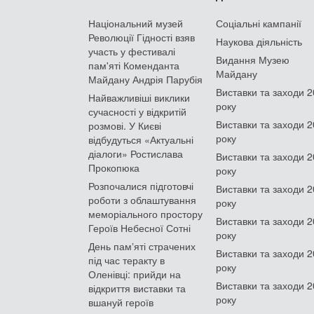
Національний музей
Соціальні кампанії
Революції Гідності взяв
Наукова діяльність
участь у фестивалі
Видання Музею
пам'яті Коменданта
Майдану
Майдану Андрія Парубія
Виставки та заходи 
Найважливіші виклики
року
сучасності у відкритій
Виставки та заходи 
розмові. У Києві
року
відбудуться «Актуальні
діалоги» Ростислава
Виставки та заходи 
Прокопюка
року
Розпочалися підготовчі
Виставки та заходи 
роботи з облаштування
року
меморіального простору
Виставки та заходи 
Героїв Небесної Сотні
року
День памʼяті страчених
Виставки та заходи 
під час теракту в
року
Оленівці: прийди на
Виставки та заходи 
відкриття виставки та
року
вшануй героїв