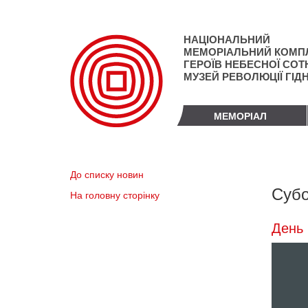
Перейти
до
основного
НАЦІОНАЛЬНИЙ
матеріалу
МЕМОРІАЛЬНИЙ КОМП
ГЕРОЇВ НЕБЕСНОЇ СОТН
МУЗЕЙ РЕВОЛЮЦІЇ ГІД
МЕМОРІАЛ
До списку новин
Субо
На головну сторінку
День 