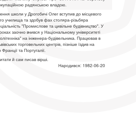
з окупаційною радянською владою.
чення школи у Дрогобичі Олег вступив до місцевого
го училища та здобув фах столяра-різьбяра
еціальність "Промислове та цивільне будівництво". У
оках заочно вчився у Національному університеті
політехніка" на інженера-будівельника. Працював в
ьвівських торговельних центрів, пізніше їздив на
о Франції та Португалії.
тати й сам писав вірші.
Народився: 1982-06-20