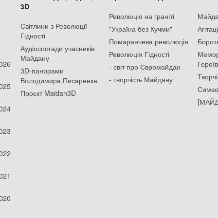
3D
Революція на граніті
Майдан
Світлини з Революції
"Україна без Кучми"
Агітац
Гідності
Помаранчева революція
Борот
Аудіоспогади учасників
Революція Гідності
Мемор
Майдану
2026
Героїв
- світ про Євромайдан
3D-панорами
Творчі
- творчість Майдану
Володимира Писаренка
2025
Симво
Проєкт Maidan3D
[МАЙД
2024
2023
2022
2021
2020