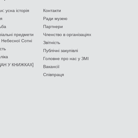
: усна історія
Контакти
ія
Ради музею
ьба
Партнери
іальні предмети
Членство в організаціях
 Небесної Сотні
Звітність
сть
Публічні закупівлі
ліка
Головне про нас у ЗМІ
АН У КНИЖКАХ]
Вакансії
Співпраця