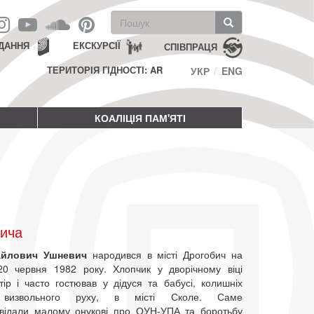
Пошукова
форма
Пошук
ДАННЯ
ЕКСКУРСІЇ
СПІВПРАЦЯ
ТЕРИТОРІЯ ГІДНОСТІ: AR
УКР
ENG
КОАЛІЦІЯ ПАМ'ЯТІ
вича
айлович Ушневич
народився в місті Дрогобич на
20 червня 1982 року. Хлопчик у дворічному віці
тір і часто гостював у дідуся та бабусі, колишніх
в визвольного руху, в місті Сколе. Саме
відали малому онукові про ОУН-УПА та боротьбу