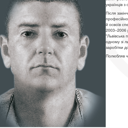
українців 
Після закін
професійно
й освоїв сп
2003–2006 р
"Львівська 
одному зі л
заробітки д
Полюбляв чи