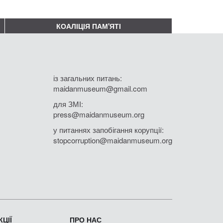
КОАЛІЦІЯ ПАМ'ЯТІ
із загальних питань:
maidanmuseum@gmail.com
для ЗМІ:
press@maidanmuseum.org
у питаннях запобігання корупції:
stopcorruption@maidanmuseum.org
ЦІЇ
ПРО НАС