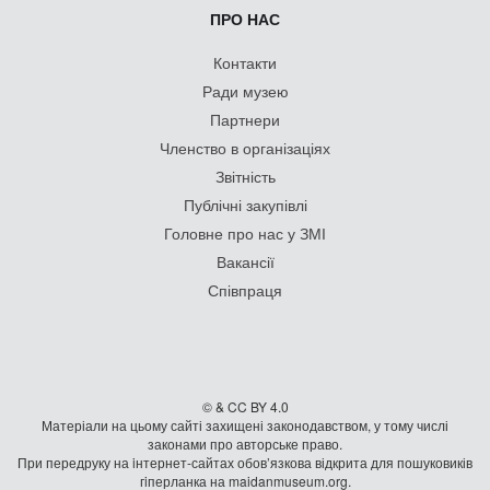
ПРО НАС
Контакти
Ради музею
Партнери
Членство в організаціях
Звітність
Публічні закупівлі
Головне про нас у ЗМІ
Вакансії
Співпраця
© & CC BY 4.0
Матеріали на цьому сайті захищені законодавством, у тому числі
законами про авторське право.
При передруку на iнтернет-сайтах обов’язкова відкрита для пошуковиків
гiперланка на maidanmuseum.org.