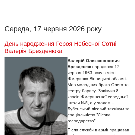
Середа, 17 червня 2026 року
День народження Героя Небесної Сотні
Валерія Брезденюка
Валерій Олександрович
Брезденюк
народився 17
червня 1963 року в місті
Жмеринка Вінницької області.
Мав молодших брата Олега та
сестру Ларису. Закінчив 8
класів Жмеринської середньої
школи №5, а у згодом –
Лубенський лісовий технікум за
спеціальністю "Лісове
господарство".
Після служби в армії працював