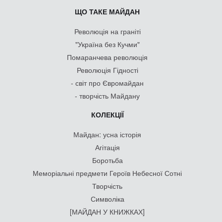
ЩО ТАКЕ МАЙДАН
Революція на граніті
"Україна без Кучми"
Помаранчева революція
Революція Гідності
- світ про Євромайдан
- творчість Майдану
КОЛЕКЦІЇ
Майдан: усна історія
Агітація
Боротьба
Меморіальні предмети Героїв Небесної Сотні
Творчість
Символіка
[МАЙДАН У КНИЖКАХ]