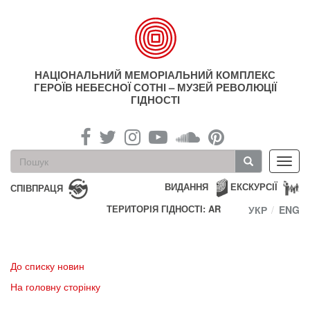
Перейти
до
основного
матеріалу
НАЦІОНАЛЬНИЙ МЕМОРІАЛЬНИЙ КОМПЛЕКС
ГЕРОЇВ НЕБЕСНОЇ СОТНІ – МУЗЕЙ РЕВОЛЮЦІЇ
ГІДНОСТІ
Пошукова
Toggl
форма
navig
Пошук
ВИДАННЯ
ЕКСКУРСІЇ
СПІВПРАЦЯ
ТЕРИТОРІЯ ГІДНОСТІ: AR
УКР
ENG
До списку новин
На головну сторінку