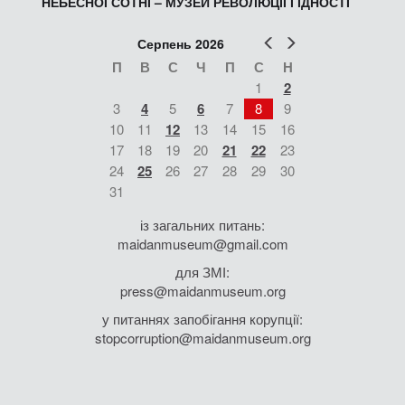
НЕБЕСНОЇ СОТНІ – МУЗЕЙ РЕВОЛЮЦІЇ ГІДНОСТІ
Попер
Наст
Серпень 2026
П
В
С
Ч
П
С
Н
1
2
3
4
5
6
7
8
9
10
11
12
13
14
15
16
17
18
19
20
21
22
23
24
25
26
27
28
29
30
31
із загальних питань:
maidanmuseum@gmail.com
для ЗМІ:
press@maidanmuseum.org
у питаннях запобігання корупції:
stopcorruption@maidanmuseum.org