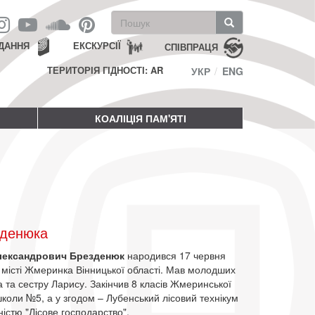
Пошукова
форма
Пошук
ДАННЯ
ЕКСКУРСІЇ
СПІВПРАЦЯ
ТЕРИТОРІЯ ГІДНОСТІ: AR
УКР
ENG
КОАЛІЦІЯ ПАМ'ЯТІ
зденюка
лександрович Брезденюк
народився 17 червня
 місті Жмеринка Вінницької області. Мав молодших
 та сестру Ларису. Закінчив 8 класів Жмеринської
коли №5, а у згодом – Лубенський лісовий технікум
ністю "Лісове господарство".