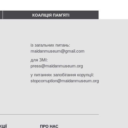
КОАЛІЦІЯ ПАМ'ЯТІ
із загальних питань:
maidanmuseum@gmail.com
для ЗМІ:
press@maidanmuseum.org
у питаннях запобігання корупції:
stopcorruption@maidanmuseum.org
ЦІЇ
ПРО НАС