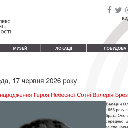
ВИ
ЛЕКС
І –
НОСТІ
МУЗЕЙ
ЛОКАЦІЇ
ПОБУДОВА
да, 17 червня 2026 року
народження Героя Небесної Сотні Валерія Бре
Валерій О
1963 року в
брата Олега
середньої ш
за спеціаль