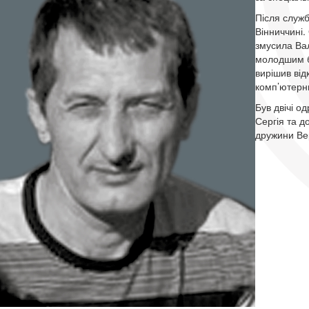
Після служб
Вінниччині.
змусила Вал
молодшим бр
вирішив від
комп’ютерн
Був двічі 
Сергія та д
дружини Ве