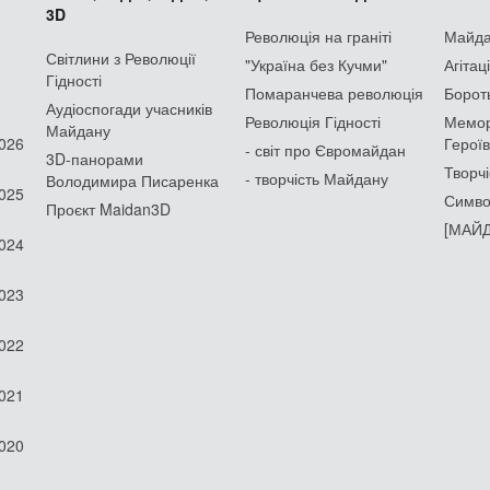
3D
Революція на граніті
Майдан
Світлини з Революції
"Україна без Кучми"
Агітац
Гідності
Помаранчева революція
Борот
Аудіоспогади учасників
Революція Гідності
Мемор
Майдану
2026
Героїв
- світ про Євромайдан
3D-панорами
Творчі
- творчість Майдану
Володимира Писаренка
2025
Симво
Проєкт Maidan3D
[МАЙД
2024
2023
2022
2021
2020