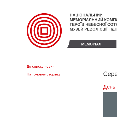
Перейти
до
основного
НАЦІОНАЛЬНИЙ
матеріалу
МЕМОРІАЛЬНИЙ КОМП
ГЕРОЇВ НЕБЕСНОЇ СОТН
МУЗЕЙ РЕВОЛЮЦІЇ ГІД
МЕМОРІАЛ
До списку новин
Сере
На головну сторінку
День 