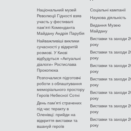
Національний музей
Соціальні кампанії
Революції Гідності взяв
Наукова діяльність
участь у фестивалі
Видання Музею
пам'яті Коменданта
Майдану
Майдану Андрія Парубія
Виставки та заходи 
Найважливіші виклики
року
сучасності у відкритій
Виставки та заходи 
розмові. У Києві
року
відбудуться «Актуальні
діалоги» Ростислава
Виставки та заходи 
Прокопюка
року
Розпочалися підготовчі
Виставки та заходи 
роботи з облаштування
року
меморіального простору
Виставки та заходи 
Героїв Небесної Сотні
року
День памʼяті страчених
Виставки та заходи 
під час теракту в
року
Оленівці: прийди на
Виставки та заходи 
відкриття виставки та
року
вшануй героїв