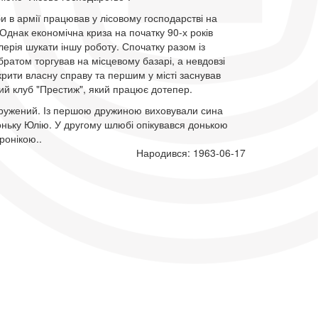
и в армії працював у лісовому господарстві на
 Однак економічна криза на початку 90-х років
ерія шукати іншу роботу. Спочатку разом із
атом торгував на місцевому базарі, а невдовзі
крити власну справу та першим у місті заснував
ий клуб "Престиж", який працює дотепер.
одружений. Із першою дружиною виховували сина
оньку Юлію. У другому шлюбі опікувався донькою
ронікою..
Народився: 1963-06-17