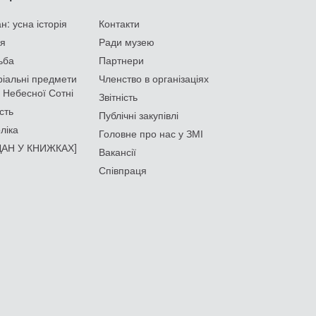
: усна історія
Контакти
ія
Ради музею
ьба
Партнери
іальні предмети
Членство в організаціях
 Небесної Сотні
Звітність
сть
Публічні закупівлі
ліка
Головне про нас у ЗМІ
АН У КНИЖКАХ]
Вакансії
Співпраця