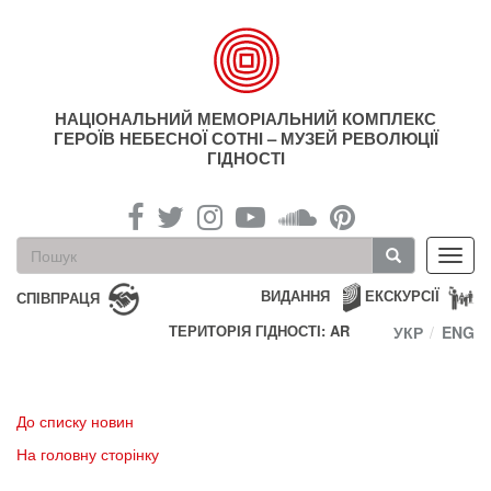
Перейти
до
основного
матеріалу
НАЦІОНАЛЬНИЙ МЕМОРІАЛЬНИЙ КОМПЛЕКС
ГЕРОЇВ НЕБЕСНОЇ СОТНІ – МУЗЕЙ РЕВОЛЮЦІЇ
ГІДНОСТІ
Пошукова
Toggl
форма
navig
Пошук
ВИДАННЯ
ЕКСКУРСІЇ
СПІВПРАЦЯ
ТЕРИТОРІЯ ГІДНОСТІ: AR
УКР
ENG
До списку новин
На головну сторінку