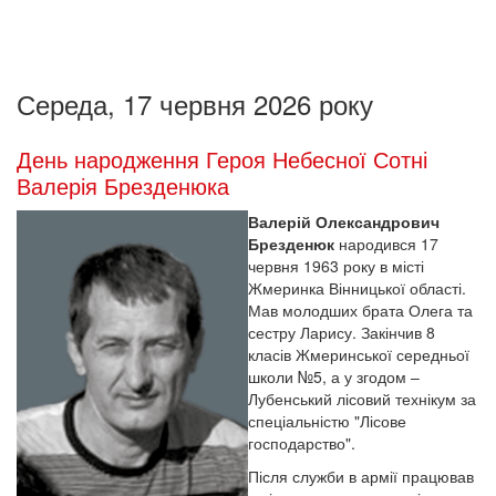
Середа, 17 червня 2026 року
День народження Героя Небесної Сотні
Валерія Брезденюка
Валерій Олександрович
Брезденюк
народився 17
червня 1963 року в місті
Жмеринка Вінницької області.
Мав молодших брата Олега та
сестру Ларису. Закінчив 8
класів Жмеринської середньої
школи №5, а у згодом –
Лубенський лісовий технікум за
спеціальністю "Лісове
господарство".
Після служби в армії працював