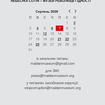
НЕБЕСНОЇ СОТНІ – МУЗЕЙ РЕВОЛЮЦІЇ ГІДНОСТІ
Попер
Наст
Серпень 2026
П
В
С
Ч
П
С
Н
1
2
3
4
5
6
7
8
9
10
11
12
13
14
15
16
17
18
19
20
21
22
23
24
25
26
27
28
29
30
31
із загальних питань:
maidanmuseum@gmail.com
для ЗМІ:
press@maidanmuseum.org
у питаннях запобігання корупції:
stopcorruption@maidanmuseum.org