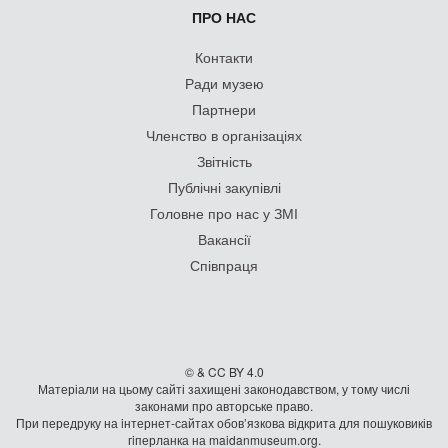
ПРО НАС
Контакти
Ради музею
Партнери
Членство в організаціях
Звітність
Публічні закупівлі
Головне про нас у ЗМІ
Вакансії
Співпраця
© & CC BY 4.0
Матеріали на цьому сайті захищені законодавством, у тому числі
законами про авторське право.
При передруку на iнтернет-сайтах обов’язкова відкрита для пошуковиків
гiперланка на maidanmuseum.org.