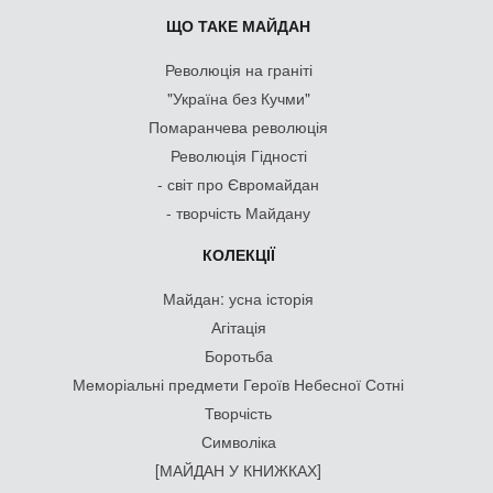
ЩО ТАКЕ МАЙДАН
Революція на граніті
"Україна без Кучми"
Помаранчева революція
Революція Гідності
- світ про Євромайдан
- творчість Майдану
КОЛЕКЦІЇ
Майдан: усна історія
Агітація
Боротьба
Меморіальні предмети Героїв Небесної Сотні
Творчість
Символіка
[МАЙДАН У КНИЖКАХ]