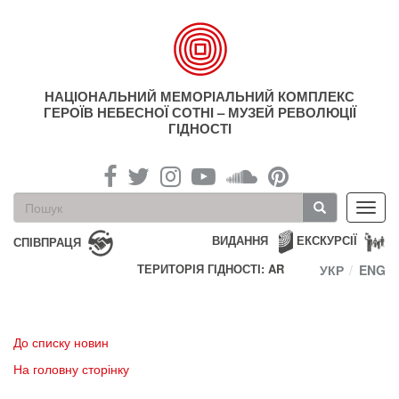
Перейти
до
основного
матеріалу
НАЦІОНАЛЬНИЙ МЕМОРІАЛЬНИЙ КОМПЛЕКС
ГЕРОЇВ НЕБЕСНОЇ СОТНІ – МУЗЕЙ РЕВОЛЮЦІЇ
ГІДНОСТІ
Пошукова
Toggl
форма
navig
Пошук
ВИДАННЯ
ЕКСКУРСІЇ
СПІВПРАЦЯ
ТЕРИТОРІЯ ГІДНОСТІ: AR
УКР
ENG
До списку новин
На головну сторінку