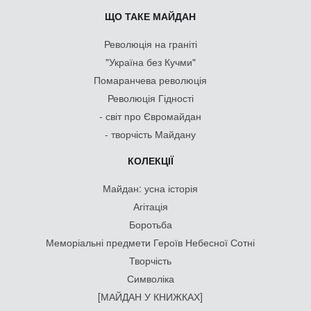
ЩО ТАКЕ МАЙДАН
Революція на граніті
"Україна без Кучми"
Помаранчева революція
Революція Гідності
- світ про Євромайдан
- творчість Майдану
КОЛЕКЦІЇ
Майдан: усна історія
Агітація
Боротьба
Меморіальні предмети Героїв Небесної Сотні
Творчість
Символіка
[МАЙДАН У КНИЖКАХ]