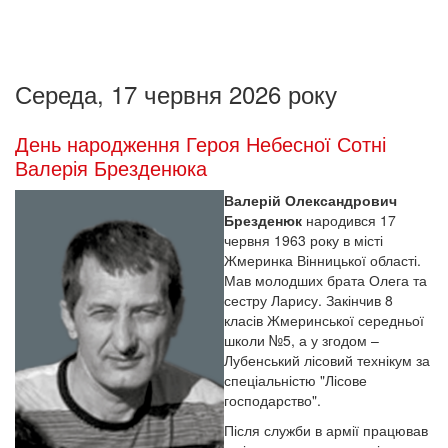
Середа, 17 червня 2026 року
День народження Героя Небесної Сотні
Валерія Брезденюка
Валерій Олександрович
Брезденюк
народився 17
червня 1963 року в місті
Жмеринка Вінницької області.
Мав молодших брата Олега та
сестру Ларису. Закінчив 8
класів Жмеринської середньої
школи №5, а у згодом –
Лубенський лісовий технікум за
спеціальністю "Лісове
господарство".
Після служби в армії працював