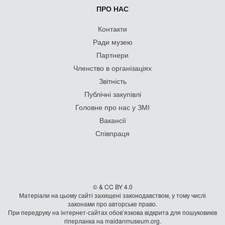
ПРО НАС
Контакти
Ради музею
Партнери
Членство в організаціях
Звітність
Публічні закупівлі
Головне про нас у ЗМІ
Вакансії
Співпраця
© & CC BY 4.0
Матеріали на цьому сайті захищені законодавством, у тому числі
законами про авторське право.
При передруку на iнтернет-сайтах обов’язкова відкрита для пошуковиків
гiперланка на maidanmuseum.org.