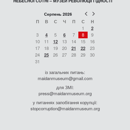
НЕБЕСНОЇ СОТНІ – МУЗЕЙ РЕВОЛЮЦІЇ ГІДНОСТІ
Попер
Наст
Серпень 2026
П
В
С
Ч
П
С
Н
1
2
3
4
5
6
7
8
9
10
11
12
13
14
15
16
17
18
19
20
21
22
23
24
25
26
27
28
29
30
31
із загальних питань:
maidanmuseum@gmail.com
для ЗМІ:
press@maidanmuseum.org
у питаннях запобігання корупції:
stopcorruption@maidanmuseum.org