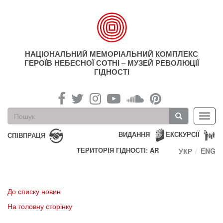
Перейти
до
основного
матеріалу
НАЦІОНАЛЬНИЙ МЕМОРІАЛЬНИЙ КОМПЛЕКС
ГЕРОЇВ НЕБЕСНОЇ СОТНІ – МУЗЕЙ РЕВОЛЮЦІЇ
ГІДНОСТІ
Пошукова
Toggl
форма
navig
Пошук
ВИДАННЯ
ЕКСКУРСІЇ
СПІВПРАЦЯ
ТЕРИТОРІЯ ГІДНОСТІ: AR
УКР
ENG
До списку новин
На головну сторінку