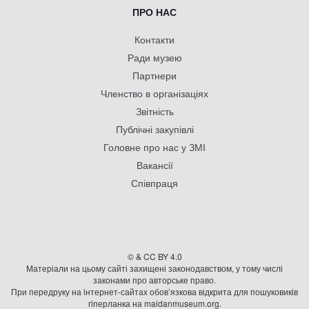
ПРО НАС
Контакти
Ради музею
Партнери
Членство в організаціях
Звітність
Публічні закупівлі
Головне про нас у ЗМІ
Вакансії
Співпраця
© & CC BY 4.0
Матеріали на цьому сайті захищені законодавством, у тому числі
законами про авторське право.
При передруку на iнтернет-сайтах обов’язкова відкрита для пошуковиків
гiперланка на maidanmuseum.org.