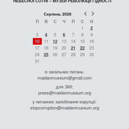
НЕБЕСНОЇ СОТНІ – МУЗЕЙ РЕВОЛЮЦІЇ ГІДНОСТІ
Попер
Наст
Серпень 2026
П
В
С
Ч
П
С
Н
1
2
3
4
5
6
7
8
9
10
11
12
13
14
15
16
17
18
19
20
21
22
23
24
25
26
27
28
29
30
31
із загальних питань:
maidanmuseum@gmail.com
для ЗМІ:
press@maidanmuseum.org
у питаннях запобігання корупції:
stopcorruption@maidanmuseum.org