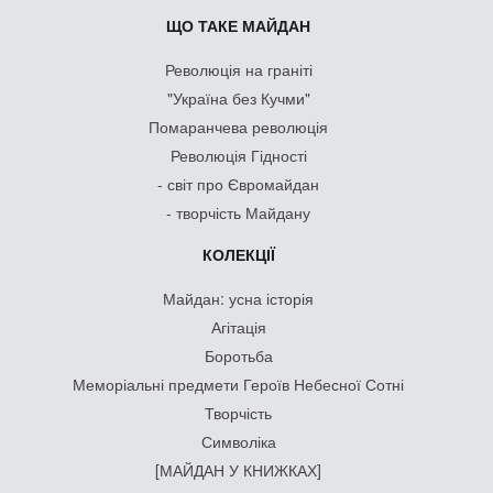
ЩО ТАКЕ МАЙДАН
Революція на граніті
"Україна без Кучми"
Помаранчева революція
Революція Гідності
- світ про Євромайдан
- творчість Майдану
КОЛЕКЦІЇ
Майдан: усна історія
Агітація
Боротьба
Меморіальні предмети Героїв Небесної Сотні
Творчість
Символіка
[МАЙДАН У КНИЖКАХ]