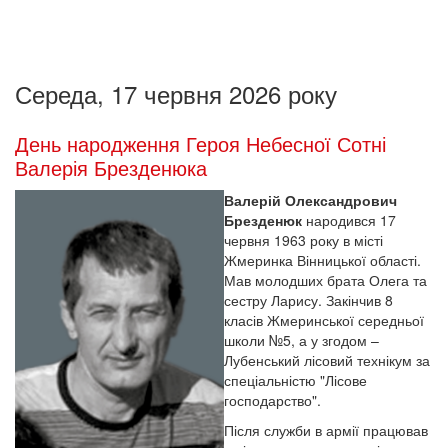
Середа, 17 червня 2026 року
День народження Героя Небесної Сотні
Валерія Брезденюка
Валерій Олександрович
Брезденюк
народився 17
червня 1963 року в місті
Жмеринка Вінницької області.
Мав молодших брата Олега та
сестру Ларису. Закінчив 8
класів Жмеринської середньої
школи №5, а у згодом –
Лубенський лісовий технікум за
спеціальністю "Лісове
господарство".
Після служби в армії працював