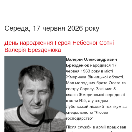
Середа, 17 червня 2026 року
День народження Героя Небесної Сотні
Валерія Брезденюка
Валерій Олександрович
Брезденюк
народився 17
червня 1963 року в місті
Жмеринка Вінницької області.
Мав молодших брата Олега та
сестру Ларису. Закінчив 8
класів Жмеринської середньої
школи №5, а у згодом –
Лубенський лісовий технікум за
спеціальністю "Лісове
господарство".
Після служби в армії працював