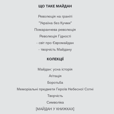
ЩО ТАКЕ МАЙДАН
Революція на граніті
"Україна без Кучми"
Помаранчева революція
Революція Гідності
- світ про Євромайдан
- творчість Майдану
КОЛЕКЦІЇ
Майдан: усна історія
Агітація
Боротьба
Меморіальні предмети Героїв Небесної Сотні
Творчість
Символіка
[МАЙДАН У КНИЖКАХ]