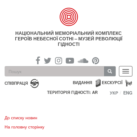
Перейти
до
основного
матеріалу
НАЦІОНАЛЬНИЙ МЕМОРІАЛЬНИЙ КОМПЛЕКС
ГЕРОЇВ НЕБЕСНОЇ СОТНІ – МУЗЕЙ РЕВОЛЮЦІЇ
ГІДНОСТІ
Пошукова
Toggl
форма
navig
Пошук
ВИДАННЯ
ЕКСКУРСІЇ
СПІВПРАЦЯ
ТЕРИТОРІЯ ГІДНОСТІ: AR
УКР
ENG
До списку новин
На головну сторінку