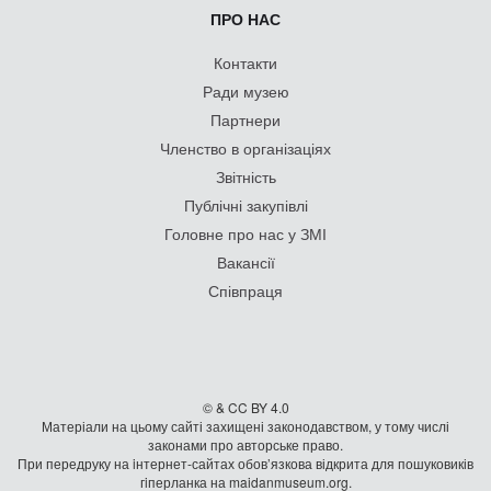
ПРО НАС
Контакти
Ради музею
Партнери
Членство в організаціях
Звітність
Публічні закупівлі
Головне про нас у ЗМІ
Вакансії
Співпраця
© & CC BY 4.0
Матеріали на цьому сайті захищені законодавством, у тому числі
законами про авторське право.
При передруку на iнтернет-сайтах обов’язкова відкрита для пошуковиків
гiперланка на maidanmuseum.org.