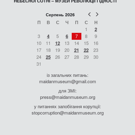
НЕБЕСНОЇ СОТНІ – МУЗЕЙ РЕВОЛЮЦІЇ ГІДНОСТІ
Попер
Наст
Серпень 2026
П
В
С
Ч
П
С
Н
1
2
3
4
5
6
7
8
9
10
11
12
13
14
15
16
17
18
19
20
21
22
23
24
25
26
27
28
29
30
31
із загальних питань:
maidanmuseum@gmail.com
для ЗМІ:
press@maidanmuseum.org
у питаннях запобігання корупції:
stopcorruption@maidanmuseum.org