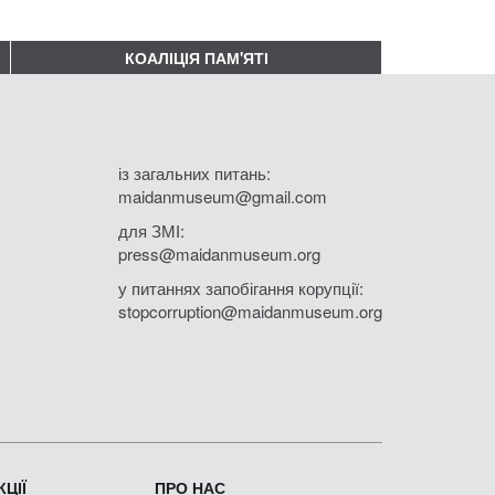
КОАЛІЦІЯ ПАМ'ЯТІ
із загальних питань:
maidanmuseum@gmail.com
для ЗМІ:
press@maidanmuseum.org
у питаннях запобігання корупції:
stopcorruption@maidanmuseum.org
ЦІЇ
ПРО НАС