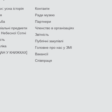
: усна історія
Контакти
ія
Ради музею
ьба
Партнери
іальні предмети
Членство в організаціях
 Небесної Сотні
Звітність
сть
Публічні закупівлі
ліка
Головне про нас у ЗМІ
АН У КНИЖКАХ]
Вакансії
Співпраця