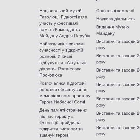
Національний музей
Соціальні кампанії
Революції Гідності взяв
Наукова діяльність
участь у фестивалі
Видання Музею
пам'яті Коменданта
Майдану
Майдану Андрія Парубія
Виставки та заходи 
Найважливіші виклики
року
сучасності у відкритій
Виставки та заходи 
розмові. У Києві
року
відбудуться «Актуальні
діалоги» Ростислава
Виставки та заходи 
Прокопюка
року
Розпочалися підготовчі
Виставки та заходи 
роботи з облаштування
року
меморіального простору
Виставки та заходи 
Героїв Небесної Сотні
року
День памʼяті страчених
Виставки та заходи 
під час теракту в
року
Оленівці: прийди на
Виставки та заходи 
відкриття виставки та
року
вшануй героїв