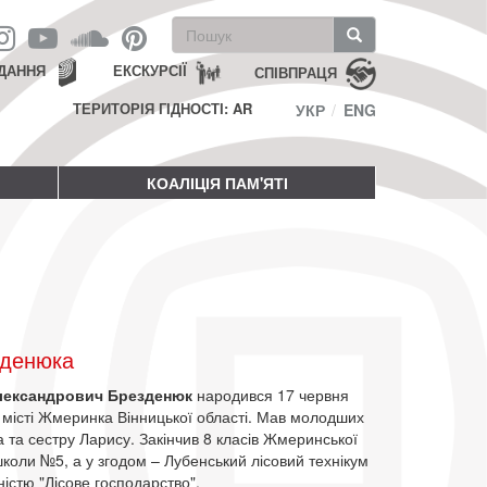
Пошукова
форма
Пошук
ДАННЯ
ЕКСКУРСІЇ
СПІВПРАЦЯ
ТЕРИТОРІЯ ГІДНОСТІ: AR
УКР
ENG
КОАЛІЦІЯ ПАМ'ЯТІ
зденюка
лександрович Брезденюк
народився 17 червня
 місті Жмеринка Вінницької області. Мав молодших
 та сестру Ларису. Закінчив 8 класів Жмеринської
коли №5, а у згодом – Лубенський лісовий технікум
ністю "Лісове господарство".