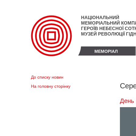
Перейти
до
основного
НАЦІОНАЛЬНИЙ
матеріалу
МЕМОРІАЛЬНИЙ КОМП
ГЕРОЇВ НЕБЕСНОЇ СОТН
МУЗЕЙ РЕВОЛЮЦІЇ ГІД
МЕМОРІАЛ
До списку новин
Сере
На головну сторінку
День 