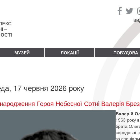
ВИ
ЛЕКС
І –
НОСТІ
МУЗЕЙ
ЛОКАЦІЇ
ПОБУДОВА
да, 17 червня 2026 року
народження Героя Небесної Сотні Валерія Бре
Валерій О
1963 року в
брата Олега
середньої ш
за спеціаль