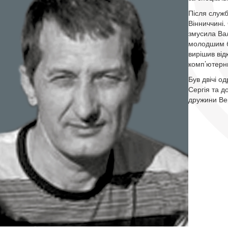
Після служб
Вінниччині.
змусила Вал
молодшим бр
вирішив від
комп’ютерн
Був двічі 
Сергія та д
дружини Ве