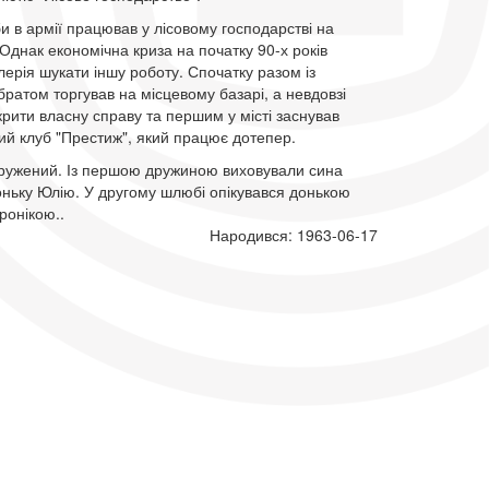
и в армії працював у лісовому господарстві на
 Однак економічна криза на початку 90-х років
ерія шукати іншу роботу. Спочатку разом із
атом торгував на місцевому базарі, а невдовзі
крити власну справу та першим у місті заснував
ий клуб "Престиж", який працює дотепер.
одружений. Із першою дружиною виховували сина
оньку Юлію. У другому шлюбі опікувався донькою
ронікою..
Народився: 1963-06-17