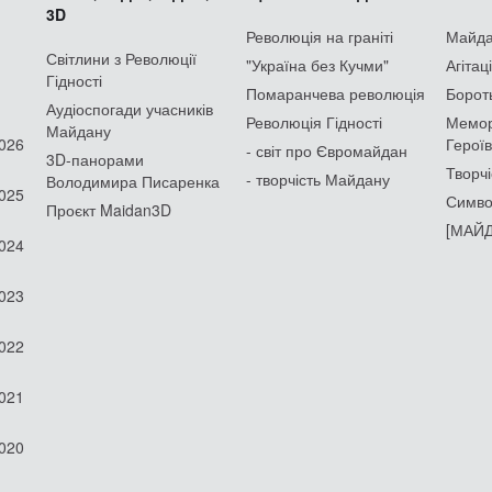
3D
Революція на граніті
Майдан
Світлини з Революції
"Україна без Кучми"
Агітац
Гідності
Помаранчева революція
Борот
Аудіоспогади учасників
Революція Гідності
Мемор
Майдану
2026
Героїв
- світ про Євромайдан
3D-панорами
Творчі
- творчість Майдану
Володимира Писаренка
2025
Симво
Проєкт Maidan3D
[МАЙД
2024
2023
2022
2021
2020