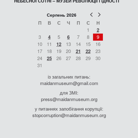
НЕБЕСНОЇ СОТНІ – МУЗЕЙ РЕВОЛЮЦІЇ ГІДНОСТІ
Попер
Наст
Серпень 2026
П
В
С
Ч
П
С
Н
1
2
3
4
5
6
7
8
9
10
11
12
13
14
15
16
17
18
19
20
21
22
23
24
25
26
27
28
29
30
31
із загальних питань:
maidanmuseum@gmail.com
для ЗМІ:
press@maidanmuseum.org
у питаннях запобігання корупції:
stopcorruption@maidanmuseum.org