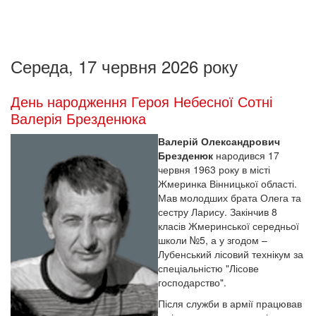
Середа, 17 червня 2026 року
День народження Героя Небесної Сотні
Валерія Брезденюка
Валерій Олександрович
Брезденюк
народився 17
червня 1963 року в місті
Жмеринка Вінницької області.
Мав молодших брата Олега та
сестру Ларису. Закінчив 8
класів Жмеринської середньої
школи №5, а у згодом –
Лубенський лісовий технікум за
спеціальністю "Лісове
господарство".
Після служби в армії працював