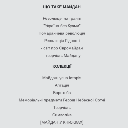
ЩО ТАКЕ МАЙДАН
Революція на граніті
"Україна без Кучми"
Помаранчева революція
Революція Гідності
- світ про Євромайдан
- творчість Майдану
КОЛЕКЦІЇ
Майдан: усна історія
Агітація
Боротьба
Меморіальні предмети Героїв Небесної Сотні
Творчість
Символіка
[МАЙДАН У КНИЖКАХ]