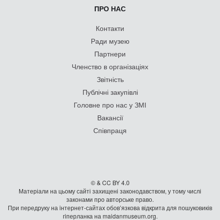
ПРО НАС
Контакти
Ради музею
Партнери
Членство в організаціях
Звітність
Публічні закупівлі
Головне про нас у ЗМІ
Вакансії
Співпраця
© & CC BY 4.0
Матеріали на цьому сайті захищені законодавством, у тому числі
законами про авторське право.
При передруку на iнтернет-сайтах обов’язкова відкрита для пошуковиків
гiперланка на maidanmuseum.org.