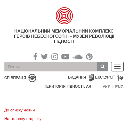
Перейти
до
основного
матеріалу
НАЦІОНАЛЬНИЙ МЕМОРІАЛЬНИЙ КОМПЛЕКС
ГЕРОЇВ НЕБЕСНОЇ СОТНІ – МУЗЕЙ РЕВОЛЮЦІЇ
ГІДНОСТІ
Пошукова
Toggl
форма
navig
Пошук
ВИДАННЯ
ЕКСКУРСІЇ
СПІВПРАЦЯ
ТЕРИТОРІЯ ГІДНОСТІ: AR
УКР
ENG
До списку новин
На головну сторінку