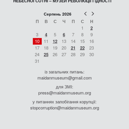
НЕБЕСНОЇ СОТНІ – МУЗЕЙ РЕВОЛЮЦІЇ ГІДНОСТІ
Попер
Наст
Серпень 2026
П
В
С
Ч
П
С
Н
1
2
3
4
5
6
7
8
9
10
11
12
13
14
15
16
17
18
19
20
21
22
23
24
25
26
27
28
29
30
31
із загальних питань:
maidanmuseum@gmail.com
для ЗМІ:
press@maidanmuseum.org
у питаннях запобігання корупції:
stopcorruption@maidanmuseum.org