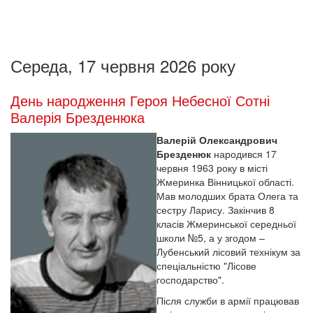
Середа, 17 червня 2026 року
День народження Героя Небесної Сотні
Валерія Брезденюка
Валерій Олександрович
Брезденюк
народився 17
червня 1963 року в місті
Жмеринка Вінницької області.
Мав молодших брата Олега та
сестру Ларису. Закінчив 8
класів Жмеринської середньої
школи №5, а у згодом –
Лубенський лісовий технікум за
спеціальністю "Лісове
господарство".
Після служби в армії працював