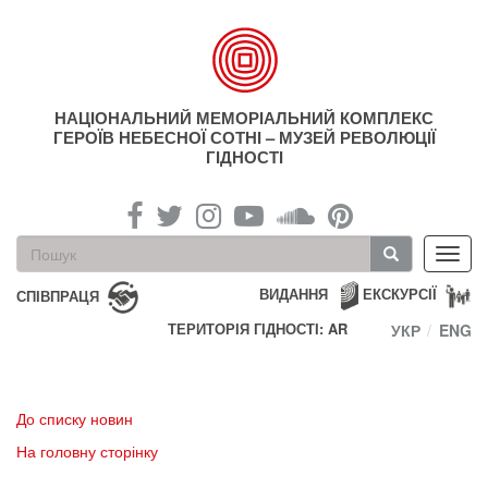
Перейти
до
основного
матеріалу
НАЦІОНАЛЬНИЙ МЕМОРІАЛЬНИЙ КОМПЛЕКС
ГЕРОЇВ НЕБЕСНОЇ СОТНІ – МУЗЕЙ РЕВОЛЮЦІЇ
ГІДНОСТІ
Пошукова
Toggl
форма
navig
Пошук
ВИДАННЯ
ЕКСКУРСІЇ
СПІВПРАЦЯ
ТЕРИТОРІЯ ГІДНОСТІ: AR
УКР
ENG
До списку новин
На головну сторінку