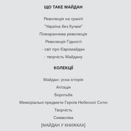
ЩО ТАКЕ МАЙДАН
Революція на граніті
"Україна без Кучми"
Помаранчева революція
Революція Гідності
- світ про Євромайдан
- творчість Майдану
КОЛЕКЦІЇ
Майдан: усна історія
Агітація
Боротьба
Меморіальні предмети Героїв Небесної Сотні
Творчість
Символіка
[МАЙДАН У КНИЖКАХ]