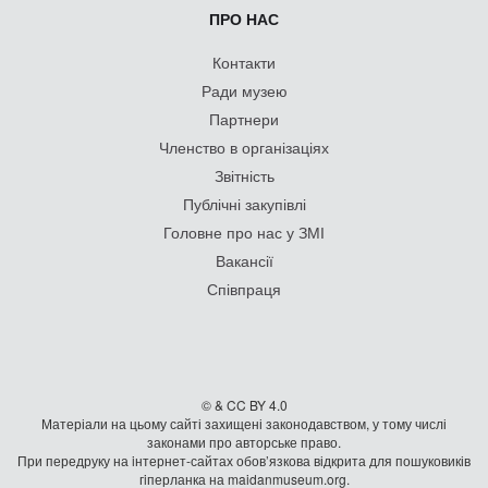
ПРО НАС
Контакти
Ради музею
Партнери
Членство в організаціях
Звітність
Публічні закупівлі
Головне про нас у ЗМІ
Вакансії
Співпраця
© & CC BY 4.0
Матеріали на цьому сайті захищені законодавством, у тому числі
законами про авторське право.
При передруку на iнтернет-сайтах обов’язкова відкрита для пошуковиків
гiперланка на maidanmuseum.org.