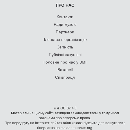
ПРО НАС
Контакти
Ради музею
Партнери
Членство в організаціях
Звітність
Публічні закупівлі
Головне про нас у ЗМІ
Вакансії
Співпраця
© & CC BY 4.0
Матеріали на цьому сайті захищені законодавством, у тому числі
законами про авторське право.
При передруку на iнтернет-сайтах обов’язкова відкрита для пошуковиків
гiперланка на maidanmuseum.org.