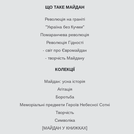
ЩО ТАКЕ МАЙДАН
Революція на граніті
"Україна без Кучми"
Помаранчева революція
Революція Гідності
- світ про Євромайдан
- творчість Майдану
КОЛЕКЦІЇ
Майдан: усна історія
Агітація
Боротьба
Меморіальні предмети Героїв Небесної Сотні
Творчість
Символіка
[МАЙДАН У КНИЖКАХ]