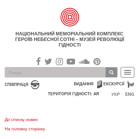
Перейти
до
основного
матеріалу
НАЦІОНАЛЬНИЙ МЕМОРІАЛЬНИЙ КОМПЛЕКС
ГЕРОЇВ НЕБЕСНОЇ СОТНІ – МУЗЕЙ РЕВОЛЮЦІЇ
ГІДНОСТІ
Пошукова
Toggl
форма
navig
Пошук
ВИДАННЯ
ЕКСКУРСІЇ
СПІВПРАЦЯ
ТЕРИТОРІЯ ГІДНОСТІ: AR
УКР
ENG
До списку новин
На головну сторінку