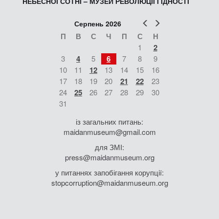
НЕБЕСНОЇ СОТНІ – МУЗЕЙ РЕВОЛЮЦІЇ ГІДНОСТІ
Попер
Наст
Серпень 2026
П
В
С
Ч
П
С
Н
1
2
3
4
5
6
7
8
9
10
11
12
13
14
15
16
17
18
19
20
21
22
23
24
25
26
27
28
29
30
31
із загальних питань:
maidanmuseum@gmail.com
для ЗМІ:
press@maidanmuseum.org
у питаннях запобігання корупції:
stopcorruption@maidanmuseum.org