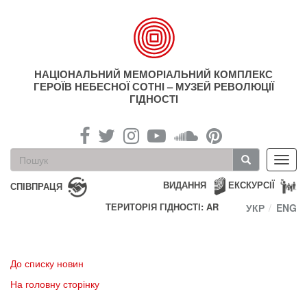
Перейти
до
основного
матеріалу
НАЦІОНАЛЬНИЙ МЕМОРІАЛЬНИЙ КОМПЛЕКС
ГЕРОЇВ НЕБЕСНОЇ СОТНІ – МУЗЕЙ РЕВОЛЮЦІЇ
ГІДНОСТІ
Пошукова
Toggl
форма
navig
Пошук
ВИДАННЯ
ЕКСКУРСІЇ
СПІВПРАЦЯ
ТЕРИТОРІЯ ГІДНОСТІ: AR
УКР
ENG
До списку новин
На головну сторінку