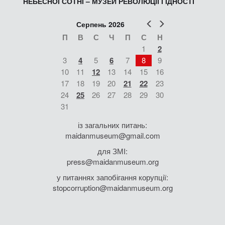
НЕБЕСНОЇ СОТНІ – МУЗЕЙ РЕВОЛЮЦІЇ ГІДНОСТІ
Попер
Наст
Серпень 2026
П
В
С
Ч
П
С
Н
1
2
3
4
5
6
7
8
9
10
11
12
13
14
15
16
17
18
19
20
21
22
23
24
25
26
27
28
29
30
31
із загальних питань:
maidanmuseum@gmail.com
для ЗМІ:
press@maidanmuseum.org
у питаннях запобігання корупції:
stopcorruption@maidanmuseum.org