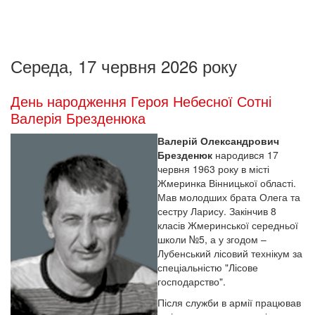
Середа, 17 червня 2026 року
День народження Героя Небесної Сотні
Валерія Брезденюка
Валерій Олександрович
Брезденюк
народився 17
червня 1963 року в місті
Жмеринка Вінницької області.
Мав молодших брата Олега та
сестру Ларису. Закінчив 8
класів Жмеринської середньої
школи №5, а у згодом –
Лубенський лісовий технікум за
спеціальністю "Лісове
господарство".
Після служби в армії працював