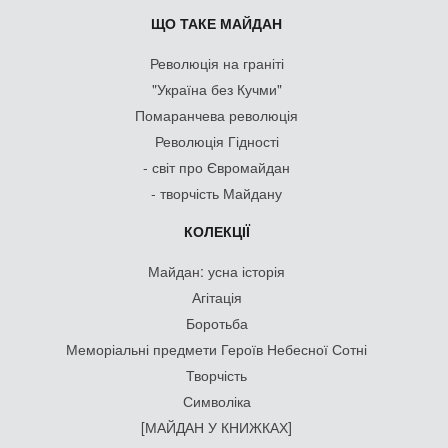
ЩО ТАКЕ МАЙДАН
Революція на граніті
"Україна без Кучми"
Помаранчева революція
Революція Гідності
- світ про Євромайдан
- творчість Майдану
КОЛЕКЦІЇ
Майдан: усна історія
Агітація
Боротьба
Меморіальні предмети Героїв Небесної Сотні
Творчість
Символіка
[МАЙДАН У КНИЖКАХ]