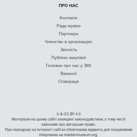
ПРО НАС
Контакти
Ради музею
Партнери
Членство в організаціях
Звітність
Публічні закупівлі
Головне про нас у ЗМІ
Вакансії
Співпраця
© & CC BY 4.0
Матеріали на цьому сайті захищені законодавством, у тому числі
законами про авторське право.
При передруку на iнтернет-сайтах обов’язкова відкрита для пошуковиків
гiперланка на maidanmuseum.org.