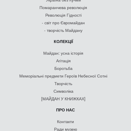
Помаранчева революція
Революція Гідності
- світ про Євромайдан
- творчість Майдану
КОЛЕКЦІЇ
Майдан: усна історія
Агітація
Боротьба
Меморіальні предмети Героїв Небесної Сотні
Творчість
Символіка
[МАЙДАН У КНИЖКАХ]
ПРО НАС
Контакти
Ради музею