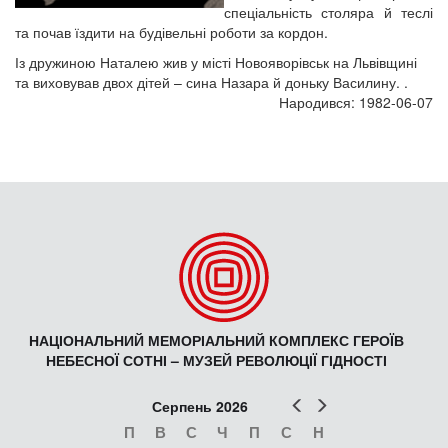
спеціальність столяра й теслі
та почав їздити на будівельні роботи за кордон.
Із дружиною Наталею жив у місті Новояворівськ на Львівщині
та виховував двох дітей – сина Назара й доньку Василину. .
Народився: 1982-06-07
НАЦІОНАЛЬНИЙ МЕМОРІАЛЬНИЙ КОМПЛЕКС ГЕРОЇВ
НЕБЕСНОЇ СОТНІ – МУЗЕЙ РЕВОЛЮЦІЇ ГІДНОСТІ
Попер
Наст
Серпень 2026
П
В
С
Ч
П
С
Н