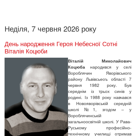
Неділя, 7 червня 2026 року
День народження Героя Небесної Сотні
Віталія Коцюби
Віталій Миколайович
Коцюба
народився у селі
Вороблячин Яворівського
району Львівсьеоъ області 7
червня 1982 року. Був
середнім із трьох синів у
родині. Із 1988 року навчався
в Новояворівській середній
школі №1, згодом – у
Вороблячинській
загальноосвітній школі. У Рава-
Руському професійно-
технічному училищі отримав