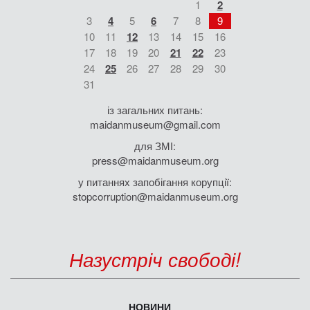
1
2
3
4
5
6
7
8
9
10
11
12
13
14
15
16
17
18
19
20
21
22
23
24
25
26
27
28
29
30
31
із загальних питань:
maidanmuseum@gmail.com
для ЗМІ:
press@maidanmuseum.org
у питаннях запобігання корупції:
stopcorruption@maidanmuseum.org
Назустріч свободі!
НОВИНИ