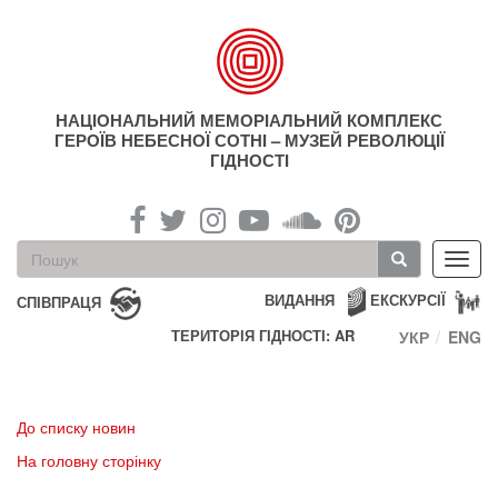
Перейти
до
основного
матеріалу
НАЦІОНАЛЬНИЙ МЕМОРІАЛЬНИЙ КОМПЛЕКС
ГЕРОЇВ НЕБЕСНОЇ СОТНІ – МУЗЕЙ РЕВОЛЮЦІЇ
ГІДНОСТІ
Пошукова
Toggl
форма
navig
Пошук
ВИДАННЯ
ЕКСКУРСІЇ
СПІВПРАЦЯ
ТЕРИТОРІЯ ГІДНОСТІ: AR
УКР
ENG
До списку новин
На головну сторінку