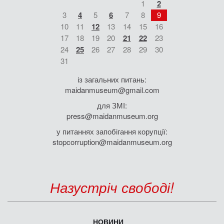
1
2
3
4
5
6
7
8
9
10
11
12
13
14
15
16
17
18
19
20
21
22
23
24
25
26
27
28
29
30
31
із загальних питань:
maidanmuseum@gmail.com
для ЗМІ:
press@maidanmuseum.org
у питаннях запобігання корупції:
stopcorruption@maidanmuseum.org
Назустріч свободі!
НОВИНИ