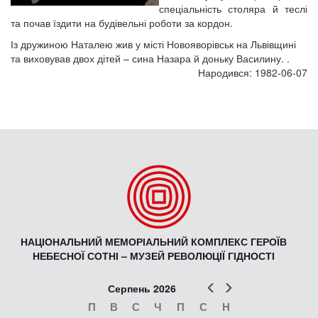
спеціальність столяра й теслі
та почав їздити на будівельні роботи за кордон.
Із дружиною Наталею жив у місті Новояворівськ на Львівщині
та виховував двох дітей – сина Назара й доньку Василину. .
Народився: 1982-06-07
НАЦІОНАЛЬНИЙ МЕМОРІАЛЬНИЙ КОМПЛЕКС ГЕРОЇВ
НЕБЕСНОЇ СОТНІ – МУЗЕЙ РЕВОЛЮЦІЇ ГІДНОСТІ
Попер
Наст
Серпень 2026
П
В
С
Ч
П
С
Н