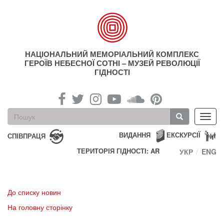
Перейти
до
основного
матеріалу
НАЦІОНАЛЬНИЙ МЕМОРІАЛЬНИЙ КОМПЛЕКС
ГЕРОЇВ НЕБЕСНОЇ СОТНІ – МУЗЕЙ РЕВОЛЮЦІЇ
ГІДНОСТІ
Пошукова
Toggl
форма
navig
Пошук
ВИДАННЯ
ЕКСКУРСІЇ
СПІВПРАЦЯ
ТЕРИТОРІЯ ГІДНОСТІ: AR
УКР
ENG
До списку новин
На головну сторінку