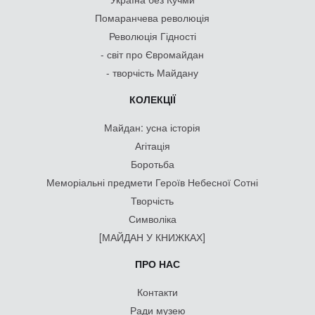
Помаранчева революція
Революція Гідності
- світ про Євромайдан
- творчість Майдану
КОЛЕКЦІЇ
Майдан: усна історія
Агітація
Боротьба
Меморіальні предмети Героїв Небесної Сотні
Творчість
Символіка
[МАЙДАН У КНИЖКАХ]
ПРО НАС
Контакти
Ради музею