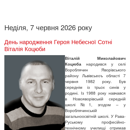
Неділя, 7 червня 2026 року
День народження Героя Небесної Сотні
Віталія Коцюби
Віталій Миколайович
Коцюба
народився у селі
Вороблячин Яворівського
району Львівсьеоъ області 7
червня 1982 року. Був
середнім із трьох синів у
родині. Із 1988 року навчався
в Новояворівській середній
школі №1, згодом – у
Вороблячинській
загальноосвітній школі. У Рава-
Руському професійно-
технічному училищі отримав