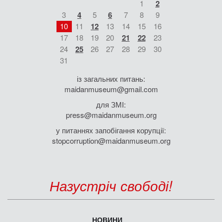
1
2
3
4
5
6
7
8
9
10
11
12
13
14
15
16
17
18
19
20
21
22
23
24
25
26
27
28
29
30
31
із загальних питань:
maidanmuseum@gmail.com
для ЗМІ:
press@maidanmuseum.org
у питаннях запобігання корупції:
stopcorruption@maidanmuseum.org
Назустріч свободі!
НОВИНИ