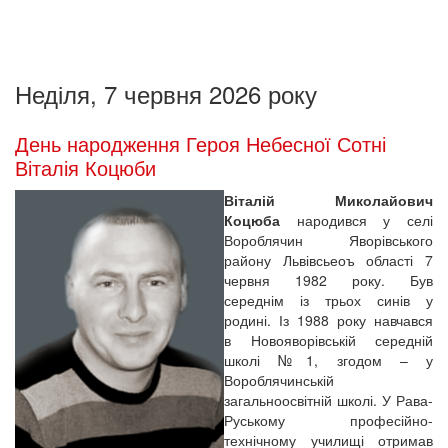
Неділя, 7 червня 2026 року
День народження Героя Небесної Сотні
Віталія Коцюби
Віталій Миколайович
Коцюба
народився у селі
Вороблячин Яворівського
району Львівсьеоъ області 7
червня 1982 року. Був
середнім із трьох синів у
родині. Із 1988 року навчався
в Новояворівській середній
школі №1, згодом – у
Вороблячинській
загальноосвітній школі. У Рава-
Руському професійно-
технічному училищі отримав