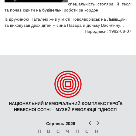
спеціальність столяра й теслі
та почав їздити на будівельні роботи за кордон.
Із дружиною Наталею жив у місті Новояворівськ на Львівщині
та виховував двох дітей – сина Назара й доньку Василину. .
Народився: 1982-06-07
НАЦІОНАЛЬНИЙ МЕМОРІАЛЬНИЙ КОМПЛЕКС ГЕРОЇВ
НЕБЕСНОЇ СОТНІ – МУЗЕЙ РЕВОЛЮЦІЇ ГІДНОСТІ
Попер
Наст
Серпень 2026
П
В
С
Ч
П
С
Н