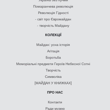
Помаранчева революція
Революція Гідності
- світ про Євромайдан
- творчість Майдану
КОЛЕКЦІЇ
Майдан: усна історія
Агітація
Боротьба
Меморіальні предмети Героїв Небесної Сотні
Творчість
Символіка
[МАЙДАН У КНИЖКАХ]
ПРО НАС
Контакти
Ради музею