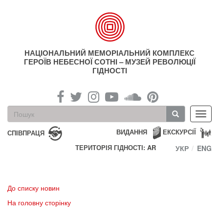
Перейти
до
основного
матеріалу
НАЦІОНАЛЬНИЙ МЕМОРІАЛЬНИЙ КОМПЛЕКС
ГЕРОЇВ НЕБЕСНОЇ СОТНІ – МУЗЕЙ РЕВОЛЮЦІЇ
ГІДНОСТІ
Пошукова
Toggl
форма
navig
Пошук
ВИДАННЯ
ЕКСКУРСІЇ
СПІВПРАЦЯ
ТЕРИТОРІЯ ГІДНОСТІ: AR
УКР
ENG
До списку новин
На головну сторінку