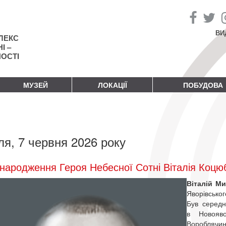
ВИ
ЛЕКС
І –
НОСТІ
МУЗЕЙ
ЛОКАЦІЇ
ПОБУДОВА
ля, 7 червня 2026 року
народження Героя Небесної Сотні Віталія Коцю
Віталій М
Яворівсько
Був середн
в Новояв
Вороблячин