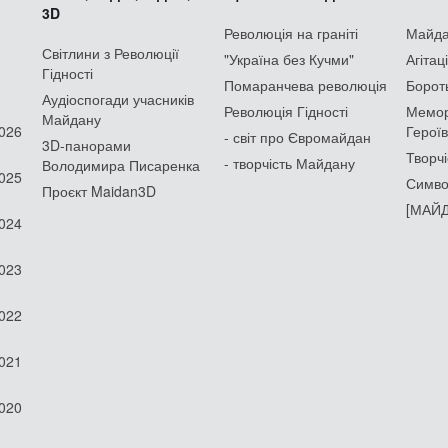
3D
Революція на граніті
Майдан
Світлини з Революції
"Україна без Кучми"
Агітац
Гідності
Помаранчева революція
Борот
Аудіоспогади учасників
Революція Гідності
Мемор
Майдану
2026
Героїв
- світ про Євромайдан
3D-панорами
Творчі
- творчість Майдану
Володимира Писаренка
2025
Симво
Проєкт Maidan3D
[МАЙД
2024
2023
2022
2021
2020