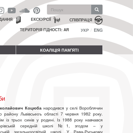
Пошукова
форма
Пошук
ДАННЯ
ЕКСКУРСІЇ
СПІВПРАЦЯ
ТЕРИТОРІЯ ГІДНОСТІ: AR
УКР
ENG
КОАЛІЦІЯ ПАМ'ЯТІ
би
иколайович Коцюба
народився у селі Вороблячин
го району Львівсьеоъ області 7 червня 1982 року.
ім із трьох синів у родині. Із 1988 року навчався
орівській середній школі №1, згодом – у
ській загальноосвітній школі. У Рава-Руському