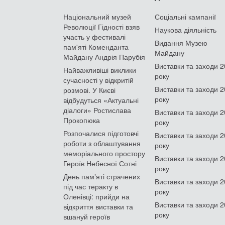
Національний музей
Соціальні кампанії
Революції Гідності взяв
Наукова діяльність
участь у фестивалі
Видання Музею
пам'яті Коменданта
Майдану
Майдану Андрія Парубія
Виставки та заходи 
Найважливіші виклики
року
сучасності у відкритій
Виставки та заходи 
розмові. У Києві
року
відбудуться «Актуальні
діалоги» Ростислава
Виставки та заходи 
Прокопюка
року
Розпочалися підготовчі
Виставки та заходи 
роботи з облаштування
року
меморіального простору
Виставки та заходи 
Героїв Небесної Сотні
року
День памʼяті страчених
Виставки та заходи 
під час теракту в
року
Оленівці: прийди на
Виставки та заходи 
відкриття виставки та
року
вшануй героїв