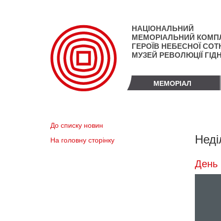
Перейти
до
основного
НАЦІОНАЛЬНИЙ
матеріалу
МЕМОРІАЛЬНИЙ КОМП
ГЕРОЇВ НЕБЕСНОЇ СОТН
МУЗЕЙ РЕВОЛЮЦІЇ ГІД
МЕМОРІАЛ
До списку новин
Неді
На головну сторінку
День 