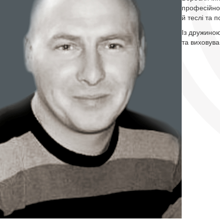
професійно
й теслі та 
Із дружиною
та виховува