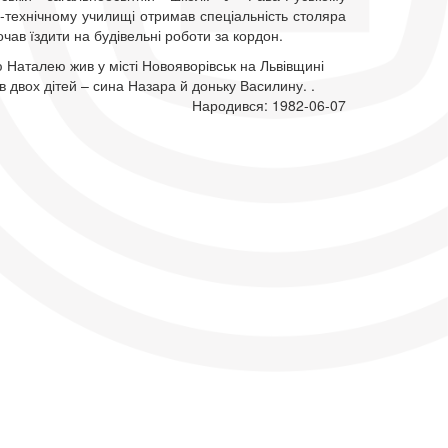
-технічному училищі отримав спеціальність столяра
почав їздити на будівельні роботи за кордон.
 Наталею жив у місті Новояворівськ на Львівщині
в двох дітей – сина Назара й доньку Василину. .
Народився: 1982-06-07