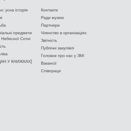
: усна історія
Контакти
ія
Ради музею
ьба
Партнери
іальні предмети
Членство в організаціях
 Небесної Сотні
Звітність
сть
Публічні закупівлі
ліка
Головне про нас у ЗМІ
АН У КНИЖКАХ]
Вакансії
Співпраця