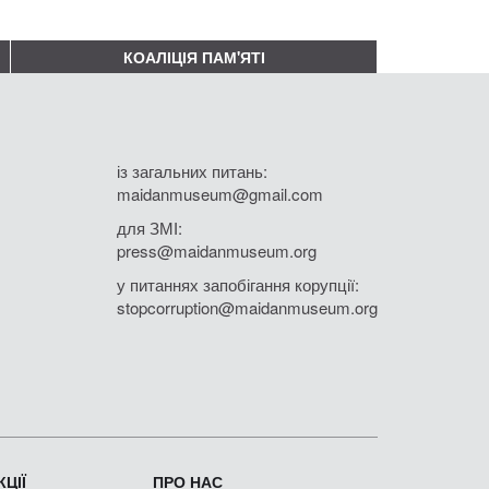
КОАЛІЦІЯ ПАМ'ЯТІ
із загальних питань:
maidanmuseum@gmail.com
для ЗМІ:
press@maidanmuseum.org
у питаннях запобігання корупції:
stopcorruption@maidanmuseum.org
ЦІЇ
ПРО НАС