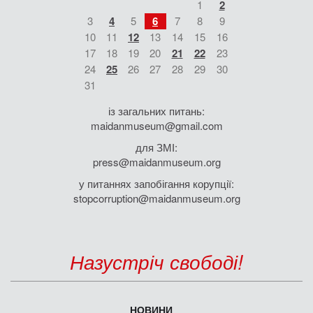
1
2
3
4
5
6
7
8
9
10
11
12
13
14
15
16
17
18
19
20
21
22
23
24
25
26
27
28
29
30
31
із загальних питань:
maidanmuseum@gmail.com
для ЗМІ:
press@maidanmuseum.org
у питаннях запобігання корупції:
stopcorruption@maidanmuseum.org
Назустріч свободі!
НОВИНИ