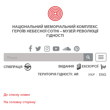
Перейти
до
основного
матеріалу
НАЦІОНАЛЬНИЙ МЕМОРІАЛЬНИЙ КОМПЛЕКС
ГЕРОЇВ НЕБЕСНОЇ СОТНІ – МУЗЕЙ РЕВОЛЮЦІЇ
ГІДНОСТІ
Пошукова
Toggl
форма
navig
Пошук
ВИДАННЯ
ЕКСКУРСІЇ
СПІВПРАЦЯ
ТЕРИТОРІЯ ГІДНОСТІ: AR
УКР
ENG
До списку новин
На головну сторінку