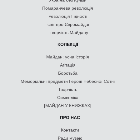
Помаранчева революція
Революція Гідності
- світ про Євромайдан
- творчість Майдану
КОЛЕКЦІЇ
Майдан: усна історія
Агітація
Боротьба
Меморіальні предмети Героїв Небесної Сотні
Творчість
Символіка
[МАЙДАН У КНИЖКАХ]
ПРО НАС
Контакти
Ради музею