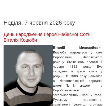
Неділя, 7 червня 2026 року
День народження Героя Небесної Сотні
Віталія Коцюби
Віталій Миколайович
Коцюба
народився у селі
Вороблячин Яворівського
району Львівсьеоъ області 7
червня 1982 року. Був
середнім із трьох синів у
родині. Із 1988 року навчався
в Новояворівській середній
школі №1, згодом – у
Вороблячинській
загальноосвітній школі. У Рава-
Руському професійно-
технічному училищі отримав