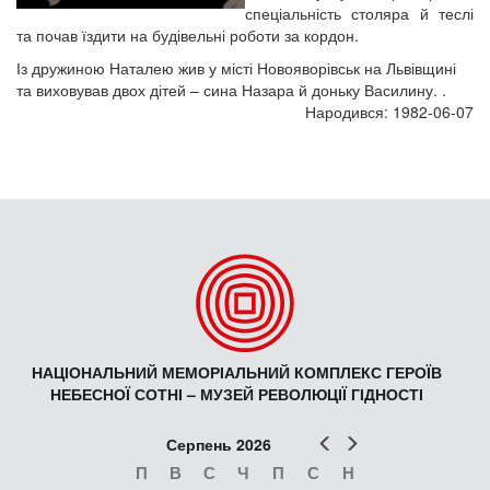
спеціальність столяра й теслі
та почав їздити на будівельні роботи за кордон.
Із дружиною Наталею жив у місті Новояворівськ на Львівщині
та виховував двох дітей – сина Назара й доньку Василину. .
Народився: 1982-06-07
НАЦІОНАЛЬНИЙ МЕМОРІАЛЬНИЙ КОМПЛЕКС ГЕРОЇВ
НЕБЕСНОЇ СОТНІ – МУЗЕЙ РЕВОЛЮЦІЇ ГІДНОСТІ
Попер
Наст
Серпень 2026
П
В
С
Ч
П
С
Н