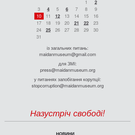
1
2
3
4
5
6
7
8
9
10
11
12
13
14
15
16
17
18
19
20
21
22
23
24
25
26
27
28
29
30
31
із загальних питань:
maidanmuseum@gmail.com
для ЗМІ:
press@maidanmuseum.org
у питаннях запобігання корупції:
stopcorruption@maidanmuseum.org
Назустріч свободі!
НОВИНИ