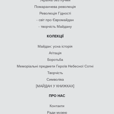
Помаранчева революція
Революція Гідності
- світ про Євромайдан
- творчість Майдану
КОЛЕКЦІЇ
Майдан: усна історія
Агітація
Боротьба
Меморіальні предмети Героїв Небесної Сотні
Творчість
Символіка
[МАЙДАН У КНИЖКАХ]
ПРО НАС
Контакти
Ради музею