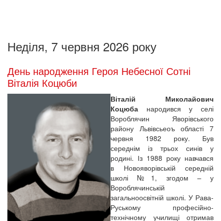
Неділя, 7 червня 2026 року
День народження Героя Небесної Сотні
Віталія Коцюби
Віталій Миколайович
Коцюба
народився у селі
Вороблячин Яворівського
району Львівсьеоъ області 7
червня 1982 року. Був
середнім із трьох синів у
родині. Із 1988 року навчався
в Новояворівській середній
школі №1, згодом – у
Вороблячинській
загальноосвітній школі. У Рава-
Руському професійно-
технічному училищі отримав