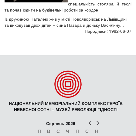
спеціальність столяра й теслі
та почав їздити на будівельні роботи за кордон.
Із дружиною Наталею жив у місті Новояворівськ на Львівщині
та виховував двох дітей – сина Назара й доньку Василину. .
Народився: 1982-06-07
НАЦІОНАЛЬНИЙ МЕМОРІАЛЬНИЙ КОМПЛЕКС ГЕРОЇВ
НЕБЕСНОЇ СОТНІ – МУЗЕЙ РЕВОЛЮЦІЇ ГІДНОСТІ
Попер
Наст
Серпень 2026
П
В
С
Ч
П
С
Н