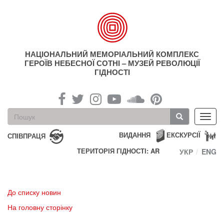
Перейти
до
основного
матеріалу
НАЦІОНАЛЬНИЙ МЕМОРІАЛЬНИЙ КОМПЛЕКС
ГЕРОЇВ НЕБЕСНОЇ СОТНІ – МУЗЕЙ РЕВОЛЮЦІЇ
ГІДНОСТІ
Пошукова
Toggl
форма
navig
Пошук
ВИДАННЯ
ЕКСКУРСІЇ
СПІВПРАЦЯ
ТЕРИТОРІЯ ГІДНОСТІ: AR
УКР
ENG
До списку новин
На головну сторінку