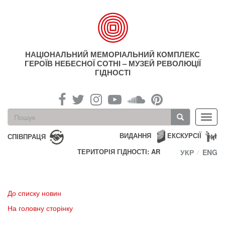
Перейти
до
основного
матеріалу
НАЦІОНАЛЬНИЙ МЕМОРІАЛЬНИЙ КОМПЛЕКС
ГЕРОЇВ НЕБЕСНОЇ СОТНІ – МУЗЕЙ РЕВОЛЮЦІЇ
ГІДНОСТІ
Пошукова
Toggl
форма
navig
Пошук
ВИДАННЯ
ЕКСКУРСІЇ
СПІВПРАЦЯ
ТЕРИТОРІЯ ГІДНОСТІ: AR
УКР
ENG
До списку новин
На головну сторінку