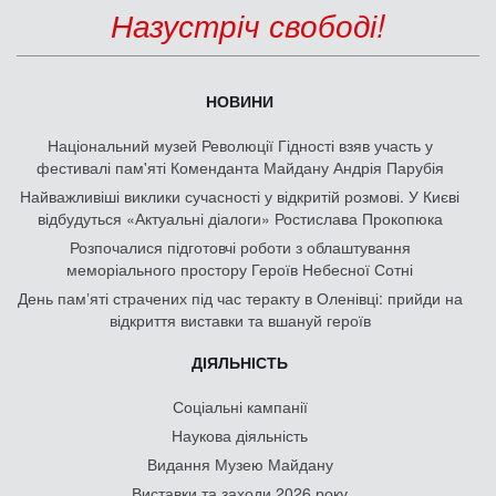
Назустріч свободі!
НОВИНИ
Національний музей Революції Гідності взяв участь у
фестивалі пам'яті Коменданта Майдану Андрія Парубія
Найважливіші виклики сучасності у відкритій розмові. У Києві
відбудуться «Актуальні діалоги» Ростислава Прокопюка
Розпочалися підготовчі роботи з облаштування
меморіального простору Героїв Небесної Сотні
День памʼяті страчених під час теракту в Оленівці: прийди на
відкриття виставки та вшануй героїв
ДІЯЛЬНІСТЬ
Соціальні кампанії
Наукова діяльність
Видання Музею Майдану
Виставки та заходи 2026 року