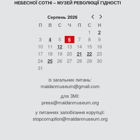
НЕБЕСНОЇ СОТНІ – МУЗЕЙ РЕВОЛЮЦІЇ ГІДНОСТІ
Попер
Наст
Серпень 2026
П
В
С
Ч
П
С
Н
1
2
3
4
5
6
7
8
9
10
11
12
13
14
15
16
17
18
19
20
21
22
23
24
25
26
27
28
29
30
31
із загальних питань:
maidanmuseum@gmail.com
для ЗМІ:
press@maidanmuseum.org
у питаннях запобігання корупції:
stopcorruption@maidanmuseum.org