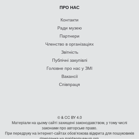
ПРО НАС
Контакти
Ради музею
Партнери
Членство в організаціях
Звітність
Публічні закупівлі
Головне про нас у ЗМІ
Вакансії
Співпраця
© & CC BY 4.0
Матеріали на цьому сайті захищені законодавством, у тому числі
законами про авторське право.
При передруку на iнтернет-сайтах обов’язкова відкрита для пошуковиків
гiперланка на maidanmuseum.org.