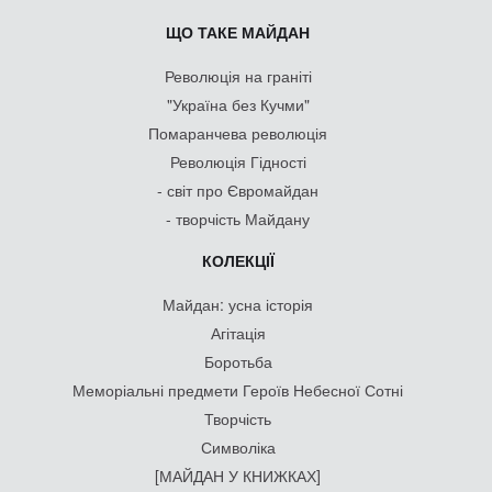
ЩО ТАКЕ МАЙДАН
Революція на граніті
"Україна без Кучми"
Помаранчева революція
Революція Гідності
- світ про Євромайдан
- творчість Майдану
КОЛЕКЦІЇ
Майдан: усна історія
Агітація
Боротьба
Меморіальні предмети Героїв Небесної Сотні
Творчість
Символіка
[МАЙДАН У КНИЖКАХ]