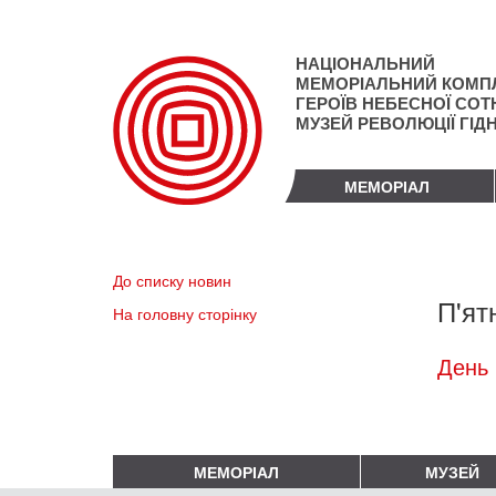
Перейти
до
основного
НАЦІОНАЛЬНИЙ
матеріалу
МЕМОРІАЛЬНИЙ КОМП
ГЕРОЇВ НЕБЕСНОЇ СОТН
МУЗЕЙ РЕВОЛЮЦІЇ ГІД
МЕМОРІАЛ
До списку новин
П'ят
На головну сторінку
День 
МЕМОРІАЛ
МУЗЕЙ