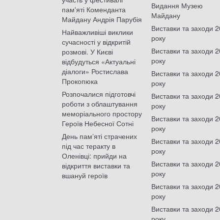
Видання Музею
пам'яті Коменданта
Майдану
Майдану Андрія Парубія
Виставки та заходи 
Найважливіші виклики
року
сучасності у відкритій
Виставки та заходи 
розмові. У Києві
року
відбудуться «Актуальні
діалоги» Ростислава
Виставки та заходи 
Прокопюка
року
Розпочалися підготовчі
Виставки та заходи 
роботи з облаштування
року
меморіального простору
Виставки та заходи 
Героїв Небесної Сотні
року
День памʼяті страчених
Виставки та заходи 
під час теракту в
року
Оленівці: прийди на
Виставки та заходи 
відкриття виставки та
року
вшануй героїв
Виставки та заходи 
року
Виставки та заходи 
року