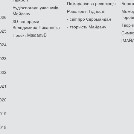
Помаранчева революція
Борот
Аудіоспогади учасників
Революція Гідності
Мемор
Майдану
2026
Героїв
- світ про Євромайдан
3D-панорами
Творчі
- творчість Майдану
Володимира Писаренка
2025
Симво
Проєкт Maidan3D
[МАЙД
2024
2023
2022
2021
2020
2019
2018