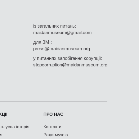
із загальних питань:
maidanmuseum@gmail.com
для ЗМІ:
press@maidanmuseum.org
у питаннях запобігання корупції:
stopcorruption@maidanmuseum.org
ЦІЇ
ПРО НАС
: усна історія
Контакти
ія
Ради музею