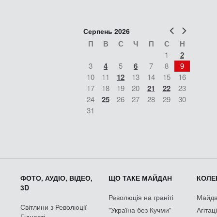
Попер
Наст
Серпень 2026
П
В
С
Ч
П
С
Н
1
2
3
4
5
6
7
8
9
10
11
12
13
14
15
16
17
18
19
20
21
22
23
24
25
26
27
28
29
30
31
ФОТО, АУДІО, ВІДЕО,
ЩО ТАКЕ МАЙДАН
КОЛЕК
3D
Революція на граніті
Майдан
Світлини з Революції
"Україна без Кучми"
Агітац
Гідності