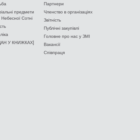
ьба
Партнери
іальні предмети
Членство в організаціях
 Небесної Сотні
Звітність
сть
Публічні закупівлі
ліка
Головне про нас у ЗМІ
АН У КНИЖКАХ]
Вакансії
Співпраця