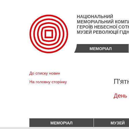
Перейти
до
основного
НАЦІОНАЛЬНИЙ
матеріалу
МЕМОРІАЛЬНИЙ КОМП
ГЕРОЇВ НЕБЕСНОЇ СОТН
МУЗЕЙ РЕВОЛЮЦІЇ ГІД
МЕМОРІАЛ
До списку новин
П'ят
На головну сторінку
День 
МЕМОРІАЛ
МУЗЕЙ