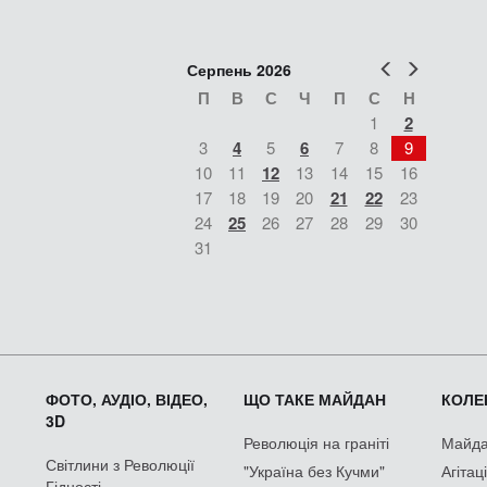
Попер
Наст
Серпень 2026
П
В
С
Ч
П
С
Н
1
2
3
4
5
6
7
8
9
10
11
12
13
14
15
16
17
18
19
20
21
22
23
24
25
26
27
28
29
30
31
ФОТО, АУДІО, ВІДЕО,
ЩО ТАКЕ МАЙДАН
КОЛЕК
3D
Революція на граніті
Майдан
Світлини з Революції
"Україна без Кучми"
Агітац
Гідності