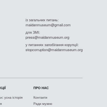
із загальних питань:
maidanmuseum@gmail.com
для ЗМІ:
press@maidanmuseum.org
у питаннях запобігання корупції:
stopcorruption@maidanmuseum.org
ЦІЇ
ПРО НАС
: усна історія
Контакти
ія
Ради музею