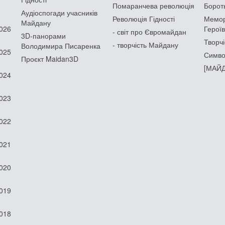
Помаранчева революція
Борот
Аудіоспогади учасників
Революція Гідності
Мемор
Майдану
2026
Героїв
- світ про Євромайдан
3D-панорами
Творчі
- творчість Майдану
Володимира Писаренка
2025
Симво
Проєкт Maidan3D
[МАЙД
2024
2023
2022
2021
2020
2019
2018