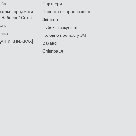
ьба
Партнери
іальні предмети
Членство в організаціях
 Небесної Сотні
Звітність
сть
Публічні закупівлі
ліка
Головне про нас у ЗМІ
АН У КНИЖКАХ]
Вакансії
Співпраця