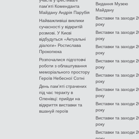
Видання Музею
пам'яті Коменданта
Майдану
Майдану Андрія Парубія
Виставки та заходи 
Найважливіші виклики
року
сучасності у відкритій
Виставки та заходи 
розмові. У Києві
року
відбудуться «Актуальні
діалоги» Ростислава
Виставки та заходи 
Прокопюка
року
Розпочалися підготовчі
Виставки та заходи 
роботи з облаштування
року
меморіального простору
Виставки та заходи 
Героїв Небесної Сотні
року
День памʼяті страчених
Виставки та заходи 
під час теракту в
року
Оленівці: прийди на
Виставки та заходи 
відкриття виставки та
року
вшануй героїв
Виставки та заходи 
року
Виставки та заходи 
року