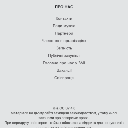
ПРО НАС
Контакти
Ради музею
Партнери
Членство в організаціях
Звітність
Публічні закупівлі
Головне про нас у ЗМІ
Вакансії
Співпраця
© & CC BY 4.0
Матеріали на цьому сайті захищені законодавством, у тому числі
законами про авторське право.
При передруку на iнтернет-сайтах обов’язкова відкрита для пошуковиків
гiперланка на maidanmuseum.org.