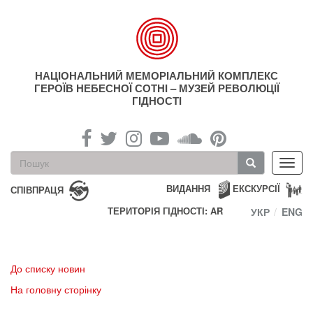
Перейти
до
основного
матеріалу
НАЦІОНАЛЬНИЙ МЕМОРІАЛЬНИЙ КОМПЛЕКС
ГЕРОЇВ НЕБЕСНОЇ СОТНІ – МУЗЕЙ РЕВОЛЮЦІЇ
ГІДНОСТІ
Пошукова
Toggl
форма
navig
Пошук
ВИДАННЯ
ЕКСКУРСІЇ
СПІВПРАЦЯ
ТЕРИТОРІЯ ГІДНОСТІ: AR
УКР
ENG
До списку новин
На головну сторінку