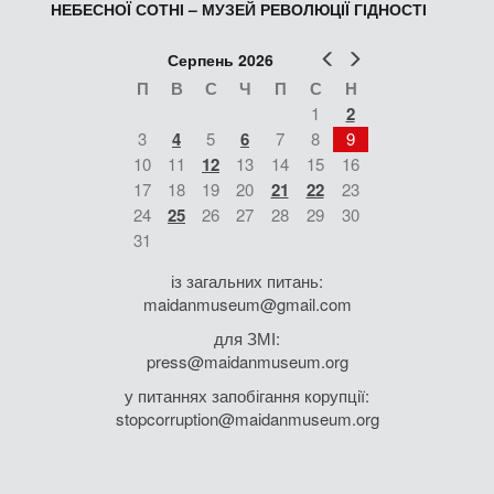
НЕБЕСНОЇ СОТНІ – МУЗЕЙ РЕВОЛЮЦІЇ ГІДНОСТІ
Попер
Наст
Серпень 2026
П
В
С
Ч
П
С
Н
1
2
3
4
5
6
7
8
9
10
11
12
13
14
15
16
17
18
19
20
21
22
23
24
25
26
27
28
29
30
31
із загальних питань:
maidanmuseum@gmail.com
для ЗМІ:
press@maidanmuseum.org
у питаннях запобігання корупції:
stopcorruption@maidanmuseum.org