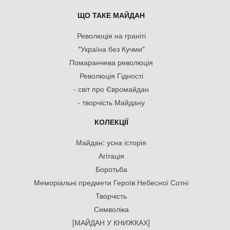
ЩО ТАКЕ МАЙДАН
Революція на граніті
"Україна без Кучми"
Помаранчева революція
Революція Гідності
- світ про Євромайдан
- творчість Майдану
КОЛЕКЦІЇ
Майдан: усна історія
Агітація
Боротьба
Меморіальні предмети Героїв Небесної Сотні
Творчість
Символіка
[МАЙДАН У КНИЖКАХ]