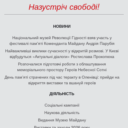
Назустріч свободі!
НОВИНИ
Національний музей Революції Гідності взяв участь у
фестивалі пам'яті Коменданта Майдану Андрія Парубія
Найважливіші виклики сучасності у відкритій розмові. У Києві
відбудуться «Актуальні діалоги» Ростислава Прокопюка
Розпочалися підготовчі роботи з облаштування
меморіального простору Героїв Небесної Сотні
День памʼяті страчених під час теракту в Оленівці: прийди на
відкриття виставки та вшануй героїв
ДІЯЛЬНІСТЬ
Соціальні кампанії
Наукова діяльність
Видання Музею Майдану
Виставки та заходи 2026 року